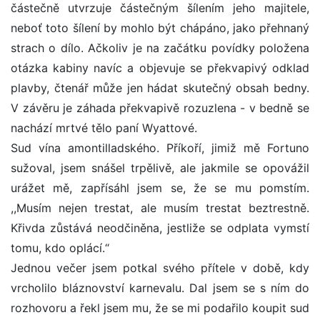
částečně utvrzuje částečným šílením jeho majitele,
neboť toto šílení by mohlo být chápáno, jako přehnaný
strach o dílo. Ačkoliv je na začátku povídky položena
otázka kabiny navíc a objevuje se překvapivý odklad
plavby, čtenář může jen hádat skutečný obsah bedny.
V závěru je záhada překvapivě rozuzlena - v bedně se
nachází mrtvé tělo paní Wyattové.
Sud vína amontilladského. Příkoří, jimiž mě Fortuno
sužoval, jsem snášel trpělivě, ale jakmile se opovážil
urážet mě, zapřísáhl jsem se, že se mu pomstím.
,,Musím nejen trestat, ale musím trestat beztrestně.
Křivda zůstává neodčiněna, jestliže se odplata vymstí
tomu, kdo oplácí.“
Jednou večer jsem potkal svého přítele v době, kdy
vrcholilo bláznovství karnevalu. Dal jsem se s ním do
rozhovoru a řekl jsem mu, že se mi podařilo koupit sud