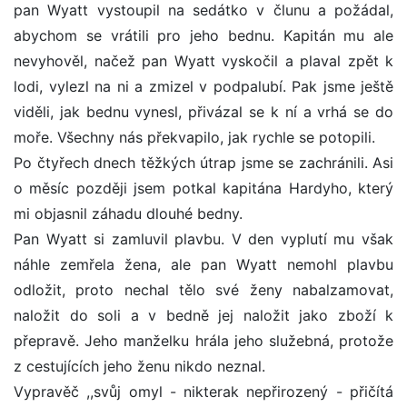
pan Wyatt vystoupil na sedátko v člunu a požádal,
abychom se vrátili pro jeho bednu. Kapitán mu ale
nevyhověl, načež pan Wyatt vyskočil a plaval zpět k
lodi, vylezl na ni a zmizel v podpalubí. Pak jsme ještě
viděli, jak bednu vynesl, přivázal se k ní a vrhá se do
moře. Všechny nás překvapilo, jak rychle se potopili.
Po čtyřech dnech těžkých útrap jsme se zachránili. Asi
o měsíc později jsem potkal kapitána Hardyho, který
mi objasnil záhadu dlouhé bedny.
Pan Wyatt si zamluvil plavbu. V den vyplutí mu však
náhle zemřela žena, ale pan Wyatt nemohl plavbu
odložit, proto nechal tělo své ženy nabalzamovat,
naložit do soli a v bedně jej naložit jako zboží k
přepravě. Jeho manželku hrála jeho služebná, protože
z cestujících jeho ženu nikdo neznal.
Vypravěč ,,svůj omyl - nikterak nepřirozený - přičítá