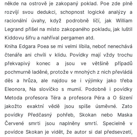
někde na ostrově je zakopaný poklad. Poe zde plně
rozvíjí svou dedukci, schopnost logické analýzy a
racionální úvahy, když podrobně líčí, jak William
Legrand přišel na místo zakopaného pokladu, jak luštil
Kiddovu šifru a nahříval pergamen atd.
Kniha Edgara Poea se mi velmi líbila, neboť nenechává
čtenáře ani chvíli v klidu. Povídky mají vždy trochu
překvapivý konec a jsou ve většině případů
pochmurně laděné, protože v mnohých z nich převládá
děs a hrůza, ale najdou se i výjimky jako třeba
Eleonora, Na slovíčko s mumií. Podobně i povídky
Metoda profesora Téra a profesora Péra a O šizení
jakožto exaktní vědě jsou spíše úsměvné. Zato
povídky Předčasný pohřeb, Skokan nebo Maska
Červené smrti jsou naplněny smrtí. Specielně v
povídce Skokan je vidět, že autor si dal předsevzetí,