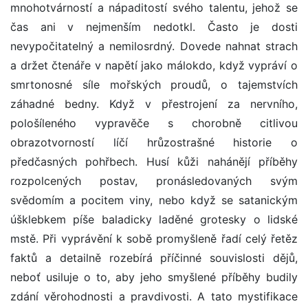
mnohotvárností a nápaditostí svého talentu, jehož se
čas ani v nejmenším nedotkl. Často je dosti
nevypočitatelný a nemilosrdný. Dovede nahnat strach
a držet čtenáře v napětí jako málokdo, když vypráví o
smrtonosné síle mořských proudů, o tajemstvích
záhadné bedny. Když v přestrojení za nervního,
pološíleného vypravěče s chorobně citlivou
obrazotvorností líčí hrůzostrašné historie o
předčasných pohřbech. Husí kůži nahánějí příběhy
rozpolcených postav, pronásledovaných svým
svědomím a pocitem viny, nebo když se satanickým
úšklebkem píše baladicky laděné grotesky o lidské
mstě. Při vyprávění k sobě promyšleně řadí celý řetěz
faktů a detailně rozebírá příčinné souvislosti dějů,
neboť usiluje o to, aby jeho smyšlené příběhy budily
zdání věrohodnosti a pravdivosti. A tato mystifikace