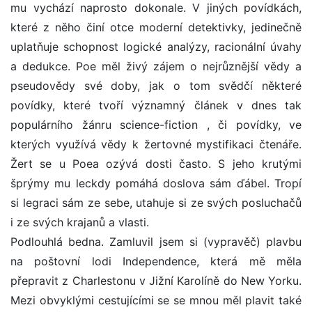
mu vychází naprosto dokonale. V jiných povídkách,
které z něho činí otce moderní detektivky, jedinečně
uplatňuje schopnost logické analýzy, racionální úvahy
a dedukce. Poe měl živý zájem o nejrůznější vědy a
pseudovědy své doby, jak o tom svědčí některé
povídky, které tvoří významný článek v dnes tak
populárního žánru science-fiction , či povídky, ve
kterých využívá vědy k žertovné mystifikaci čtenáře.
Žert se u Poea ozývá dosti často. S jeho krutými
šprýmy mu leckdy pomáhá doslova sám ďábel. Tropí
si legraci sám ze sebe, utahuje si ze svých posluchačů
i ze svých krajanů a vlasti.
Podlouhlá bedna. Zamluvil jsem si (vypravěč) plavbu
na poštovní lodi Independence, která mě měla
přepravit z Charlestonu v Jižní Karolíně do New Yorku.
Mezi obvyklými cestujícími se se mnou měl plavit také