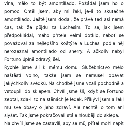
vína, mělo to být amontillado. Požádal jsem ho o
pomoc. Chtěl jsem, aby mi řekl, je-li to skutečně
amontillado. Ještě jsem dodal, že právě teď asi nemá
čas, tak že půjdu za Luchesim. To se, jak jsem
předpokládal, mého přítele velmi dotklo, neboť se
považoval za nejlepšího koštýře a Luchesi podle něj
nerozeznal amontillado od sherry. A ačkoliv nebyl
Fortuno úplně zdravý, šel.
Rychle jsme šli k mému domu. Služebnictvo mělo
naštěstí volno, takže jsem se nemusel obávat
jakýchkoliv svědků. Na chodbě jsme vzali pochodně a
vstoupili do sklepení. Chvíli jsme šli, když se Fortuno
zeptal, zda-li to na stěnách je ledek. Přikývl jsem a řekl
mu své obavy o jeho zdraví. Ale nechtěl o tom ani
slyšet. Tak jsme pokračovali stále hlouběji do sklepa.
Na chvíli jsme se zastavili, aby se můj přítel mohl napít