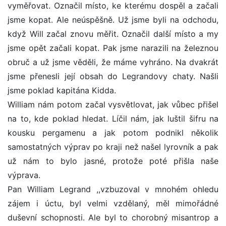
vyměřovat. Označil místo, ke kterému dospěl a začali
jsme kopat. Ale neúspěšně. Už jsme byli na odchodu,
když Will začal znovu měřit. Označil další místo a my
jsme opět začali kopat. Pak jsme narazili na železnou
obruč a už jsme věděli, že máme vyhráno. Na dvakrát
jsme přenesli její obsah do Legrandovy chaty. Našli
jsme poklad kapitána Kidda.
William nám potom začal vysvětlovat, jak vůbec přišel
na to, kde poklad hledat. Líčil nám, jak luštil šifru na
kousku pergamenu a jak potom podnikl několik
samostatných výprav po kraji než našel lyrovník a pak
už nám to bylo jasné, protože poté přišla naše
výprava.
Pan William Legrand ,,vzbuzoval v mnohém ohledu
zájem i úctu, byl velmi vzdělaný, měl mimořádné
duševní schopnosti. Ale byl to chorobný misantrop a