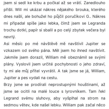
jsem si sedl ke krbu a počkal až se vrátí. Zanedlouho
přišli. Will mi ukázal nákres nějakého brouka, kterého
dnes našli, ale bohužel ho půjčil poručíkovi G.. Nákres
mi připadal spíše jako lebka, čímž jsem se Legranda
trochu dotkl, papír si sbalil a po celý zbytek večera byl
nevrlý.
Asi měsíc po mé návštěvě mě navštívil Jupiter se
vzkazem od svého pána. Měl jsem ho ihned navštívit.
Jakmile jsem dorazil, William mě obeznámil se svými
plány. Vyslovil jsem určité pochybnosti o jeho zdraví,
ty mi ale můj přítel vyvrátil. A tak jsme se já, William,
Jupiter a pes vydali na cestu.
Brzy jsme se prodírali neprostupnými houštinami, až
jsme se ocitli na malé louce s lyrovníkem. Tam řekl
Legrand svému sluhovy, aby vyšplhal na strom na
sedmou větev, kde našel lebku. William pak začal něco