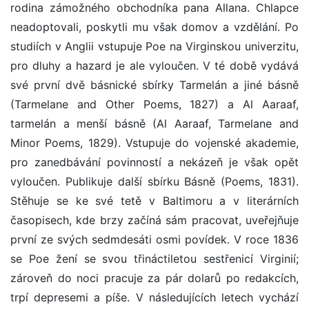
rodina zámožného obchodníka pana Allana. Chlapce
neadoptovali, poskytli mu však domov a vzdělání. Po
studiích v Anglii vstupuje Poe na Virginskou univerzitu,
pro dluhy a hazard je ale vyloučen. V té době vydává
své první dvě básnické sbírky Tarmelán a jiné básně
(Tarmelane and Other Poems, 1827) a Al Aaraaf,
tarmelán a menší básně (Al Aaraaf, Tarmelane and
Minor Poems, 1829). Vstupuje do vojenské akademie,
pro zanedbávání povinností a nekázeň je však opět
vyloučen. Publikuje další sbírku Básně (Poems, 1831).
Stěhuje se ke své tetě v Baltimoru a v literárních
časopisech, kde brzy začíná sám pracovat, uveřejňuje
první ze svých sedmdesáti osmi povídek. V roce 1836
se Poe žení se svou třináctiletou sestřenicí Virginií;
zároveň do noci pracuje za pár dolarů po redakcích,
trpí depresemi a píše. V následujících letech vychází