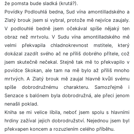
že pomsta bude sladká (krutá?).
Povídky Podlouhlá bedna, Sud vína amontilladského a
Zlatý brouk jsem si vybral, protože mě nejvíce zaujaly.
V podlouhlé bedně jsem očekával spíše nějaký ten
obraz než mrtvolu. V Sudu vína amontilladského mě
velmi překvapila chladnokrevnost mstitele, který
dokázal zazdít svého ač ne příliš dobrého přítele, což
jsem skutečně nečekal. Stejně tak mě to překvapilo v
povídce Skokan, ale tam na mě bylo až příliš mnoho
mrtvých. A Zlatý brouk mě zaujal hlavně kvůli svému
spíše dobrodružnému charakteru. Samozřejmě i
Senzace s balónem byla dobrodružná, ale přeci jenom
nenašli poklad.
Kniha se mi velice líbila, neboť jsem spolu s hlavními
hrdiny zažíval jejich dobrodružství. Nejednou jsem byl
překvapen koncem a rozuzlením celého příběhu.