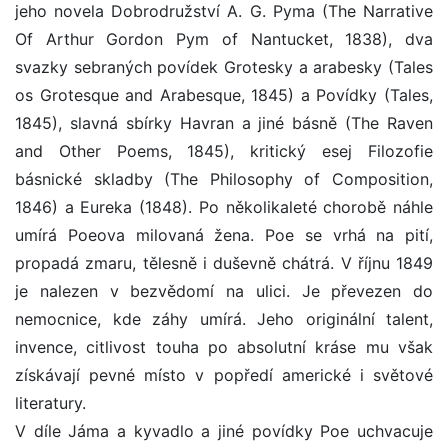
jeho novela Dobrodružství A. G. Pyma (The Narrative
Of Arthur Gordon Pym of Nantucket, 1838), dva
svazky sebraných povídek Grotesky a arabesky (Tales
os Grotesque and Arabesque, 1845) a Povídky (Tales,
1845), slavná sbírky Havran a jiné básně (The Raven
and Other Poems, 1845), kritický esej Filozofie
básnické skladby (The Philosophy of Composition,
1846) a Eureka (1848). Po několikaleté chorobě náhle
umírá Poeova milovaná žena. Poe se vrhá na pití,
propadá zmaru, tělesně i duševně chátrá. V říjnu 1849
je nalezen v bezvědomí na ulici. Je převezen do
nemocnice, kde záhy umírá. Jeho originální talent,
invence, citlivost touha po absolutní kráse mu však
získávají pevné místo v popředí americké i světové
literatury.
V díle Jáma a kyvadlo a jiné povídky Poe uchvacuje