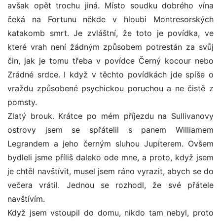
avšak opět trochu jiná. Místo soudku dobrého vína
čeká na Fortunu někde v hloubi Montresorských
katakomb smrt. Je zvláštní, že toto je povídka, ve
které vrah není žádným způsobem potrestán za svůj
čin, jak je tomu třeba v povídce Černý kocour nebo
Zrádné srdce. I když v těchto povídkách jde spíše o
vraždu způsobené psychickou poruchou a ne čistě z
pomsty.
Zlatý brouk. Krátce po mém příjezdu na Sullivanovy
ostrovy jsem se spřátelil s panem Williamem
Legrandem a jeho černým sluhou Jupiterem. Ovšem
bydleli jsme příliš daleko ode mne, a proto, když jsem
je chtěl navštívit, musel jsem ráno vyrazit, abych se do
večera vrátil. Jednou se rozhodl, že své přátele
navštívím.
Když jsem vstoupil do domu, nikdo tam nebyl, proto