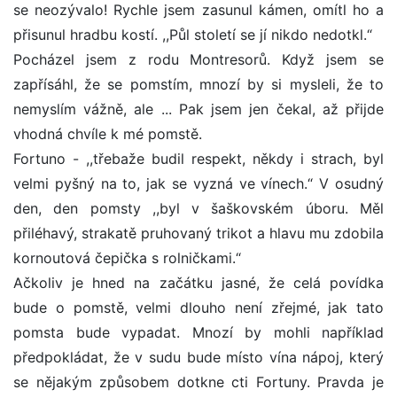
se neozývalo! Rychle jsem zasunul kámen, omítl ho a
přisunul hradbu kostí. ,,Půl století se jí nikdo nedotkl.“
Pocházel jsem z rodu Montresorů. Když jsem se
zapřísáhl, že se pomstím, mnozí by si mysleli, že to
nemyslím vážně, ale ... Pak jsem jen čekal, až přijde
vhodná chvíle k mé pomstě.
Fortuno - ,,třebaže budil respekt, někdy i strach, byl
velmi pyšný na to, jak se vyzná ve vínech.“ V osudný
den, den pomsty ,,byl v šaškovském úboru. Měl
přiléhavý, strakatě pruhovaný trikot a hlavu mu zdobila
kornoutová čepička s rolničkami.“
Ačkoliv je hned na začátku jasné, že celá povídka
bude o pomstě, velmi dlouho není zřejmé, jak tato
pomsta bude vypadat. Mnozí by mohli například
předpokládat, že v sudu bude místo vína nápoj, který
se nějakým způsobem dotkne cti Fortuny. Pravda je