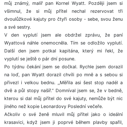
můj známý, malíř pan Kornel Wyatt. Později jsem si
všimnul, že si můj přítel nechal rezervovat tři
dvoulůžkové kajuty pro čtyři osoby - sebe, svou ženu
a své sestry.
V den vyplutí jsem ale obdržel zprávu, že paní
Wyattová náhle onemocněla. Tím se odložilo vyplutí.
Další den jsem potkal kapitána, který mi řekl, že
vyplutí se ještě o pár dní posune.
Po týdnu čekání jsem se dočkal. Rychle jsem dorazil
na loď, pan Wyatt dorazil chvíli po mně a s sebou si
přivezl i velkou bednu. ,,Měřila asi šest stop nadél a
dvě a půl stopy našíř.“ Domníval jsem se, že v bedně,
kterou si dal můj přítel do své kajuty, nemůže být nic
jiného než kopie Leonardovy Poslední večeře.
Ačkoliv o své ženě mluvil můj přítel jako o ideální
krasavici, když jsem ji poprvé během plavby spařil,