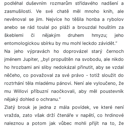
podléhal duševním rozmarům střídavého nadšení a
zasmušilosti. Ve své chatě měl mnoho knih, ale
nevěnoval se jim. Nejvíce ho těšila honba a rybolov
anebo se rád toulal po pláži a brouzdal houštím za
škeblemi či nějakým druhem hmyzu; jeho
entomologickou sbírku by mu mohl leckdo závidět.“
Na jeho výpravách ho doprovázel starý černoch
jménem Jupiter, ,,byl propuštěn na svobodu, ale nikdo
ho hrozbami ani sliby nedokázal přinutit, aby se vzdal
něčeho, co považoval za své právo - totiž sloužit do
roztrhání těla mladému pánovi. Není ale vyloučeno, že
mu Willovi příbuzní naočkovali, aby měl poustevník
nějaký dohled o ochranu.“
Zlatý brouk je jedna z mála povídek, ve které není
vražda, zato však drží čtenáře v napětí, co hrdinové
naleznou a potom jak vůbec mohli přijít na to, že