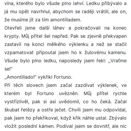
vína, kterého bylo všude plno lahví. Ledku přibývalo a
já mu opět navrhnul, abychom se raději vrátili, ale on,
že musíme jít za tím amontilladem.
Otevřeli jsme další láhev a pokračovali na konec
krypty. Můj přítel šel napřed. Pak se zjevně překvapen
zastavil na konci mělkého výklenku a než se stačil
vzpamatovat připoutal jsem ho k žulovému kamenu.
Všude bylo plno ledku, naposledy jsem řekl: ,,Vraťme
se!“
,,Amontillado!“ vykřikl Fortuno.
Při těch slovech jsem začal zazdívat výklenek, ve
kterém byl Fortuno uvězněn. Můj přítel rychle
vystřízlivěl, pak si asi uvědomil, co ho čeká. Začal
škubat řetězy a ostře ječet. Chvíli jsem mu odpovídal,
pak jsem ho překřikoval, když křik náhle ustal. Zbývalo
vložit poslední kámen. Podíval jsem se dovnitř, ale nic