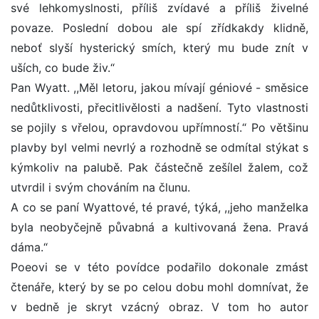
své lehkomyslnosti, příliš zvídavé a příliš živelné
povaze. Poslední dobou ale spí zřídkakdy klidně,
neboť slyší hysterický smích, který mu bude znít v
uších, co bude živ.“
Pan Wyatt. ,,Měl letoru, jakou mívají géniové - směsice
nedůtklivosti, přecitlivělosti a nadšení. Tyto vlastnosti
se pojily s vřelou, opravdovou upřímností.“ Po většinu
plavby byl velmi nevrlý a rozhodně se odmítal stýkat s
kýmkoliv na palubě. Pak částečně zešílel žalem, což
utvrdil i svým chováním na člunu.
A co se paní Wyattové, té pravé, týká, ,,jeho manželka
byla neobyčejně půvabná a kultivovaná žena. Pravá
dáma.“
Poeovi se v této povídce podařilo dokonale zmást
čtenáře, který by se po celou dobu mohl domnívat, že
v bedně je skryt vzácný obraz. V tom ho autor