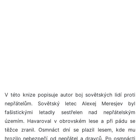
V této knize popisuje autor boj sovětských lidí proti
nepřátelům. Sovětský letec Alexej Meresjev byl
fašistickými letadly sestřelen nad nepřátelským
územím. Havaroval v obrovském lese a při pádu se
těžce zranil. Osmnáct dní se plazil lesem, kde mu
hrozilo nebezpečí od nepřátel a dravců. Po osmnácti