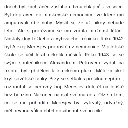
dnech byl zachráněn zásluhou dvou chlapců z vesnice.
Byl dopraven do moskevské nemocnice, ve které mu
amputovali obě nohy. Myslil si, že už nikdy nebude
létat. Ale s protézami se mu vrátila možnost létání.
Nastaly dny těžkého a vytrvalého tréninku. Roku 1942
byl Alexej Meresjev propuštěn z nemocnice. V pilotské
škole se učil létat několik měsíců. Roku 1943 se se
svým společníkem Alexandrem Petrovem vydal na
frontu. byli přiděleni k leteckému pluku. Měli za úkol
krýt sovětské tanky. Brzy se setkali s přesilou nepřátel,
rozpoutal se nerovný boj. Meresjev doletěl na letiště
bez benzinu. Nakonec napsal své matce a Olze o tom,
co se mu přihodilo. Meresjev byl vytrvalý, odvážný,
měl pevnou vůli a chtěl dosáhnout svého cíle.