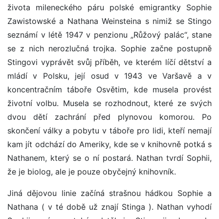
života mileneckého páru polské emigrantky Sophie
Zawistowské a Nathana Weinsteina s nimiž se Stingo
seznámí v létě 1947 v penzionu „Růžový palác“, stane
se z nich nerozlučná trojka. Sophie začne postupně
Stingovi vyprávět svůj příběh, ve kterém líčí dětství a
mládí v Polsku, její osud v 1943 ve Varšavě a v
koncentračním táboře Osvětim, kde musela provést
životní volbu. Musela se rozhodnout, které ze svých
dvou dětí zachrání před plynovou komorou. Po
skončení války a pobytu v táboře pro lidi, kteří nemají
kam jít odchází do Ameriky, kde se v knihovně potká s
Nathanem, který se o ní postará. Nathan tvrdí Sophii,
že je biolog, ale je pouze obyčejný knihovník.
Jiná dějovou linie začíná strašnou hádkou Sophie a
Nathana ( v té době už znají Stinga ). Nathan vyhodí