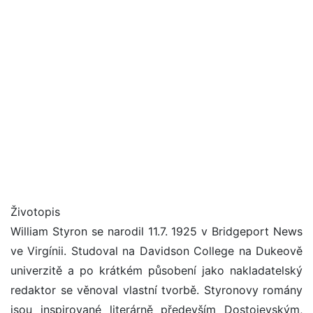
Životopis
William Styron se narodil 11.7. 1925 v Bridgeport News
ve Virgínii. Studoval na Davidson College na Dukeově
univerzitě a po krátkém působení jako nakladatelský
redaktor se věnoval vlastní tvorbě. Styronovy romány
jsou inspirované literárně především Dostojevským,