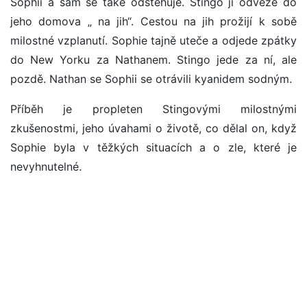
Sophii a sám se také odstěhuje. Stingo ji odveze do
jeho domova „ na jih“. Cestou na jih prožijí k sobě
milostné vzplanutí. Sophie tajně uteče a odjede zpátky
do New Yorku za Nathanem. Stingo jede za ní, ale
pozdě. Nathan se Sophii se otrávili kyanidem sodným.
Příběh je propleten Stingovými milostnými
zkušenostmi, jeho úvahami o životě, co dělal on, když
Sophie byla v těžkých situacích a o zle, které je
nevyhnutelné.