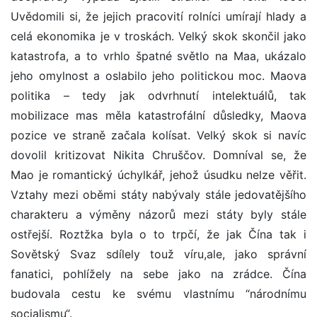
Uvědomili si, že jejich pracovití rolníci umírají hlady a
celá ekonomika je v troskách. Velký skok skončil jako
katastrofa, a to vrhlo špatné světlo na Maa, ukázalo
jeho omylnost a oslabilo jeho politickou moc. Maova
politika – tedy jak odvrhnutí intelektuálů, tak
mobilizace mas měla katastrofální důsledky, Maova
pozice ve straně začala kolísat. Velký skok si navíc
dovolil kritizovat Nikita Chruščov. Domníval se, že
Mao je romantický úchylkář, jehož úsudku nelze věřit.
Vztahy mezi oběmi státy nabývaly stále jedovatějšího
charakteru a výměny názorů mezi státy byly stále
ostřejší. Roztžka byla o to trpčí, že jak Čína tak i
Sovětský Svaz sdílely touž víru,ale, jako správní
fanatici, pohlížely na sebe jako na zrádce. Čína
budovala cestu ke svému vlastnímu “národnímu
socialismu“.