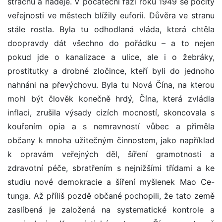
strachu a naděje. V počáteční fázi roku 1949 se pocity
veřejnosti ve městech blížily euforii. Důvěra ve stranu
stále rostla. Byla tu odhodlaná vláda, která chtěla
doopravdy dát všechno do pořádku – a to nejen
pokud jde o kanalizace a ulice, ale i o žebráky,
prostitutky a drobné zločince, kteří byli do jednoho
nahnáni na převýchovu. Byla tu Nová Čína, na kterou
mohl být člověk konečně hrdý, Čína, která zvládla
inflaci, zrušila výsady cizích mocností, skoncovala s
kouřením opia a s nemravností vůbec a přiměla
občany k mnoha užitečným činnostem, jako například
k opravám veřejných děl, šíření gramotnosti a
zdravotní péče, sbratřením s nejnižšími třídami a ke
studiu nové demokracie a šíření myšlenek Mao Ce-
tunga. Až příliš pozdě občané pochopili, že tato země
zaslíbená je založená na systematické kontrole a