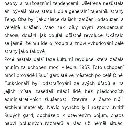
osoby s buržoazními tendencemi. Ušetřena nezůstala
ani bývalá hlava státu Liou a generální tajemník strany
Teng. Oba byli jako tisíce dalších, zatčeni, odsouzeni a
veřejně uráženi. Mao tak díky svým stoupencům
chaosu dosáhl, jak doufal, očistné revoluce. Ukázalo
se jasně, že mu jde o rozbití a znovuvybudování celé
strany jako takové.
Poté nastala další fáze kulturní revoluce, která začala
hnutím za uchopení moci v lednu 1967. Toto uchopení
moci prováděli Rudí gardisté ve městech po celé Číně.
Funkcionáři byli odstraňováni ze svých úřadů a na
jejich místa zasedali mladí lidé bez předchozích
administrativních zkušeností. Otevírali a často ničili
archivní materiály. Navíc vyvrcholily i rozpory uvnitř
Rudých gard, docházelo k otevřeným bojům, chaos
nabyl obludných rozměrů a Mao už neměl situaci