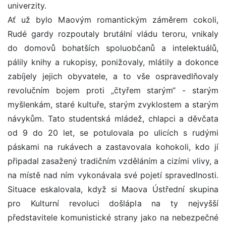
univerzity.
Ať už bylo Maovým romantickým záměrem cokoli,
Rudé gardy rozpoutaly brutální vládu teroru, vnikaly
do domovů bohatších spoluobčanů a intelektuálů,
pálily knihy a rukopisy, ponižovaly, mlátily a dokonce
zabíjely jejich obyvatele, a to vše ospravedlňovaly
revolučním bojem proti „čtyřem starým“ - starým
myšlenkám, staré kultuře, starým zvyklostem a starým
návykům. Tato studentská mládež, chlapci a děvčata
od 9 do 20 let, se potulovala po ulicích s rudými
páskami na rukávech a zastavovala kohokoli, kdo jí
připadal zasažený tradičním vzděláním a cizími vlivy, a
na místě nad ním vykonávala své pojetí spravedlnosti.
Situace eskalovala, když si Maova Ústřední skupina
pro Kulturní revoluci došlápla na ty nejvyšší
představitele komunistické strany jako na nebezpečné