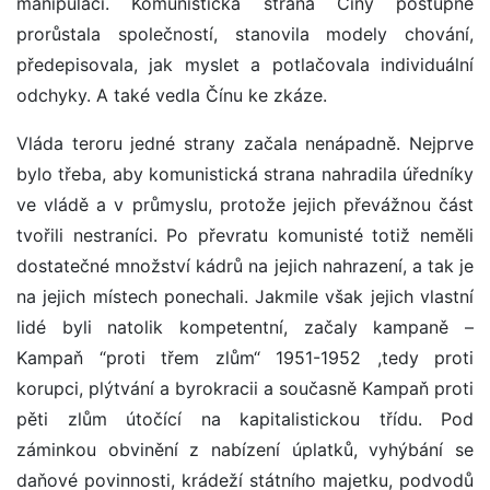
manipulaci. Komunistická strana Číny postupně
prorůstala společností, stanovila modely chování,
předepisovala, jak myslet a potlačovala individuální
odchyky. A také vedla Čínu ke zkáze.
Vláda teroru jedné strany začala nenápadně. Nejprve
bylo třeba, aby komunistická strana nahradila úředníky
ve vládě a v průmyslu, protože jejich převážnou část
tvořili nestraníci. Po převratu komunisté totiž neměli
dostatečné množství kádrů na jejich nahrazení, a tak je
na jejich místech ponechali. Jakmile však jejich vlastní
lidé byli natolik kompetentní, začaly kampaně –
Kampaň “proti třem zlům“ 1951-1952 ,tedy proti
korupci, plýtvání a byrokracii a současně Kampaň proti
pěti zlům útočící na kapitalistickou třídu. Pod
záminkou obvinění z nabízení úplatků, vyhýbání se
daňové povinnosti, krádeží státního majetku, podvodů