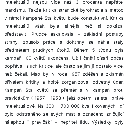
intelektuálů nejsou více než 3 procenta nepřátel
marxismu. Takže kritika stranické byrokracie a metod
v rámci kampaně Sta květů bude konstuktivní. Kritika
intelektuálů však byla silnější než si dokázal
představit. Prudce eskalovala – základní postupy
strany, způsob práce a doktríny se náhle staly
předmětem prudkých útoků. Během 5 týdnů byla
kampaň 100 květů ukončena. Už i čínští císaři občas
popřávali sluch kritice, ale často se jim jí dostalo více,
než čekali. Mao byl v roce 1957 zděšen a zklamán
přívalem kritiky a hbitě zorganizoval odvetný úder.
Kampaň Sta květů se přeměnila v kampaň proti
pravičákům ( 1957 – 1958 ), jejíž oběťmi se stali právě
intelektuálové. Na 300 – 700 000 kvalifikovaných lidí
bylo odstraněno ze svých míst a označeno zničující
nálepkou “ pravičák“ – nepřítel lidu. Výsledky byly