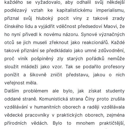
každého se vyžadovalo, aby odhalil svůj někdejší
podlézavý vztah ke kapitalistickému imperialismu,
přiznal svůj hluboký pocit viny z takové zrady
čínského lidu a vyjádřit vděčnost předsedovi Maovi, že
ho nyní přivedl k novému názoru. Synové význačných
otců se jich museli zřeknout jako reakcionářů. Každé
takové přiznání se předkládalo jako umné zdůvodnění,
proč viník pošpiněný zly starých pořádků nemůže
sloužit mládeži jako vzor. Tak se podařilo profesory
ponížit a šikovně zničit představu, jakou o nich
veřejnost měla.
Dalším problémem ale bylo, jak získat studenty
oddané straně. Komunistická strana Číny proto zrušila
vzdělávání v humanitních oborech a raději vzdělávala
vědecké pracovníky v praktických oborech, zejména
přírodních vědách. Bylo to mnohem praktičtější,