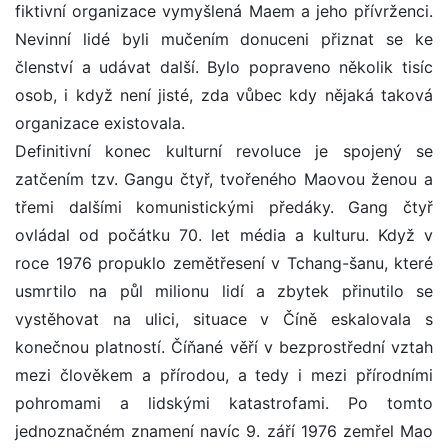
fiktivní organizace vymyšlená Maem a jeho přívrženci.
Nevinní lidé byli mučením donuceni přiznat se ke
členství a udávat další. Bylo popraveno několik tisíc
osob, i když není jisté, zda vůbec kdy nějaká taková
organizace existovala.
Definitivní konec kulturní revoluce je spojený se
zatčením tzv. Gangu čtyř, tvořeného Maovou ženou a
třemi dalšími komunistickými předáky. Gang čtyř
ovládal od počátku 70. let média a kulturu. Když v
roce 1976 propuklo zemětřesení v Tchang-šanu, které
usmrtilo na půl milionu lidí a zbytek přinutilo se
vystěhovat na ulici, situace v Číně eskalovala s
konečnou platností. Číňané věří v bezprostřední vztah
mezi člověkem a přírodou, a tedy i mezi přírodními
pohromami a lidskými katastrofami. Po tomto
jednoznačném znamení navíc 9. září 1976 zemřel Mao