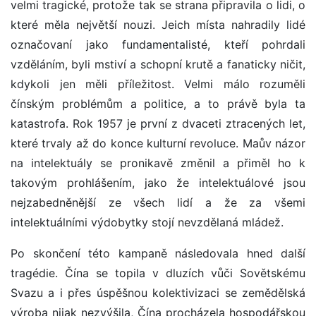
velmi tragické, protože tak se strana připravila o lidi, o
které měla největší nouzi. Jeich místa nahradily lidé
označovaní jako fundamentalisté, kteří pohrdali
vzděláním, byli mstiví a schopní krutě a fanaticky ničit,
kdykoli jen měli příležitost. Velmi málo rozuměli
čínským problémům a politice, a to právě byla ta
katastrofa. Rok 1957 je první z dvaceti ztracených let,
které trvaly až do konce kulturní revoluce. Maův názor
na intelektuály se pronikavě změnil a přiměl ho k
takovým prohlášením, jako že intelektuálové jsou
nejzabedněnější ze všech lidí a že za všemi
intelektuálními výdobytky stojí nevzdělaná mládež.
Po skončení této kampaně následovala hned další
tragédie. Čína se topila v dluzích vůči Sovětskému
Svazu a i přes úspěšnou kolektivizaci se zemědělská
výroba nijak nezvýšila, Čína procházela hospodářskou