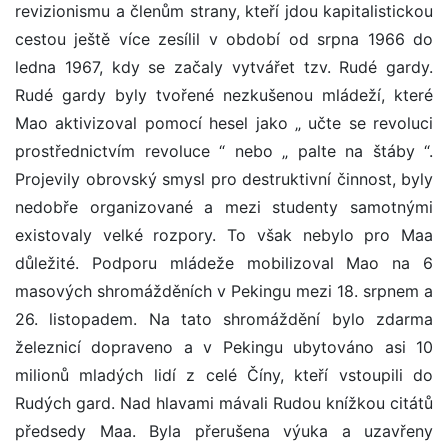
revizionismu a členům strany, kteří jdou kapitalistickou
cestou ještě více zesílil v období od srpna 1966 do
ledna 1967, kdy se začaly vytvářet tzv. Rudé gardy.
Rudé gardy byly tvořené nezkušenou mládeží, které
Mao aktivizoval pomocí hesel jako „ učte se revoluci
prostřednictvím revoluce “ nebo „ palte na štáby “.
Projevily obrovský smysl pro destruktivní činnost, byly
nedobře organizované a mezi studenty samotnými
existovaly velké rozpory. To však nebylo pro Maa
důležité. Podporu mládeže mobilizoval Mao na 6
masových shromážděních v Pekingu mezi 18. srpnem a
26. listopadem. Na tato shromáždění bylo zdarma
železnicí dopraveno a v Pekingu ubytováno asi 10
milionů mladých lidí z celé Číny, kteří vstoupili do
Rudých gard. Nad hlavami mávali Rudou knížkou citátů
předsedy Maa. Byla přerušena výuka a uzavřeny