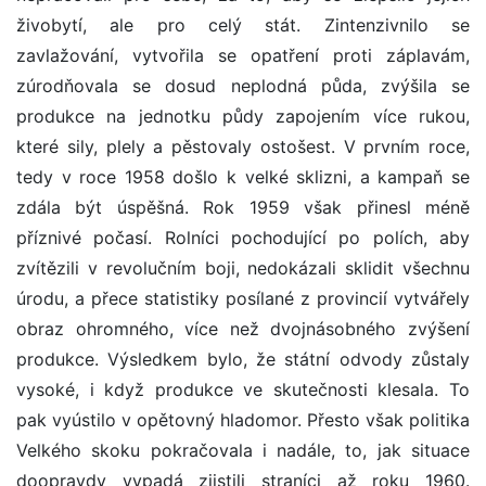
živobytí, ale pro celý stát. Zintenzivnilo se
zavlažování, vytvořila se opatření proti záplavám,
zúrodňovala se dosud neplodná půda, zvýšila se
produkce na jednotku půdy zapojením více rukou,
které sily, plely a pěstovaly ostošest. V prvním roce,
tedy v roce 1958 došlo k velké sklizni, a kampaň se
zdála být úspěšná. Rok 1959 však přinesl méně
příznivé počasí. Rolníci pochodující po polích, aby
zvítězili v revolučním boji, nedokázali sklidit všechnu
úrodu, a přece statistiky posílané z provincií vytvářely
obraz ohromného, více než dvojnásobného zvýšení
produkce. Výsledkem bylo, že státní odvody zůstaly
vysoké, i když produkce ve skutečnosti klesala. To
pak vyústilo v opětovný hladomor. Přesto však politika
Velkého skoku pokračovala i nadále, to, jak situace
doopravdy vypadá zjistili straníci až roku 1960.