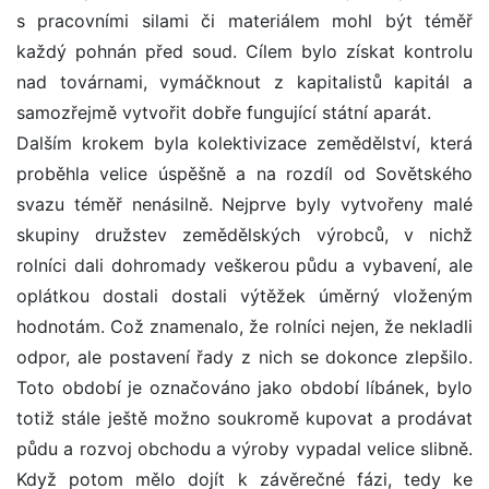
s pracovními silami či materiálem mohl být téměř
každý pohnán před soud. Cílem bylo získat kontrolu
nad továrnami, vymáčknout z kapitalistů kapitál a
samozřejmě vytvořit dobře fungující státní aparát.
Dalším krokem byla kolektivizace zemědělství, která
proběhla velice úspěšně a na rozdíl od Sovětského
svazu téměř nenásilně. Nejprve byly vytvořeny malé
skupiny družstev zemědělských výrobců, v nichž
rolníci dali dohromady veškerou půdu a vybavení, ale
oplátkou dostali dostali výtěžek úměrný vloženým
hodnotám. Což znamenalo, že rolníci nejen, že nekladli
odpor, ale postavení řady z nich se dokonce zlepšilo.
Toto období je označováno jako období líbánek, bylo
totiž stále ještě možno soukromě kupovat a prodávat
půdu a rozvoj obchodu a výroby vypadal velice slibně.
Když potom mělo dojít k závěrečné fázi, tedy ke