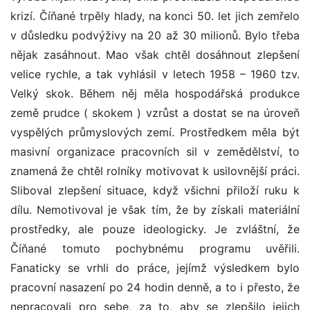
krizí. Číňané trpěly hlady, na konci 50. let jich zemřelo
v důsledku podvýživy na 20 až 30 milionů. Bylo třeba
nějak zasáhnout. Mao však chtěl dosáhnout zlepšení
velice rychle, a tak vyhlásil v letech 1958 – 1960 tzv.
Velký skok. Během něj měla hospodářská produkce
země prudce ( skokem ) vzrůst a dostat se na úroveň
vyspělých průmyslových zemí. Prostředkem měla být
masivní organizace pracovních sil v zemědělství, to
znamená že chtěl rolníky motivovat k usilovnější práci.
Sliboval zlepšení situace, když všichni přiloží ruku k
dílu. Nemotivoval je však tím, že by získali materiální
prostředky, ale pouze ideologicky. Je zvláštní, že
Číňané tomuto pochybnému programu uvěřili.
Fanaticky se vrhli do práce, jejímž výsledkem bylo
pracovní nasazení po 24 hodin denně, a to i přesto, že
nepracovali pro sebe, za to, aby se zlepšilo jejich