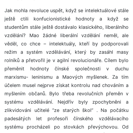
Jak mohla revoluce uspět, když se intelektuálové stále
ještě ctili konfucionistické hodnoty a když se
studentům stále ještě dostávalo klasického, liberálního
vzdělání? Mao žádné liberální vzdělání neměl, ale
věděl, co chce – intelektuály, kteří by podporovali
režim a systém vzdělávání, který by zasáhl masy
rolníků a přetvořil je v agilní revolucionáře. Cílem bylo
přeměnit hodnoty čínské společnosti v duchu
marxismu- leninismu a Maových myšlenek. Za tím
účelem musel nejprve získat kontrolu nad chováním a
myšlením občanů. Bylo třeba revolučních přeměn v
systému vzdělávání. Nejdřív byly zpochybněni a
zlikvidováni učitelé “ze starých škol“ . Na počátku
padesátých let profesoři čínského vzdělávacího
systému procházeli po stovkách převýchovou. Od