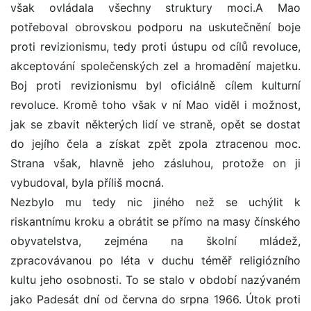
však ovládala všechny struktury moci.A Mao
potřeboval obrovskou podporu na uskutečnění boje
proti revizionismu, tedy proti ústupu od cílů revoluce,
akceptování společenských zel a hromadění majetku.
Boj proti revizionismu byl oficiálně cílem kulturní
revoluce. Kromě toho však v ní Mao viděl i možnost,
jak se zbavit některých lidí ve straně, opět se dostat
do jejího čela a získat zpět zpola ztracenou moc.
Strana však, hlavně jeho zásluhou, protože on ji
vybudoval, byla příliš mocná.
Nezbylo mu tedy nic jiného než se uchýlit k
riskantnímu kroku a obrátit se přímo na masy čínského
obyvatelstva, zejména na školní mládež,
zpracovávanou po léta v duchu téměř religiózního
kultu jeho osobnosti. To se stalo v období nazývaném
jako Padesát dní od června do srpna 1966. Útok proti