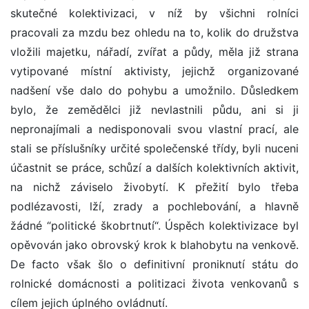
skutečné kolektivizaci, v níž by všichni rolníci
pracovali za mzdu bez ohledu na to, kolik do družstva
vložili majetku, nářadí, zvířat a půdy, měla již strana
vytipované místní aktivisty, jejichž organizované
nadšení vše dalo do pohybu a umožnilo. Důsledkem
bylo, že zemědělci již nevlastnili půdu, ani si ji
nepronajímali a nedisponovali svou vlastní prací, ale
stali se příslušníky určité společenské třídy, byli nuceni
účastnit se práce, schůzí a dalších kolektivních aktivit,
na nichž záviselo živobytí. K přežití bylo třeba
podlézavosti, lží, zrady a pochlebování, a hlavně
žádné “politické škobrtnutí“. Úspěch kolektivizace byl
opěvován jako obrovský krok k blahobytu na venkově.
De facto však šlo o definitivní proniknutí státu do
rolnické domácnosti a politizaci života venkovanů s
cílem jejich úplného ovládnutí.