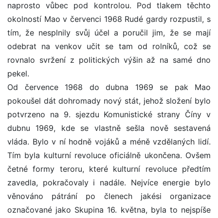
naprosto vůbec pod kontrolou. Pod tlakem těchto
okolností Mao v červenci 1968 Rudé gardy rozpustil, s
tím, že nesplnily svůj účel a poručil jim, že se mají
odebrat na venkov učit se tam od rolníků, což se
rovnalo svržení z politických výšin až na samé dno
pekel.
Od července 1968 do dubna 1969 se pak Mao
pokoušel dát dohromady nový stát, jehož složení bylo
potvrzeno na 9. sjezdu Komunistické strany Číny v
dubnu 1969, kde se vlastně sešla nově sestavená
vláda. Bylo v ní hodně vojáků a méně vzdělaných lidí.
Tím byla kulturní revoluce oficiálně ukončena. Ovšem
četné formy teroru, které kulturní revoluce předtím
zavedla, pokračovaly i nadále. Nejvíce energie bylo
věnováno pátrání po členech jakési organizace
označované jako Skupina 16. května, byla to nejspíše