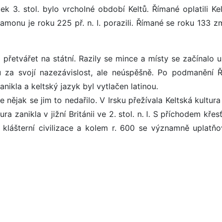
tek 3. stol. bylo vrcholné období Keltů. Římané oplatili Ke
lamonu je roku 225 př. n. l. porazili. Římané se roku 133 z
 přetvářet na státní. Razily se mince a místy se začínalo u
u za svojí nazezávislost, ale neúspěšně. Po podmanění 
nikla a keltský jazyk byl vytlačen latinou.
e nějak se jim to nedařilo. V Irsku přežívala Keltská kultur
 zanikla v jižní Británii ve 2. stol. n. l. S příchodem křes
é klášterní civilizace a kolem r. 600 se významně uplatňo