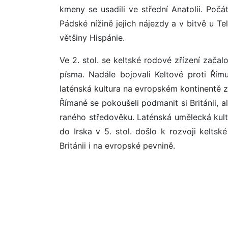
kmeny se usadili ve střední Anatolii. Počá
Pádské nížině jejich nájezdy a v bitvě u Te
většiny Hispánie.
Ve 2. stol. se keltské rodové zřízení začalo
písma. Nadále bojovali Keltové proti Řím
laténská kultura na evropském kontinentě za
Římané se pokoušeli podmanit si Británii, al
raného středověku. Laténská umělecká kultura
do Irska v 5. stol. došlo k rozvoji keltsk
Británii i na evropské pevnině.