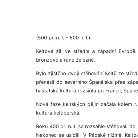
(500 př. n. l. – 600 n. l.)
Keltové žili ve střední a západní Evropě
bronzové a rané železné.
Bylo zjištěno dvojí stěhování Keltů ze stř
přenesli do severního Španělska přes zápa
haštatská kultura rozšířila po Francii, Špan
Nová fáze keltských dějin začala kolem r. 
kultura keltiberská.
Roku 400 př. n. l. se rozsáhle stěhovali do 
Nakonec se usídlili V Pádské nížině. Keltové