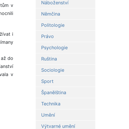
Náboženství
ltům v
mocnili
Němčina
Politologie
žívat i
Právo
Římany
Psychologie
a až do
Ruština
ťanství
Sociologie
vala v
Sport
Španělština
Technika
Umění
Výtvarné umění