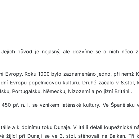
. Jejich původ je nejasný, ale dozvíme se o nich něco 
ední Evropy. Roku 1000 bylo zaznamenáno jedno, při nemž K
dní Evropu popelnicovou kulturu. Druhé začalo v 8.stol, 
ělsku, Portugalsku, Německu, Nizozemí a po jižní Británii.
450 př. n. l. se vznikem laténské kultury. Ve Španělsku v
Itálie a k dolnímu toku Dunaje. V Itálii dělali loupežnické n
 žijící při Dunaji se ve 3. stol. stěhovali na Balkán. Tři 