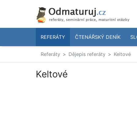
REFERÁTY
ČTENÁŘSKÝ DENÍK
SL
Referáty
Dějepis referáty
Keltové
Keltové