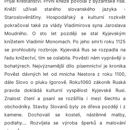
Přijal Křesťanství. První kněze povolal z Byzantské říše.
Kněží užívali starého slovanského jazyka -
Staroslověnšťiny. Hospodářský a kulturní rozkvět
pokračoval také za vlády Vladimirova syna Jaroslava
Moudrého. O sto let později se stal Kyjevským
knížetem Vladimir Monomach. Po jeho smrti roku 1125
se prohloubily rozbroje. Kyjevská Rus se rozpadla na
řadu knížectví, tím se oslabila. Pověsti nám vyprávějí o
bohatýrech. Nejvýznamější dílo písemnictví je kronika
Pověst dávných let od mnicha Nestora z roku 1100,
dále Slovo o pluku Igorově. Roku1060 zákoník Ruská
pravda dokládá kulturní vyspělost Kyjevské Rusi.
Znalost čtení a psaní se rozšířila i mezi šlechtu a
obchodníky. Stavby Slovanů byly ze dřeva později i z
kamene. Dochovali se kosteli, nástěnné malby,
podlahy.... Rozvíjela se výroba šperků a malování