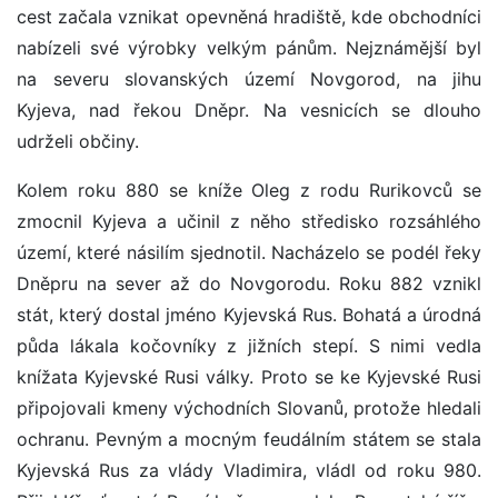
cest začala vznikat opevněná hradiště, kde obchodníci
nabízeli své výrobky velkým pánům. Nejznámější byl
na severu slovanských území Novgorod, na jihu
Kyjeva, nad řekou Dněpr. Na vesnicích se dlouho
udrželi občiny.
Kolem roku 880 se kníže Oleg z rodu Rurikovců se
zmocnil Kyjeva a učinil z něho středisko rozsáhlého
území, které násilím sjednotil. Nacházelo se podél řeky
Dněpru na sever až do Novgorodu. Roku 882 vznikl
stát, který dostal jméno Kyjevská Rus. Bohatá a úrodná
půda lákala kočovníky z jižních stepí. S nimi vedla
knížata Kyjevské Rusi války. Proto se ke Kyjevské Rusi
připojovali kmeny východních Slovanů, protože hledali
ochranu. Pevným a mocným feudálním státem se stala
Kyjevská Rus za vlády Vladimira, vládl od roku 980.