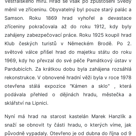
Vestfálského míru. Hrad se však po zpustošení Švédy
měnil ve zříceninu. Obyvatelný byl pouze starý palác a
Samson. Roku 1869 hrad vyhořel a devastace
zříceniny pokračovala až do roku 1912, kdy byly
zahájeny zabezpečovací práce. Roku 1925 koupil hrad
Klub českých turistů v Německém Brodě. Po 2.
světové válce přišel hrad do majetku státu do roku
1969, kdy ho převzal do své péče Památkový ústav v
Pardubicích. Za krátkou dobu byla zahájena rozsáhlá
rekonstrukce. V obnovené hradní věži byla v roce 1978
otevřena stálá expozice "Kámen a sklo" , která
podávala přehled o dějinách hradu, městečka a
sklářství na Lipnici.
Nyní má hrad na starost kastelán Marek Hanzlík a
snaží se obnovit ty části hradu, o kterých víme, jak
původně vypadaly. Otevřeno je od dubna do října od 9