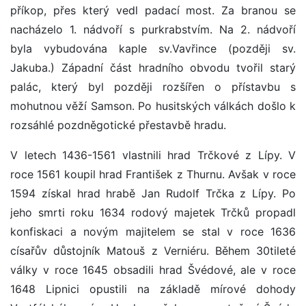
příkop, přes který vedl padací most. Za branou se
nacházelo 1. nádvoří s purkrabstvím. Na 2. nádvoří
byla vybudována kaple sv.Vavřince (později sv.
Jakuba.) Západní část hradního obvodu tvořil starý
palác, který byl později rozšířen o přístavbu s
mohutnou věží Samson. Po husitských válkách došlo k
rozsáhlé pozdněgotické přestavbě hradu.
V letech 1436-1561 vlastnili hrad Trčkové z Lípy. V
roce 1561 koupil hrad František z Thurnu. Avšak v roce
1594 získal hrad hrabě Jan Rudolf Trčka z Lípy. Po
jeho smrti roku 1634 rodový majetek Trčků propadl
konfiskaci a novým majitelem se stal v roce 1636
císařův důstojník Matouš z Verniéru. Během 30tileté
války v roce 1645 obsadili hrad Švédové, ale v roce
1648 Lipnici opustili na základě mírové dohody