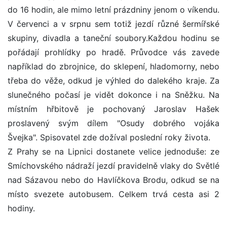
do 16 hodin, ale mimo letní prázdniny jenom o víkendu.
V červenci a v srpnu sem totiž jezdí různé šermířské
skupiny, divadla a taneční soubory.Každou hodinu se
pořádají prohlídky po hradě. Průvodce vás zavede
například do zbrojnice, do sklepení, hladomorny, nebo
třeba do věže, odkud je výhled do dalekého kraje. Za
slunečného počasí je vidět dokonce i na Sněžku. Na
místním hřbitově je pochovaný Jaroslav Hašek
proslavený svým dílem "Osudy dobrého vojáka
Švejka". Spisovatel zde dožíval poslední roky života.
Z Prahy se na Lipnici dostanete velice jednoduše: ze
Smíchovského nádraží jezdí pravidelně vlaky do Světlé
nad Sázavou nebo do Havlíčkova Brodu, odkud se na
místo svezete autobusem. Celkem trvá cesta asi 2
hodiny.