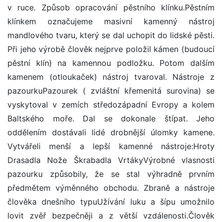
v ruce. Způsob opracování pěstního klínku.Pěstním
klínkem označujeme masivní kamenný nástroj
mandlového tvaru, který se dal uchopit do lidské pěsti.
Při jeho výrobě člověk nejprve položil kámen (budoucí
pěstní klín) na kamennou podložku. Potom dalším
kamenem (otloukaček) nástroj tvaroval. Nástroje z
pazourkuPazourek ( zvláštní křemenitá surovina) se
vyskytoval v zemích středozápadní Evropy a kolem
Baltského moře. Dal se dokonale štípat. Jeho
oddělením dostávali lidé drobnější úlomky kamene.
Vytvářeli menší a lepší kamenné nástroje:Hroty
Drasadla Nože Škrabadla VrtákyVýrobné vlasnosti
pazourku způsobily, že se stal výhradně prvním
předmětem výměnného obchodu. Zbraně a nástroje
člověka dnešního typuUžívání luku a šípu umožnilo
lovit zvěř bezpečněji a z větší vzdálenosti.Člověk