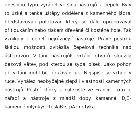
dnešního typu vyráběl většinu nástrojů z čepelí. Byly
to úzké a tenké úštěpy oddělené z kamenného jádra.
Představovali polotovar, který se dále opracovával
přitloukáním nebo tlakem dřevěné či kostěné hole. Tak
vznikaly z čepelí nejrůznější nástroje. Právě pestrou
škálou možností zvítězila čepelová technika nad
úštěpovou Vrtání nástrojůK vrtání otvorů sloužila
bezová větev, pod kterou se sypal písek. Jako pohon
při vrtání mohl bít používán luk. Nejspíše se vrtalo v
ruce. Vynález neobyčejně zlepšil vlastnosti kamenných
nástrojů. Pěstní klínky z naleziště ve Francii. Toto je
nářadí a nástroje z mladší doby kamenné. D,E-
kamenné mlýnkyC-teslaB-srpA-motyka