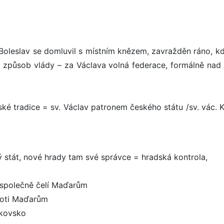
 /Boleslav se domluvil s místním knězem, zavražděn ráno, kd
ůn, způsob vlády – za Václava volná federace, formálně nad
ské tradice = sv. Václav patronem českého státu /sv. vác. K
ký stát, nové hrady tam své správce = hradská kontrola,
m, společně čelí Maďarům
proti Maďarům
akovsko