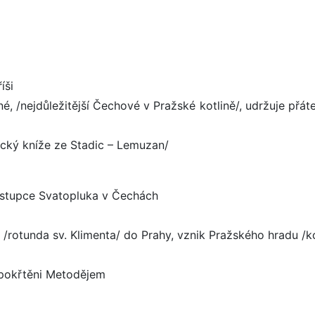
íši
 /nejdůležitější Čechové v Pražské kotlině/, udržuje přátel
cký kníže ze Stadic – Lemuzan/
nástupce Svatopluka v Čechách
 /rotunda sv. Klimenta/ do Prahy, vznik Pražského hradu /k
, pokřtěni Metodějem