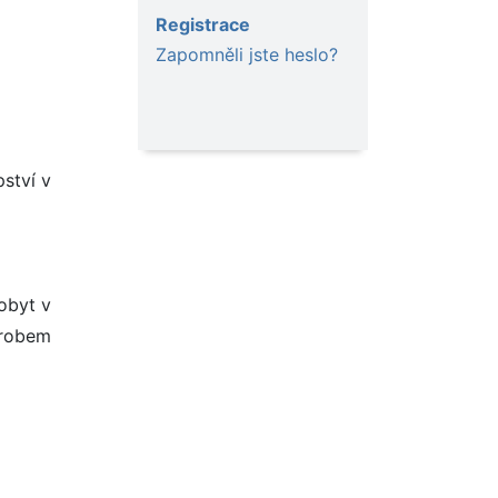
Registrace
Zapomněli jste heslo?
pství v
pobyt v
hrobem