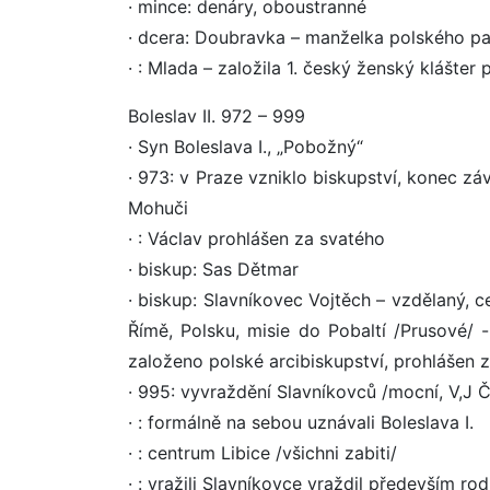
· mince: denáry, oboustranné
· dcera: Doubravka – manželka polského p
· : Mlada – založila 1. český ženský klášter p
Boleslav II. 972 – 999
· Syn Boleslava I., „Pobožný“
· 973: v Praze vzniklo biskupství, konec záv
Mohuči
· : Václav prohlášen za svatého
· biskup: Sas Dětmar
· biskup: Slavníkovec Vojtěch – vzdělaný, ce
Římě, Polsku, misie do Pobaltí /Prusové/
založeno polské arcibiskupství, prohlášen 
· 995: vyvraždění Slavníkovců /mocní, V,J 
· : formálně na sebou uznávali Boleslava I.
· : centrum Libice /všichni zabiti/
· : vražili Slavníkovce vraždil především r