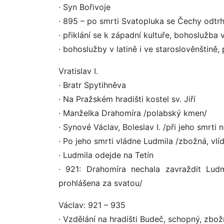
· Syn Bořivoje
· 895 – po smrti Svatopluka se Čechy odtrh
· přiklání se k západní kultuře, bohoslužba v
· bohoslužby v latině i ve staroslověnštině,
Vratislav I.
· Bratr Spytihněva
· Na Pražském hradišti kostel sv. Jiří
· Manželka Drahomíra /polabský kmen/
· Synové Václav, Boleslav I. /při jeho smrti ne
· Po jeho smrti vládne Ludmila /zbožná, vlí
· Ludmila odejde na Tetín
· 921: Drahomíra nechala zavraždit Ludm
prohlášena za svatou/
Václav: 921 – 935
· Vzdělání na hradišti Budeč, schopný, zbožn