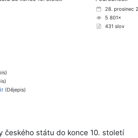
28. prosinec 
5 801×
431 slov
is)
is)
át
(Dějepis)
 českého státu do konce 10. století