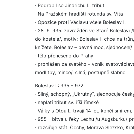
· Podrobil se Jindřichu I., tribut
· Na Pražském hradišti rotunda sv. Víta
· Opozice proti Václavu včele Boleslav I.
· 28. 9. 935: zavražděn ve Staré Boleslavi
do kostela/, motiv: Boleslav I. chce na tr
knížete, Boleslav – pevná moc, sjednocení/
· tělo přeneseno do Prahy
· prohlášen za svatého – vznik svatováclav
modlitby, mince/, silná, postupně slábne
Boleslav I.: 935 – 972
· Silný, schopný, „Ukrutný“, sjednocuje čes
· neplatí tribut sv. říši římské
· Války s Otou I., trvají 14 let, končí smíre
· 955 – bitva u řeky Lechu /u Augsburku/ 
· rozšiřuje stát: Čechy, Morava Slezsko, Kr