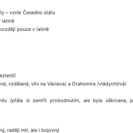
ly – vznik Českého státu
 latině
 později pouze v latině
zletilí/
dná, vzdělaná, vliv na Václava/ a Drahomíra /vládychtivá/
ilu /přála si zemřít probodnutím, ale byla uškrcena, p
ý, raději mír, ale i bojovný