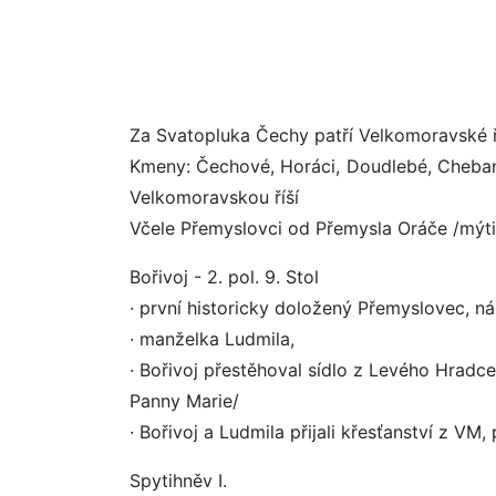
Za Svatopluka Čechy patří Velkomoravské ř
Kmeny: Čechové, Horáci, Doudlebé, Chebané,
Velkomoravskou říší
Včele Přemyslovci od Přemysla Oráče /mýti
Bořivoj - 2. pol. 9. Stol
· první historicky doložený Přemyslovec, 
· manželka Ludmila,
· Bořivoj přestěhoval sídlo z Levého Hradce
Panny Marie/
· Bořivoj a Ludmila přijali křesťanství z VM
Spytihněv I.