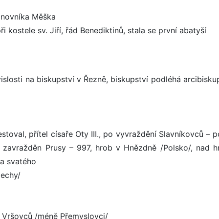
anovníka Měška
ři kostele sv. Jiří, řád Benediktinů, stala se první abatyší
islosti na biskupství v Řezně, biskupství podléhá arcibisku
stoval, přítel císaře Oty III., po vyvraždění Slavníkovců – 
 - zavražděn Prusy – 997, hrob v Hnězdně /Polsko/, nad 
za svatého
Čechy/
od Vršovců /méně Přemyslovci/