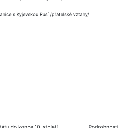
ranice s Kyjevskou Rusí /přátelské vztahy/
átu do konce 10. století
Podrobnosti