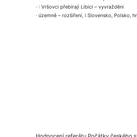
· : Vršovci přebírají Libici – vyvražděni
· územně – rozšíření, i Slovensko, Polsko, h
Hodnocení referátu Počátky českého st