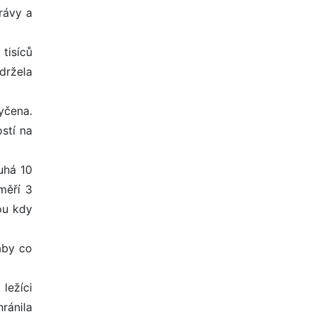
rávy a
tisíců
držela
yčena.
stí na
uhá 10
měří 3
ou kdy
aby co
ležíci
ránila