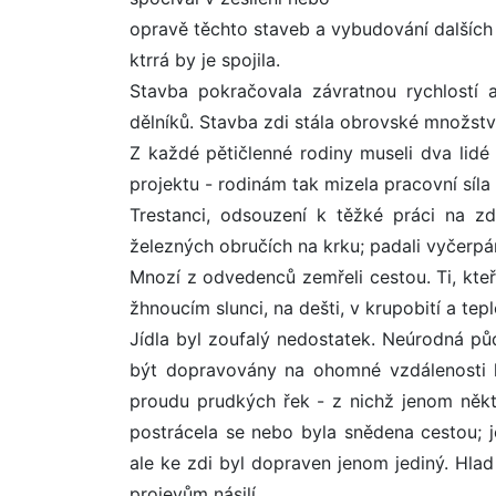
opravě těchto staveb a vybudování dalších 
ktrrá by je spojila.
Stavba pokračovala závratnou rychlostí
dělníků. Stavba zdi stála obrovské množství 
Z každé pětičlenné rodiny museli dva lid
projektu - rodinám tak mizela pracovní síla
Trestanci, odsouzení k těžké práci na z
železných obručích na krku; padali vyčerpání
Mnozí z odvedenců zemřeli cestou. Ti, kteří
žhnoucím slunci, na dešti, v krupobití a te
Jídla byl zoufalý nedostatek. Neúrodná p
být dopravovány na ohomné vzdálenosti 
proudu prudkých řek - z nichž jenom někter
postrácela se nebo byla snědena cestou; 
ale ke zdi byl dopraven jenom jediný. Hlad
projevům násilí.