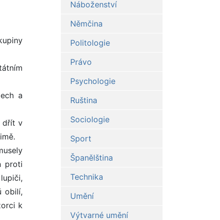
Náboženství
Němčina
kupiny
Politologie
Právo
tátním
Psychologie
zech a
Ruština
Sociologie
 dřít v
zimě.
Sport
musely
Španělština
 proti
Technika
upiči,
obilí,
Umění
orci k
Výtvarné umění