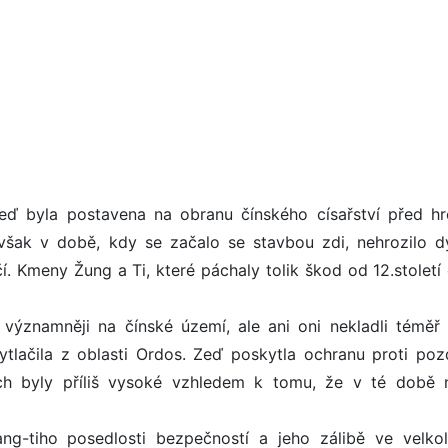
eď byla postavena na obranu čínského císařství před h
šak v době, kdy se začalo se stavbou zdi, nehrozilo dy
 Kmeny Žung a Ti, které páchaly tolik škod od 12.století 
i významněji na čínské území, ale ani oni nekladli téměř
lačila z oblasti Ordos. Zeď poskytla ochranu proti poz
ech byly příliš vysoké vzhledem k tomu, že v té době 
ng-tiho posedlosti bezpečností a jeho zálibě ve velko