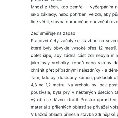
Mnozí z těch, kdo zemřeli - vyčerpáním ne
jako základy, nebo pohřbeni ve zdi, aby pů
lidé věřili, stavba ohromného opevnění rozez
Zeď směřuje na západ
Pracovní čety začaly se stavbou na severo
které byly obvykle vysoké přes 12 metrů.
dolet šípu, aby žádná část zdi nebyla mi
jako byly vrcholky kopců nebo vstupy do
chránit přet případnými nájezdníky - a dém
Tam, kde byl dostupný kámen, pokládali dě
4,3 na 1,2 metru. Na vrcholu byl pak post
používala, byla prý v některých úsecích ta
výrobu se dávno ztratil. Prostor uprostřed
materiál z přilehlých oblastí se přivážel v
V každé oblasti přinesla stavba zdi nějaké