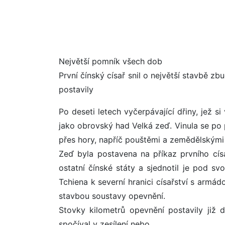
Největší pomník všech dob
První čínský císař snil o největší stavbě zb
postavily
Po deseti letech vyčerpávající dřiny, jež si
jako obrovský had Velká zeď. Vinula se po
přes hory, napříč pouštěmi a zemědělskými 
Zeď byla postavena na příkaz prvního císa
ostatní čínské státy a sjednotil je pod sv
Tchiena k severní hranici císařství s armá
stavbou soustavy opevnění.
Stovky kilometrů opevnění postavily již d
spočíval v zesílení nebo