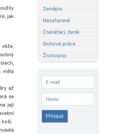
oužily
Zeměpis
é, jak
Nezařazené
Čtenářský deník
Slohové práce
 věže,
ásobný
Životopisy
stech,
á měla
ěry až
erá se
a její
avební
Přihlásit
 koši.
musela