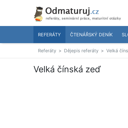
REFERÁTY
ČTENÁŘSKÝ DENÍK
SL
Referáty
Dějepis referáty
Velká čín
Velká čínská zeď