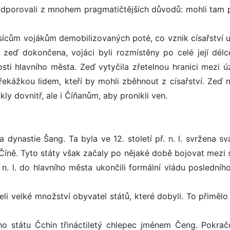
odporovali z mnohem pragmatičtějších důvodů: mohli tam p
sícům vojákům demobilizovaných poté, co vznik císařství u
a zeď dokončena, vojáci byli rozmístěny po celé její délc
sti hlavního města. Zeď vytyčila zřetelnou hranici mezi 
ekážkou lidem, kteří by mohli zběhnout z císařství. Zeď 
y dovnitř, ale i Číňanům, aby pronikli ven.
a dynastie Šang. Ta byla ve 12. století př. n. l. svržena 
í Číně. Tyto státy však začaly po nějaké době bojovat mezi
 n. l. do hlavního města ukončili formální vládu posledníh
jeli velké množství obyvatel států, které dobyli. To přiměl
ého státu Čchin třináctiletý chlepec jménem Čeng. Pokrač