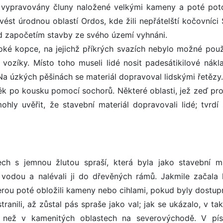
 vypravovány čluny naložené velkými kameny a poté pot
vést úrodnou oblastí Ordos, kde žili nepřátelští kočovníci
ed započetím stavby ze svého území vyhnáni.
oké kopce, na jejichž příkrých svazích nebylo možné použ
 vozíky. Místo toho museli lidé nosit padesátikilové nákl
a úzkých pěšinách se materiál dopravoval lidskými řetězy.
věk po kousku pomocí sochorů. Některé oblasti, jež zeď pro
hly uvěřit, že stavební materiál dopravovali lidé; tvrdí 
ch s jemnou žlutou spraší, která byla jako stavební ma
 vodou a nalévali ji do dřevěných rámů. Jakmile začala
terou poté obložili kameny nebo cihlami, pokud byly dostup
anili, až zůstal pás spraše jako val; jak se ukázalo, v ta
než v kamenitých oblastech na severovýchodě. V pís