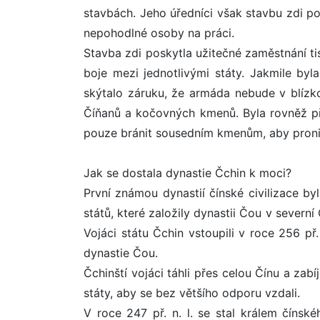
stavbách. Jeho úředníci však stavbu zdi p
nepohodlné osoby na práci.
Stavba zdi poskytla užitečné zaměstnání ti
boje mezi jednotlivými státy. Jakmile byl
skýtalo záruku, že armáda nebude v blízko
Číňanů a kočovných kmenů. Byla rovněž př
pouze bránit sousedním kmenům, aby pronikl
Jak se dostala dynastie Čchin k moci?
První známou dynastií čínské civilizace byl
států, které založily dynastii Čou v severn
Vojáci státu Čchin vstoupili v roce 256 př.
dynastie Čou.
Čchinští vojáci táhli přes celou Čínu a zabí
státy, aby se bez většího odporu vzdali.
V roce 247 př. n. l. se stal králem čínsk