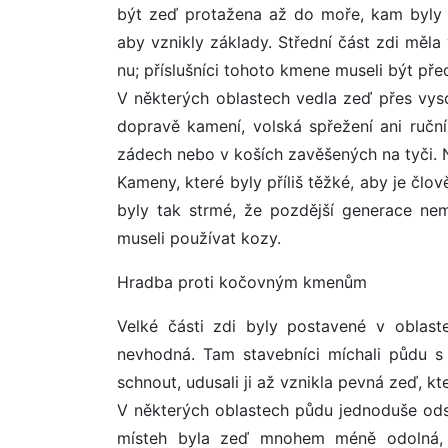
být zeď protažena až do moře, kam byly
aby vznikly základy. Střední část zdi měla 
nu; příslušníci tohoto kmene museli být př
V některých oblastech vedla zeď přes vys
dopravě kamení, volská spřežení ani ruční
zádech nebo v koších zavěšených na tyči. N
Kameny, které byly příliš těžké, aby je člo
byly tak strmé, že pozdější generace nemo
museli používat kozy.
Hradba proti kočovným kmenům
Velké části zdi byly postavené v oblaste
nevhodná. Tam stavebníci míchali půdu s
schnout, udusali ji až vznikla pevná zeď, k
V některých oblastech půdu jednoduše odstr
místeh byla zeď mnohem méně odolná, 