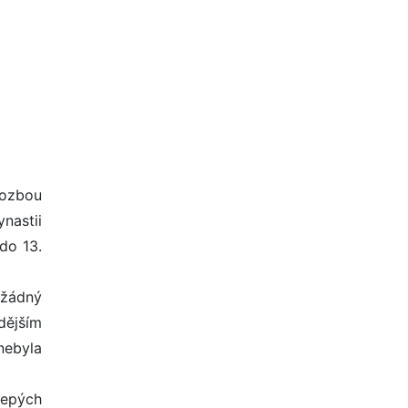
rozbou
nastii
do 13.
 žádný
dějším
nebyla
lepých