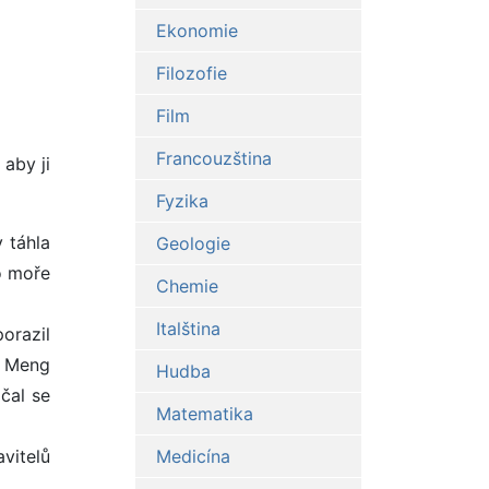
Ekonomie
Filozofie
Film
Francouzština
 aby ji
Fyzika
y táhla
Geologie
o moře
Chemie
Italština
orazil
a Meng
Hudba
čal se
Matematika
vitelů
Medicína