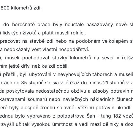
800 kilometrů zdi,
 a do horečnaté práce byly neustále nasazovány nové s
lidských životů a platit museli rolníci.
é pracovat na stavbě zdi nebo na podobném velkolepém s
 a nedokázaly vést vlastní hospodářství.
di, museli pochodovat stovky kilometrů na sever v řetš
m ještě dřív, než ke zdi došli.
 přežili, byli ubytováni v nevyhovujících táborech a museli
plotách od 35 stupňů Celsia v létě až do minus 21 stupňů v 
ůda poskytovala nedostatečnou obživu a zásoby potravin 
karavanami soumarů nebo navlečných nákladních člunech
é byly alespoň trochu splavné. Většinu potravin ukradli l
jednou bylo vypraveno z poloostrova Šan - tung 182 vozů 
 zvýšil už tak vysokou úmrtnost a vedl mezi dělníky a doz