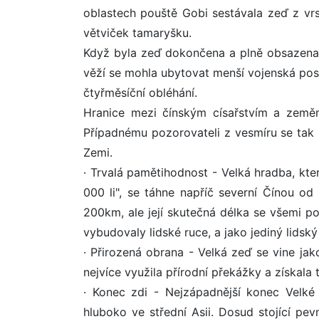
oblastech pouště Gobi sestávala zeď z vrs
větviček tamaryšku.
Když byla zeď dokončena a plně obsazena o
věží se mohla ubytovat menší vojenská pos
čtyřměsíční obléhání.
Hranice mezi čínským císařstvím a země
Případnému pozorovateli z vesmíru se tak
Zemi.
· Trvalá pamětihodnost - Velká hradba, kt
000 li", se táhne napříč severní Čínou o
200km, ale její skutečná délka se všemi po
vybudovaly lidské ruce, a jako jediný lidsk
· Přirozená obrana - Velká zeď se vine ja
nejvíce využila přírodní překážky a získala t
· Konec zdi - Nejzápadnější konec Velké č
hluboko ve střední Asii. Dosud stojící pe