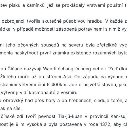
tev písku a kamínků, jež se prokládaly vrstvami pouštní t
zbrojenci, tvořila skutečně působivou hradbu. V každé z 
ádka, v případě možnosti zásobená potravinami s nimiž vy
mi jeho očovných sousedů na severu byla zřetelkně vyt
 mohla naskytnout první známka existence rozumných byto
erou Číňané nazývají Wan-li čchang-čcheng neboli "Zeď dlo
d Žlutého moře až po střední Asii. Od západu na východ 
straními větvemi činí 6 400km. Jde o největší stavbu, jak
ý výtvor ji vidí kosmonauté z vesmíru
ko obrovský had přes hory a po hřebenech, sleduje terén, 
ak na síle.
ínské zdi tvoří pevnost Ťia-jü-kuan v provincii Kan-su, 
vnost je 9 m vysoká a byla postavena v roce 1372, aby ch