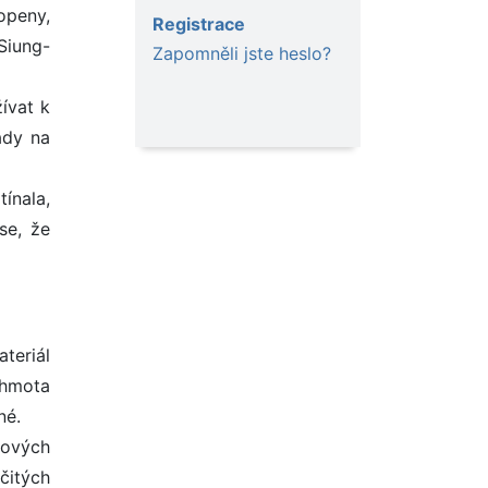
openy,
Registrace
 Siung-
Zapomněli jste heslo?
ívat k
ady na
tínala,
se, že
teriál
 hmota
né.
kových
čitých