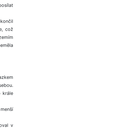
osílat
končil
e, což
územím
neměla
svazkem
 sebou.
o krále
o menší
oval v