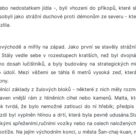
bo nedostatkem jídla -, byli vhozeni do příkopů, které sl
sobyli jako strážní duchové proti démonům ze severu - kter
lila.
východě a mířily na západ. Jako první se stavěly strážní
 Stály vedle sebe v rozestupech kratších, než byl dvojn
mo dosah lučištníků, a byly budovány na strategických mí
 údolí. Mezi věžemi se táhla 6 metrů vysoká zeď, kter
ony.
lníci základy z žulových bloků - některé z nich měly rozm
aven vnější rám z hliněních cihel nebo kamenů. Malta, kt
k tvrdá, že bylo nemožné zatlouci do ní hřebík; předpis n
 zdi byl vyplněn hlínou a drtí, která byla pevně udusána.St
olskými spřeženími,ručními vozíky nebo na oslech naložených
 potíže. Na jejím východním konci, u města Šan-chaj-kuan, 