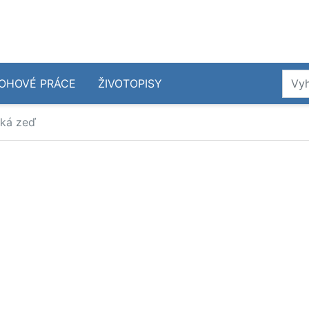
OHOVÉ PRÁCE
ŽIVOTOPISY
ská zeď