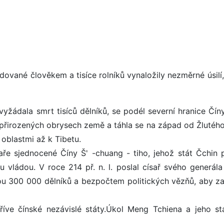
udované člověkem a tisíce rolníků vynaložily nezměrné úsilí,
 vyžádala smrt tisíců dělníků, se podél severní hranice Čín
 přirozených obrysech země a táhla se na západ od Žlutéh
oblastmi až k Tibetu.
ře sjednocené Číny Š' -chuang - tiho, jehož stát Čchin p
ou vládou. V roce 214 př. n. l. poslal císař svého generál
dou 300 000 dělníků a bezpočtem politických vězňů, aby za
říve čínské nezávislé státy.Úkol Meng Tchiena a jeho sta