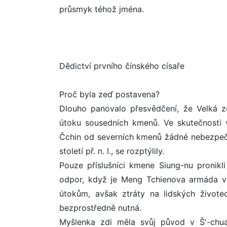
průsmyk téhož jména.
Dědictví prvního čínského císaře
Proč byla zeď postavena?
Dlouho panovalo přesvědčení, že Velká z
útoku sousedních kmenů. Ve skutečnosti v
Čchin od severních kmenů žádné nebezpečí.
století př. n. l., se rozptýlily.
Pouze příslušníci kmene Siung-nu pronikl
odpor, když je Meng Tchienova armáda vyt
útokům, avšak ztráty na lidských život
bezprostředně nutná.
Myšlenka zdi měla svůj původ v Š'-chua