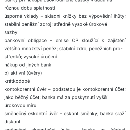
různou dobu splatnosti
úsporné vklady – skladní knížky bez výpovědní lhůty;
stabilní peněžní zdroj; středně vysoké úrokové
sazby
bankovní obligace – emise CP sloužící k zajištění
většího množství peněz; stabilní zdroj peněžních pro-
středků; vysoké úročení
nákup od jiných bank
b) aktivní (úvěry)
krátkodobé
kontokorentní úvěr – podstatou je kontokorentní účet;
jako běžný účet; banka má za poskytnutí vyšší
úrokovou míru
směnečný eskontní úvěr – eskont směnky; banka sráží
diskont
směnečný akceptační úvěr – banka na žádost