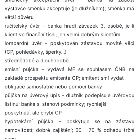
výstavce směnku akceptuje (je dlužníkem); směnka má
větší důvěru
ručitelský úvěr – banka hradí závazek 3. osobě, je-li
klient ve finanční tísni; jen velmi dobrým klientům
lombardní úvěr – poskytován zástavou movité věci
(CP, pohledávky, šperky...)
střednědobé a dlouhodobě
emisní půjčka – vydává MF se souhlasem ČNB na
základě prospektu emitenta CP; emitent smí vydat
obligace samostatně nebo pomocí banky
půjčka na úvěrový úpis – dlužník podepisuje úvěrovou
listinu; banka si stanoví podmínky; rychlejší
poskytnutí, ale chybí CP
hypotekární půjčka – poskytuje se na zástavu
nemovitostí; dobré zajištění; 60 – 70 % odhadu tržní
ceny