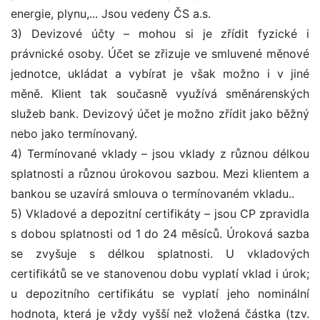
energie, plynu,... Jsou vedeny ČS a.s.
3) Devizové účty – mohou si je zřídit fyzické i
právnické osoby. Účet se zřizuje ve smluvené měnové
jednotce, ukládat a vybírat je však možno i v jiné
měně. Klient tak současně využívá směnárenských
služeb bank. Devizový účet je možno zřídit jako běžný
nebo jako termínovaný.
4) Termínované vklady – jsou vklady z různou délkou
splatnosti a různou úrokovou sazbou. Mezi klientem a
bankou se uzavírá smlouva o termínovaném vkladu..
5) Vkladové a depozitní certifikáty – jsou CP zpravidla
s dobou splatnosti od 1 do 24 měsíců. Úroková sazba
se zvyšuje s délkou splatnosti. U vkladových
certifikátů se ve stanovenou dobu vyplatí vklad i úrok;
u depozitního certifikátu se vyplatí jeho nominální
hodnota, která je vždy vyšší než vložená částka (tzv.