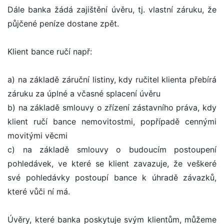
Dále banka žádá zajištění úvěru, tj. vlastní záruku, že
půjčené peníze dostane zpět.
Klient bance ručí např:
a) na základě záruční listiny, kdy ručitel klienta přebírá
záruku za úplné a včasné splacení úvěru
b) na základě smlouvy o zřízení zástavního práva, kdy
klient ručí bance nemovitostmi, popřípadě cennými
movitými věcmi
c) na základě smlouvy o budoucím postoupení
pohledávek, ve které se klient zavazuje, že veškeré
své pohledávky postoupí bance k úhradě závazků,
které vůči ní má.
Úvěry, které banka poskytuje svým klientům, můžeme