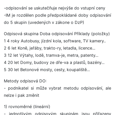
-odpisování se uskutečňuje nejvýše do vstupní ceny
-IM je rozdělen podle předpokládané doby odpisování
do 5 skupin (uvedených v zákone o DzP)
Odpisová skupina Doba odpisování Příklady (položky)
1 4 roky Autobusy, jízdní kola, software, TV kamery..
2 6 let Koně, jeřáby, trakto-ry, letadla, licence...
3 12 let Výtahy, lodě, tramva-je, metra, patenty...
4 20 let Domy, budovy ze dře-va a plastů, bazény...
5 30 let Betonové mosty, cesty, koupaliště...
Metody odpisová DO:
- podnikatel si může vybrat metodu odpisování, ale
nelze i pak změnit
1) rovnoměrné (lineární)
- jednotlivým odpisovým skupinám jsou přiřazeny