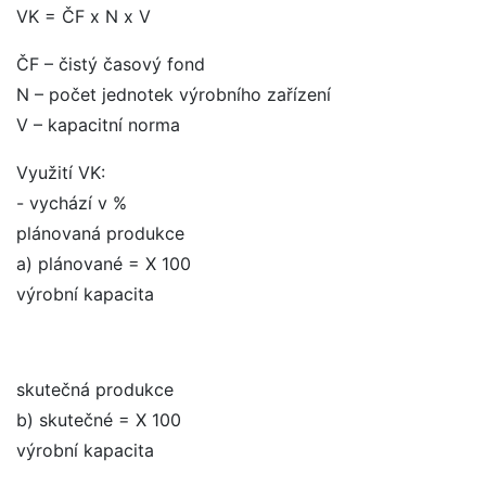
VK = ČF x N x V
ČF – čistý časový fond
N – počet jednotek výrobního zařízení
V – kapacitní norma
Využití VK:
- vychází v %
plánovaná produkce
a) plánované = X 100
výrobní kapacita
skutečná produkce
b) skutečné = X 100
výrobní kapacita