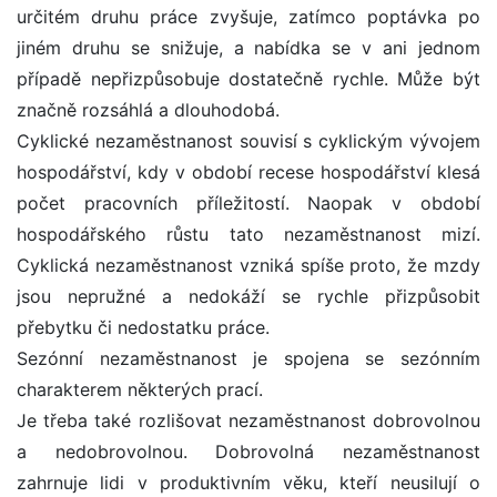
určitém druhu práce zvyšuje, zatímco poptávka po
jiném druhu se snižuje, a nabídka se v ani jednom
případě nepřizpůsobuje dostatečně rychle. Může být
značně rozsáhlá a dlouhodobá.
Cyklické nezaměstnanost souvisí s cyklickým vývojem
hospodářství, kdy v období recese hospodářství klesá
počet pracovních příležitostí. Naopak v období
hospodářského růstu tato nezaměstnanost mizí.
Cyklická nezaměstnanost vzniká spíše proto, že mzdy
jsou nepružné a nedokáží se rychle přizpůsobit
přebytku či nedostatku práce.
Sezónní nezaměstnanost je spojena se sezónním
charakterem některých prací.
Je třeba také rozlišovat nezaměstnanost dobrovolnou
a nedobrovolnou. Dobrovolná nezaměstnanost
zahrnuje lidi v produktivním věku, kteří neusilují o