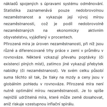
nákladů spojených s úpravami systému odměnování.
Statistika zaznamenává pouze nedobrovolnou
nezaměstnanost a vykazuje její vývoj mírou
nezaměstnanosti, což je podíl nedobrovolně
nezaměstnaných na ekonomicky aktivním
obyvatelstvu, vyjádřený v procentech.
Přirozená míra je úroven nezaměstnanosti, při níž jsou
různé a diferencované trhy práce v zemi v průměru v
rovnováze. Některé vzkazují převahu poptávky (či
existenci plných míst), zatímco jiné vykazují přebytek
nabídky (či nezaměstnanost). Ve svém celku působí
suma těchto sil tak, že tlaky na mzdy a ceny jsou v
globálním pohledu v rovnováze. Přirozená míra není
nutně optimální mírou nezaměstnanosti. Je to spíše
nejnižší udržitelná míra, které může země dosahovat,
aniž riskuje vzestupnou inflační spirálu.