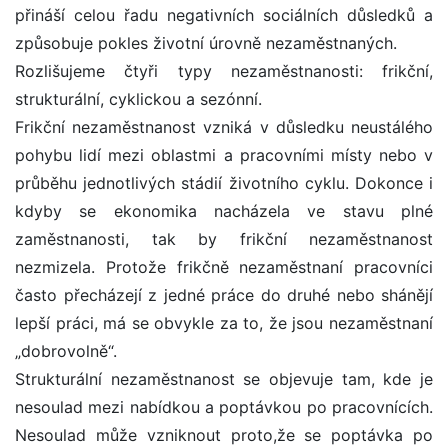
přináší celou řadu negativních sociálních důsledků a
způsobuje pokles životní úrovně nezaměstnaných.
Rozlišujeme čtyři typy nezaměstnanosti: frikční,
strukturální, cyklickou a sezónní.
Frikční nezaměstnanost vzniká v důsledku neustálého
pohybu lidí mezi oblastmi a pracovními místy nebo v
průběhu jednotlivých stádií životního cyklu. Dokonce i
kdyby se ekonomika nacházela ve stavu plné
zaměstnanosti, tak by frikční nezaměstnanost
nezmizela. Protože frikčně nezaměstnaní pracovníci
často přecházejí z jedné práce do druhé nebo shánějí
lepší práci, má se obvykle za to, že jsou nezaměstnaní
„dobrovolně“.
Strukturální nezaměstnanost se objevuje tam, kde je
nesoulad mezi nabídkou a poptávkou po pracovnících.
Nesoulad může vzniknout proto,že se poptávka po