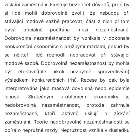
získání zaměstnání. Existuje bezpočet důvodů, proč by
si lidé mohli dobrovolně zvolit, že nebudou při
stávající mzdové sazbě pracovat, část z nich přitom
bývá oficiálně počítána mezi nezaměstnané.
Dobrovolná nezaměstnanost by vznikala v dokonale
konkurenční ekonomice s pružnými mzdami, pokud by
se někteří lidé rozhodli nepracovat při stávající
mzdové sazbě. Dobrovolná nezaměstnanost by mohla
být efektivní(ale nikoli nezbytně spravedlivým)
výsledkem konkurenčních trhů. Recese by pak byla
interpretována jako masová dovolená nebo epidemie
lenosti. Skutečným problémem ekonomiky je
nedobrovolná nezaměstnanost, protože zahrnuje
nezaměstnané, kteří aktivně usilují o získání
zaměstnání. Teorie nedobrovolné nezaměstnanosti se
opírá o nepružné mzdy. Nepružnost vzniká v důsledku