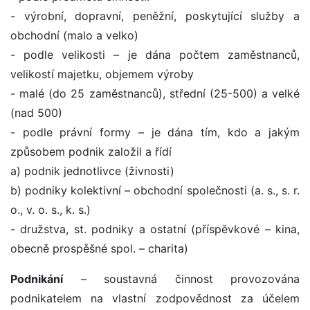
- výrobní, dopravní, peněžní, poskytující služby a
obchodní (malo a velko)
- podle velikosti – je dána počtem zaměstnanců,
velikostí majetku, objemem výroby
- malé (do 25 zaměstnanců), střední (25-500) a velké
(nad 500)
- podle právní formy – je dána tím, kdo a jakým
způsobem podnik založil a řídí
a) podnik jednotlivce (živnosti)
b) podniky kolektivní – obchodní společnosti (a. s., s. r.
o., v. o. s., k. s.)
- družstva, st. podniky a ostatní (příspěvkové – kina,
obecně prospěšné spol. – charita)
Podnikání
– soustavná činnost provozována
podnikatelem na vlastní zodpovědnost za účelem