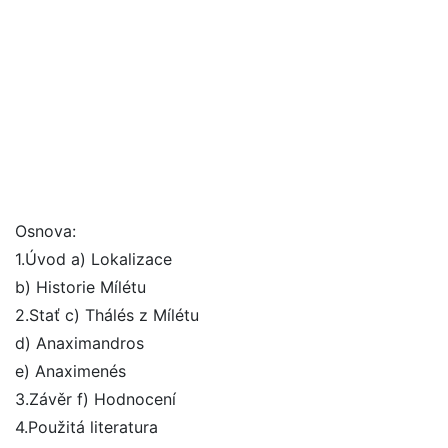
Osnova:
1.Úvod a) Lokalizace
b) Historie Mílétu
2.Stať c) Thálés z Mílétu
d) Anaximandros
e) Anaximenés
3.Závěr f) Hodnocení
4.Použitá literatura