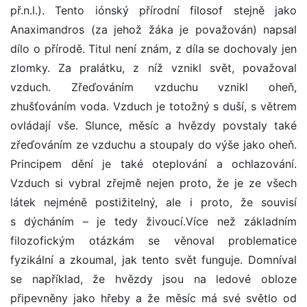
př.n.l.). Tento iónský přírodní filosof stejně jako
Anaximandros (za jehož žáka je považován) napsal
dílo o přírodě. Titul není znám, z díla se dochovaly jen
zlomky. Za pralátku, z níž vznikl svět, považoval
vzduch. Zřeďováním vzduchu vznikl oheň,
zhušťováním voda. Vzduch je totožný s duší, s větrem
ovládají vše. Slunce, měsíc a hvězdy povstaly také
zřeďováním ze vzduchu a stoupaly do výše jako oheň.
Principem dění je také oteplování a ochlazování.
Vzduch si vybral zřejmě nejen proto, že je ze všech
látek nejméně postižitelný, ale i proto, že souvisí
s dýcháním – je tedy živoucí.Více než základním
filozofickým otázkám se věnoval problematice
fyzikální a zkoumal, jak tento svět funguje. Domníval
se například, že hvězdy jsou na ledové obloze
připevněny jako hřeby a že měsíc má své světlo od