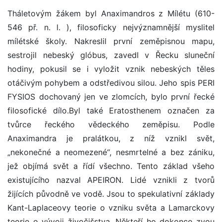
Tháletovým žákem byl Anaximandros z Mílétu (610-
546 př. n. l. ), filosoficky nejvýznamnější myslitel
mílétské školy. Nakreslil první zeměpisnou mapu,
sestrojil nebeský glóbus, zavedl v Řecku sluneční
hodiny, pokusil se i vyložit vznik nebeských těles
otáčivým pohybem a odstředivou silou. Jeho spis PERI
FYSIOS dochovaný jen ve zlomcích, bylo první řecké
filosofické dílo.Byl také Eratosthenem označen za
tvůrce řeckého vědeckého zeměpisu. Podle
Anaximandra je pralátkou, z níž vznikl svět,
„nekonečné a neomezené“, nesmrtelné a bez zániku,
jež objímá svět a řídí všechno. Tento základ všeho
existujícího nazval APEIRON. Lidé vznikli z tvorů
žijících původně ve vodě. Jsou to spekulativní základy
Kant-Laplaceovy teorie o vzniku světa a Lamarckovy
teorie o vývoji živočišstva. Někteří ho dokonce zvou