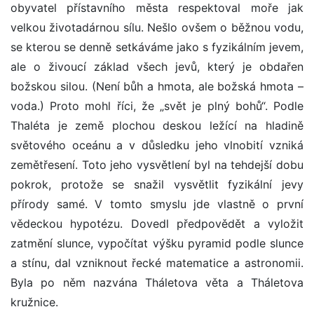
obyvatel přístavního města respektoval moře jak
velkou životadárnou sílu. Nešlo ovšem o běžnou vodu,
se kterou se denně setkáváme jako s fyzikálním jevem,
ale o živoucí základ všech jevů, který je obdařen
božskou silou. (Není bůh a hmota, ale božská hmota –
voda.) Proto mohl říci, že „svět je plný bohů“. Podle
Thaléta je země plochou deskou ležící na hladině
světového oceánu a v důsledku jeho vlnobití vzniká
zemětřesení. Toto jeho vysvětlení byl na tehdejší dobu
pokrok, protože se snažil vysvětlit fyzikální jevy
přírody samé. V tomto smyslu jde vlastně o první
vědeckou hypotézu. Dovedl předpovědět a vyložit
zatmění slunce, vypočítat výšku pyramid podle slunce
a stínu, dal vzniknout řecké matematice a astronomii.
Byla po něm nazvána Tháletova věta a Tháletova
kružnice.