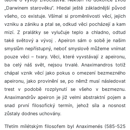
„Darwinem starověku“. Hledal ještě základnější původ
všeho, co existuje. Všímal si proměnlivosti věcí, jejich
vzniku a zániku a ptal se, odkud věci pocházejí a kam
mizí. Z pralátky se vylučuje teplo a chladno, odtud
také světový a vývoj . Apeiron sám o sobě je našim
smyslům nepřístupný, neboť smyslově můžeme vnímat
pouze věci – tvary. Věci, které vyvstávají z apeironu,
ba celý náš svět, nejsou trvalé. Anaximandros totiž
chápal vznik věcí jako pokus o omezení bezmezného
apeironu, jako provinění se, po němž musí následovat
trest v podobě rozplynutí se všeho v bezmeznu.
Anaximandrův apeiron je již velmi abstraktní pojem a
snad první filosofický termín, jehož síla a nosnost
zůstaly dodnes uchovány.
Třetím mílétským filosofem byl Anaximenés (585-525