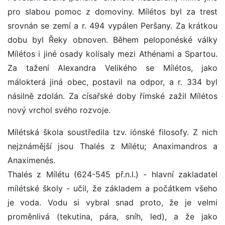
pro slabou pomoc z domoviny. Mílétos byl za trest
srovnán se zemí a r. 494 vypálen Peršany. Za krátkou
dobu byl Řeky obnoven. Během peloponéské války
Mílétos i jiné osady kolísaly mezi Athénami a Spartou.
Za tažení Alexandra Velikého se Mílétos, jako
málokterá jiná obec, postavil na odpor, a r. 334 byl
násilně zdolán. Za císařské doby římské zažil Mílétos
nový vrchol svého rozvoje.
Mílétská škola soustředila tzv. iónské filosofy. Z nich
nejznámější jsou Thalés z Mílétu; Anaximandros a
Anaximenés.
Thalés z Mílétu (624-545 př.n.l.) - hlavní zakladatel
mílétské školy - učil, že základem a počátkem všeho
je voda. Vodu si vybral snad proto, že je velmi
proměnlivá (tekutina, pára, sníh, led), a že jako