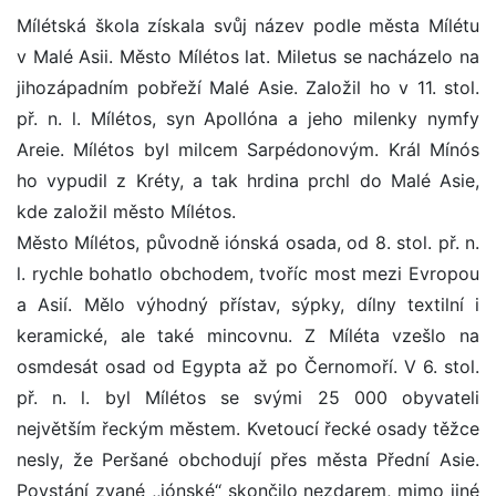
Mílétská škola získala svůj název podle města Mílétu
v Malé Asii. Město Mílétos lat. Miletus se nacházelo na
jihozápadním pobřeží Malé Asie. Založil ho v 11. stol.
př. n. l. Mílétos, syn Apollóna a jeho milenky nymfy
Areie. Mílétos byl milcem Sarpédonovým. Král Mínós
ho vypudil z Kréty, a tak hrdina prchl do Malé Asie,
kde založil město Mílétos.
Město Mílétos, původně iónská osada, od 8. stol. př. n.
l. rychle bohatlo obchodem, tvoříc most mezi Evropou
a Asií. Mělo výhodný přístav, sýpky, dílny textilní i
keramické, ale také mincovnu. Z Míléta vzešlo na
osmdesát osad od Egypta až po Černomoří. V 6. stol.
př. n. l. byl Mílétos se svými 25 000 obyvateli
největším řeckým městem. Kvetoucí řecké osady těžce
nesly, že Peršané obchodují přes města Přední Asie.
Povstání zvané ,,iónské‘‘ skončilo nezdarem, mimo jiné