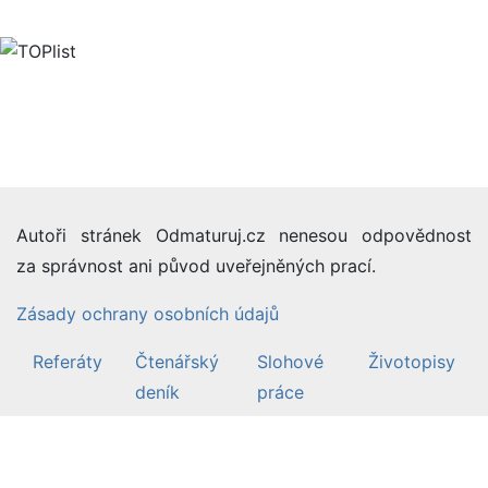
Autoři stránek Odmaturuj.cz nenesou odpovědnost
za správnost ani původ uveřejněných prací.
Zásady ochrany osobních údajů
Referáty
Čtenářský
Slohové
Životopisy
deník
práce