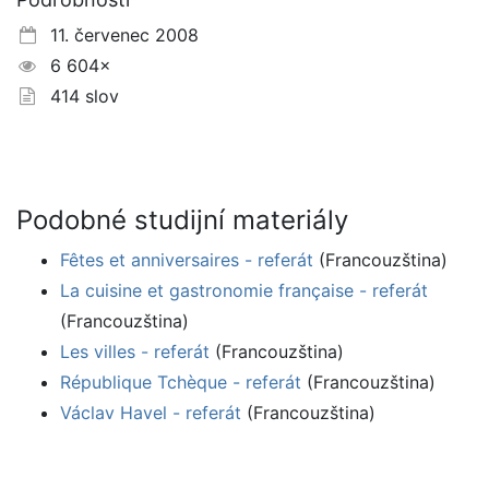
11. červenec 2008
6 604×
414 slov
Podobné studijní materiály
Fêtes et anniversaires - referát
(Francouzština)
La cuisine et gastronomie française - referát
(Francouzština)
Les villes - referát
(Francouzština)
République Tchèque - referát
(Francouzština)
Václav Havel - referát
(Francouzština)