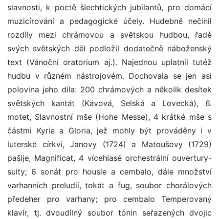
slavnosti, k poctě šlechtických jubilantů, pro domácí
muzicírování a pedagogické účely. Hudebně nečinil
rozdíly mezi chrámovou a světskou hudbou, řadě
svých světských děl podložil dodatečně náboženský
text (Vánoční oratorium aj.). Najednou uplatnil tutéž
hudbu v různém nástrojovém. Dochovala se jen asi
polovina jeho díla: 200 chrámových a několik desítek
světských kantát (Kávová, Selská a Lovecká), 6.
motet, Slavnostní mše (Hohe Messe), 4 krátké mše s
částmi Kyrie a Gloria, jež mohly být prováděny i v
luterské církvi, Janovy (1724) a Matoušovy (1729)
pašije, Magnificat, 4 vícehlasé orchestrální ouvertury-
suity; 6 sonát pro housle a cembalo, dále množství
varhanních preludií, tokát a fug, soubor chorálových
předeher pro varhany; pro cembalo Temperovaný
klavír, tj. dvoudílný soubor tónin seřazených dvojic