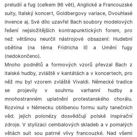
preludií a fug (celkem 96 vět), Anglické a Francouzské
suity, Italský koncert, Goldbergovy variace, Dvouhlasé
invence aj. Své dílo uzavřel Bach soubory modelových
řešení nejsložitějších kontrapunktických forem, pro
než většinou neurčil nástrojové obsazení: Hudební
obětina (na téma Fridricha II) a Umění fugy
(nedokončeno).
Mnoho podnětů a formových vzorů převzal Bach z
italské hudby, zvláště v kantátách a v koncertech, pro
něž mu byl vzorem zvláště Vivaldi. Německé tradice
se projevily v souhrnu varhanní hudby a
mnohostranném uplatnění protestanského chorálu.
Rozvinul v Německu oblíbenou formu suity tanečních
věd: jejich polonézy dosvědčují polské inspirační
zdroje. V stylizaci cembalových skladeb a v pomalých
větách suit sou patrné vlivy francouzké. Nad všemi