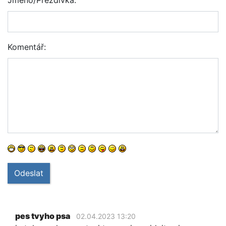
Jméno/Přezdívka:
Komentář:
Odeslat
pes tvyho psa
02.04.2023 13:20