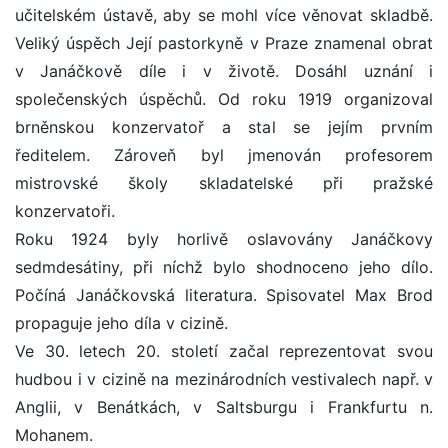
učitelském ústavě, aby se mohl více věnovat skladbě.
Veliký úspěch Její pastorkyně v Praze znamenal obrat
v Janáčkově díle i v životě. Dosáhl uznání i
společenských úspěchů. Od roku 1919 organizoval
brněnskou konzervatoř a stal se jejím prvním
ředitelem. Zároveň byl jmenován profesorem
mistrovské školy skladatelské při pražské
konzervatoři.
Roku 1924 byly horlivě oslavovány Janáčkovy
sedmdesátiny, při níchž bylo shodnoceno jeho dílo.
Počíná Janáčkovská literatura. Spisovatel Max Brod
propaguje jeho díla v cizině.
Ve 30. letech 20. století začal reprezentovat svou
hudbou i v cizině na mezinárodních vestivalech např. v
Anglii, v Benátkách, v Saltsburgu i Frankfurtu n.
Mohanem.