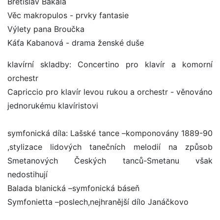
Břetislav Bakala
Věc makropulos - prvky fantasie
Výlety pana Broučka
Káťa Kabanová - drama ženské duše
klavírní skladby: Concertino pro klavír a komorní
orchestr
Capriccio pro klavír levou rukou a orchestr - věnováno
jednorukému klavíristovi
symfonická díla: Lašské tance –komponovány 1889-90
,stylizace lidových tanečních melodií na způsob
Smetanových Českých tanců-Smetanu však
nedostihují
Balada blanická –symfonická báseň
Symfonietta –poslech,nejhranější dílo Janáčkovo