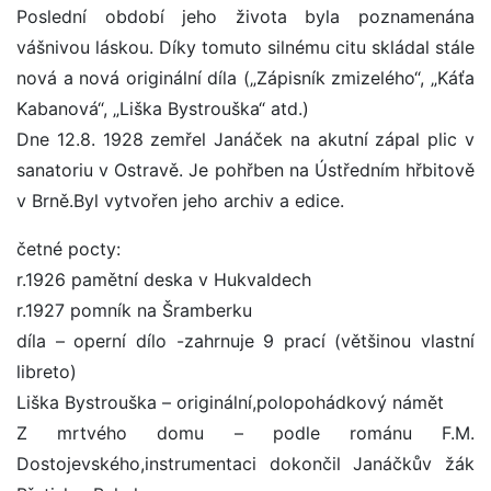
Poslední období jeho života byla poznamenána
vášnivou láskou. Díky tomuto silnému citu skládal stále
nová a nová originální díla („Zápisník zmizelého“, „Káťa
Kabanová“, „Liška Bystrouška“ atd.)
Dne 12.8. 1928 zemřel Janáček na akutní zápal plic v
sanatoriu v Ostravě. Je pohřben na Ústředním hřbitově
v Brně.Byl vytvořen jeho archiv a edice.
četné pocty:
r.1926 pamětní deska v Hukvaldech
r.1927 pomník na Šramberku
díla – operní dílo -zahrnuje 9 prací (většinou vlastní
libreto)
Liška Bystrouška – originální,polopohádkový námět
Z mrtvého domu – podle románu F.M.
Dostojevského,instrumentaci dokončil Janáčkův žák