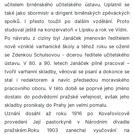
učitelem brněnského učitelského ústavu. Uplatnil se
také jako sbormistr a dirigent brněnských zpěváckých
spolků. I přesto toužil po dalším vzdělání. Proto
studoval ještě na konzervatoři v Lipsku a rok ve Vídni.
Po návratu z ciziny byl Janáček jmenován ředitelem
nově vzniklé varhanické školy a téhož roku se oženil
se Zdenkou Schulsovou - dcerou ředitele učitelského
ústavu. V 80. a 90. letech Janáček pilně pracoval –
tvořil varhanní skladby, věnoval se psaní a dokonce se
stal i redaktorem a navíc předsedou moravského
pracovního oboru. V této době se poprvé jeho jméno
dostalo do podvědomí pražské veřejnost, avšak jeho
skladby pronikaly do Prahy jen velmi pomalu.
Uznání dosáhl až roku 1916 po Kovařovicově
provedení Její pastorkyně v Národním divadle
pražském.Roku 1903 zanechal vyučování na