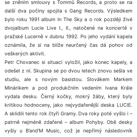
se zněním smlouvy s Tommü Records, a proto se na
další dva počiny spojila s Gang Records. Výsledkem
bylo roku 1991 album In The Sky a o rok později živé
dvojalbum Lucie Live I., II., natočené na koncertě v
pražské Lucerně v dubnu 1992. Po jeho vydání kapela
oznámila, že si na blíže neurčený čas dá pohov od
veškerých aktivit.
Petr Chovanec si situaci vyložil, jako konec kapely, a
odešel z ní. Skupina se po dvou letech znovu sešla ve
studiu, ale s novým basistou. Slovákem Markem
Minárikem a pod produkčním vedením Ivana Krále
vydala desku. Černý kočky, mokrý žáby, který byly
kritikou hodnoceny, jako nejvydařenější deska LUCIE.
A sklidili tento rok čtyři Gramy. Dva roky poté vyšlo i –
patrně nejméně zdařené – album Pohyby. Obě desky
vyšly u B’and’M Music, což je nepřímý následovník