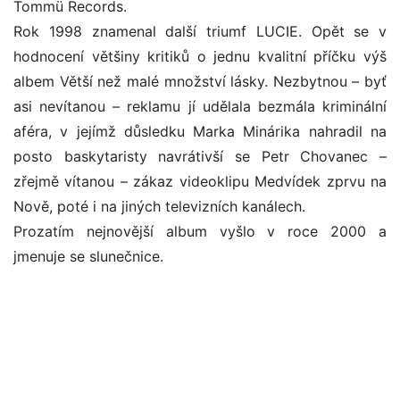
Tommü Records.
Rok 1998 znamenal další triumf LUCIE. Opět se v
hodnocení většiny kritiků o jednu kvalitní příčku výš
albem Větší než malé množství lásky. Nezbytnou – byť
asi nevítanou – reklamu jí udělala bezmála kriminální
aféra, v jejímž důsledku Marka Minárika nahradil na
posto baskytaristy navrátivší se Petr Chovanec –
zřejmě vítanou – zákaz videoklipu Medvídek zprvu na
Nově, poté i na jiných televizních kanálech.
Prozatím nejnovější album vyšlo v roce 2000 a
jmenuje se slunečnice.