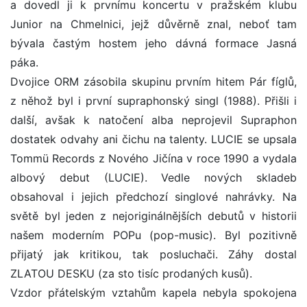
a dovedl ji k prvnímu koncertu v pražském klubu
Junior na Chmelnici, jejž důvěrně znal, neboť tam
bývala častým hostem jeho dávná formace Jasná
páka.
Dvojice ORM zásobila skupinu prvním hitem Pár fíglů,
z něhož byl i první supraphonský singl (1988). Přišli i
další, avšak k natočení alba neprojevil Supraphon
dostatek odvahy ani čichu na talenty. LUCIE se upsala
Tommü Records z Nového Jičína v roce 1990 a vydala
albový debut (LUCIE). Vedle nových skladeb
obsahoval i jejich předchozí singlové nahrávky. Na
světě byl jeden z nejoriginálnějších debutů v historii
našem moderním POPu (pop-music). Byl pozitivně
přijatý jak kritikou, tak posluchači. Záhy dostal
ZLATOU DESKU (za sto tisíc prodaných kusů).
Vzdor přátelským vztahům kapela nebyla spokojena