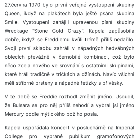
27.června 1970 bylo první veřejné vystoupení skupiny
Queen, ikdyž na plakátech byla ještě psána skupina
Smile. Vystoupení zahájili upravenou písní skupiny
Wreckage "Stone Cold Crazy". Kapela zapůsobila
dobře, ikdyž se Freddiemu kvůli trémě příliš nedařilo.
Svoji první skladbu zahráli v nápadných hedvábných
oblecích převážně v černobílé kombinaci, což bylo
něco zcela nového ve srovnání s ostatními skupinami,
které hráli tradičně v tričkách a džínách. Navíc všichni
měli stříbrné prsteny a nápadné řetízky s přívěsky.
V té době se Freddie rozhodl změnit jméno. Usoudil,
že Bulsara se pro něj příliš nehodí a vybral jsi jméno
Mercury podle mýtického božího posla.
Kapela uspořádala koncert v posluchárně na Imperial
College pro vybrané publikum gramofonových