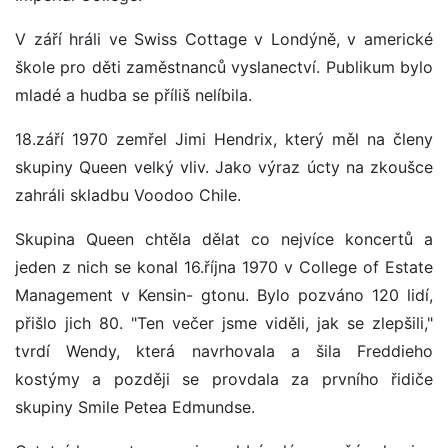
V září hráli ve Swiss Cottage v Londýně, v americké
škole pro děti zaměstnanců vyslanectví. Publikum bylo
mladé a hudba se příliš nelíbila.
18.září 1970 zemřel Jimi Hendrix, který měl na členy
skupiny Queen velký vliv. Jako výraz úcty na zkoušce
zahráli skladbu Voodoo Chile.
Skupina Queen chtěla dělat co nejvíce koncertů a
jeden z nich se konal 16.října 1970 v College of Estate
Management v Kensin- gtonu. Bylo pozváno 120 lidí,
přišlo jich 80. "Ten večer jsme viděli, jak se zlepšili,"
tvrdí Wendy, která navrhovala a šila Freddieho
kostýmy a později se provdala za prvního řidiče
skupiny Smile Petea Edmundse.