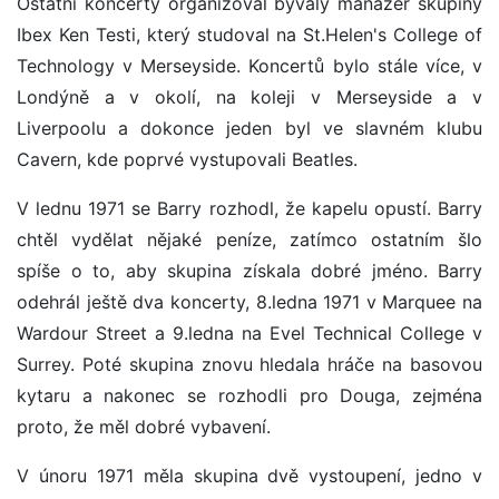
Ostatní koncerty organizoval bývalý manažér skupiny
Ibex Ken Testi, který studoval na St.Helen's College of
Technology v Merseyside. Koncertů bylo stále více, v
Londýně a v okolí, na koleji v Merseyside a v
Liverpoolu a dokonce jeden byl ve slavném klubu
Cavern, kde poprvé vystupovali Beatles.
V lednu 1971 se Barry rozhodl, že kapelu opustí. Barry
chtěl vydělat nějaké peníze, zatímco ostatním šlo
spíše o to, aby skupina získala dobré jméno. Barry
odehrál ještě dva koncerty, 8.ledna 1971 v Marquee na
Wardour Street a 9.ledna na Evel Technical College v
Surrey. Poté skupina znovu hledala hráče na basovou
kytaru a nakonec se rozhodli pro Douga, zejména
proto, že měl dobré vybavení.
V únoru 1971 měla skupina dvě vystoupení, jedno v