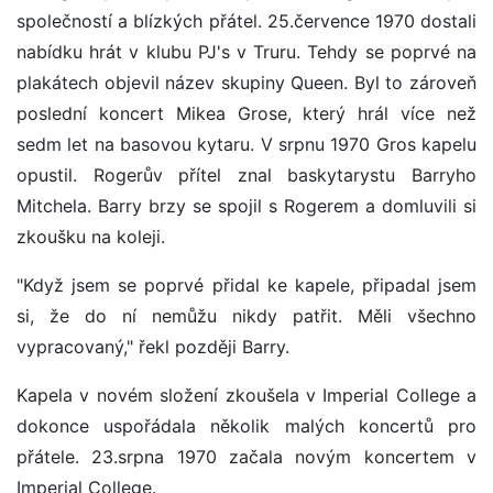
společností a blízkých přátel. 25.července 1970 dostali
nabídku hrát v klubu PJ's v Truru. Tehdy se poprvé na
plakátech objevil název skupiny Queen. Byl to zároveň
poslední koncert Mikea Grose, který hrál více než
sedm let na basovou kytaru. V srpnu 1970 Gros kapelu
opustil. Rogerův přítel znal baskytarystu Barryho
Mitchela. Barry brzy se spojil s Rogerem a domluvili si
zkoušku na koleji.
"Když jsem se poprvé přidal ke kapele, připadal jsem
si, že do ní nemůžu nikdy patřit. Měli všechno
vypracovaný," řekl později Barry.
Kapela v novém složení zkoušela v Imperial College a
dokonce uspořádala několik malých koncertů pro
přátele. 23.srpna 1970 začala novým koncertem v
Imperial College.