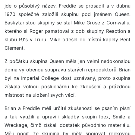
jde o působivý název. Freddie se prosadil a v dubnu
1970 společně založili skupinu pod jménem Queen.
Baskytaristou skupiny se stal Mike Grose z Cornwallu,
kterého si Roger pamatoval z dob skupiny Reaction a
klubu PJ's v Truru. Mike odešel od místní kapely Bent
Clement.
Z počátku skupina Queen měla jen velmi nedokonalou
doma vyrobenou soupravu starých reproduktorů. Brian
byl na Imperial College dost uznávaný, proto skupina
získala volnou posluchárnu ke zkoušení a prázdnou
místnost na uložení svých věcí.
Brian a Freddie měli určité zkušenosti se psaním písní
a tak využili a upravili skladby skupin Ibex, Smile a
Wreckage, čímž získali dostatek původního materiálu.
Měli pocit, že skupina by měla spojovat rockovou