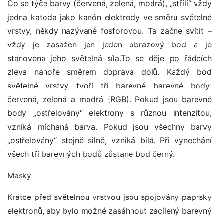
Co se týče barvy (červená, zelená, modrá), „střílí“ vždy
jedna katoda jako kanón elektrody ve směru světelné
vrstvy, někdy nazývané fosforovou. Ta začne svítit –
vždy je zasažen jen jeden obrazový bod a je
stanovena jeho světelná síla.To se děje po řádcích
zleva nahoře směrem doprava dolů. Každý bod
světelné vrstvy tvoří tři barevné barevné body:
červená, zelená a modrá (RGB). Pokud jsou barevné
body „ostřelovány“ elektrony s různou intenzitou,
vzniká míchaná barva. Pokud jsou všechny barvy
„ostřelovány“ stejně silně, vzniká bílá. Při vynechání
všech tří barevných bodů zůstane bod černý.
Masky
Krátce před světelnou vrstvou jsou spojovány paprsky
elektronů, aby bylo možné zasáhnout zacílený barevný