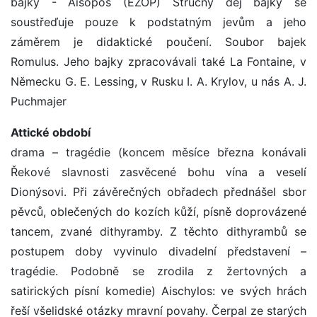
bajky - Aisópos (EZOP) Stručný děj bajky se
soustřeďuje pouze k podstatným jevům a jeho
záměrem je didaktické poučení. Soubor bajek
Romulus. Jeho bajky zpracovávali také La Fontaine, v
Německu G. E. Lessing, v Rusku I. A. Krylov, u nás A. J.
Puchmajer
Attické období
drama – tragédie (koncem měsíce března konávali
Řekové slavnosti zasvěcené bohu vína a veselí
Dionýsovi. Při závěrečných obřadech přednášel sbor
pěvců, oblečených do kozích kůží, písně doprovázené
tancem, zvané dithyramby. Z těchto dithyrambů se
postupem doby vyvinulo divadelní představení –
tragédie. Podobně se zrodila z žertovných a
satirických písní komedie) Aischylos: ve svých hrách
řeší všelidské otázky mravní povahy. Čerpal ze starých