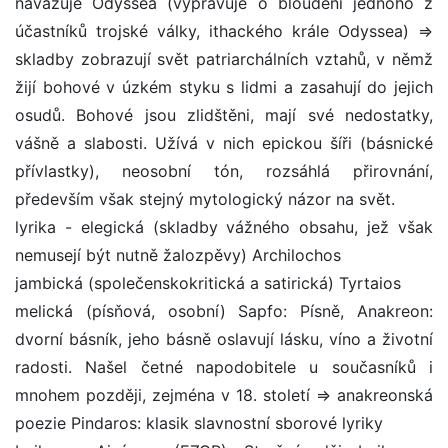
navazuje Odyssea (vypravuje o bloudění jednoho z
účastníků trojské války, ithackého krále Odyssea) =>
skladby zobrazují svět patriarchálních vztahů, v němž
žijí bohové v úzkém styku s lidmi a zasahují do jejich
osudů. Bohové jsou zlidštěni, mají své nedostatky,
vášně a slabosti. Užívá v nich epickou šíři (básnické
přívlastky), neosobní tón, rozsáhlá přirovnání,
především však stejný mytologický názor na svět.
lyrika - elegická (skladby vážného obsahu, jež však
nemusejí být nutně žalozpěvy) Archilochos
jambická (společenskokritická a satirická) Tyrtaios
melická (písňová, osobní) Sapfo: Písně, Anakreon:
dvorní básník, jeho básně oslavují lásku, víno a životní
radosti. Našel četné napodobitele u současníků i
mnohem později, zejména v 18. století => anakreonská
poezie Pindaros: klasik slavnostní sborové lyriky