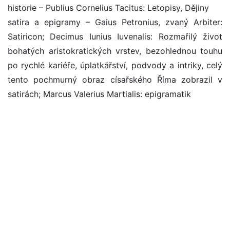
historie – Publius Cornelius Tacitus: Letopisy, Dějiny
satira a epigramy – Gaius Petronius, zvaný Arbiter:
Satiricon; Decimus Iunius Iuvenalis: Rozmařilý život
bohatých aristokratických vrstev, bezohlednou touhu
po rychlé kariéře, úplatkářství, podvody a intriky, celý
tento pochmurný obraz císařského Říma zobrazil v
satirách; Marcus Valerius Martialis: epigramatik