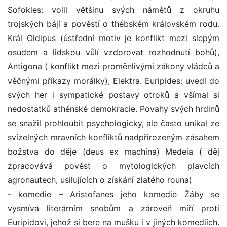
Sofokles: volil většinu svých námětů z okruhu
trojských bájí a pověstí o thébském královském rodu.
Král Oidipus (ústřední motiv je konflikt mezi slepým
osudem a lidskou vůlí vzdorovat rozhodnutí bohů),
Antigona ( konflikt mezi proměnlivými zákony vládců a
věčnými příkazy morálky), Elektra. Euripides: uvedl do
svých her i sympatické postavy otroků a všímal si
nedostatků athénské demokracie. Povahy svých hrdinů
se snažil prohloubit psychologicky, ale často unikal ze
svízelných mravních konfliktů nadpřirozeným zásahem
božstva do děje (deus ex machina) Medeia ( děj
zpracovává pověst o mytologických plavcích
agronautech, usilujících o získání zlatého rouna)
- komedie – Aristofanes jeho komedie Žáby se
vysmívá literárním snobům a zároveň míří proti
Euripidovi, jehož si bere na mušku i v jiných komediích.