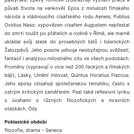
půvab života na venkově) Epos z minulosti římského
národa a vládnoucího císařského rodu Aeneis; Publius
Ovidius Naso: vypovězen císařem Augustem nepřestal
do smrti toužit po přátelích a rodině v Římě, ale marně
ukládal svůj stesk do prosebných listů i básnických
Žalozpěvů. Jeho poezie udivuje neobyčejnou svěžestí,
fantazií i analýzou milostného citu ve všech podobách.
Proměny (vypravují o více než 200 řeckých a římských
bájí), Lásky, Umění milovat; Quintus Horatius Flaccus:
Jeho eposy obsahují společenskou tematiku, často s
ostrým kritickým zaměřením. Psal také reflexivní lyriku
s úvahami o různých filozofických a mravních
otázkách. Ódy
Poklasické období
filozofie, drama – Seneca