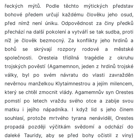
řeckých mýtů. Podle těchto mýtických představ
bohové předem určují každému člověku jeho osud,
před nímž není úniku. Odpovědnost za činy předků
přechází na další pokolení a vytváří se tak sudba, proti
níž je člověk bezmocný. Za konflikty jeho hrdinů a
bohů se skrývají rozpory rodové a městské
společnosti. Oresteia třídílná tragédie z okruhu
trojských pověstí (Agamemnon, jeden z hrdinů trojské
války, byl po svém návratu do vlasti zavražděn
nevěrnou manželkou Klytaimnestrou a jejím milencem,
který se chtěl zmocnit vlády. Agamemnův syn Orestes
pomstí po letech vraždu svého otce a zabije svou
matku i jejího nápadníka. I když lid s jeho činem
souhlasí, protože mrtvého tyrana nenáviděl, Orestes
propadá později výčitkám svědomí a odchází do
daleké Tauridy, aby se před bohy očistil z viny)