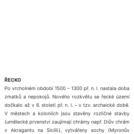
ŘECKO
Po vrcholném období 1500 – 1300 př. n. l. nastala doba
zmatků a nepokojů. Nového rozkvětu se řecké území
dočkalo až v 6. století př. n. l. – v tzv. archaické době.
V městech a koloniích jsou stavěny rozličné stavby
(umělecké prvenství zaujímají chrámy např. Diův chrám
v Akragantu na Sicílii), vytvářeny sochy (Myronův