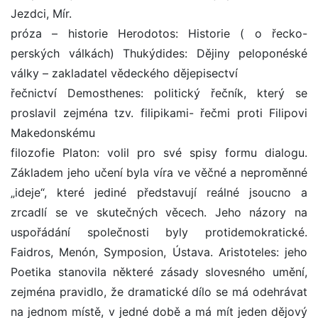
Jezdci, Mír.
próza – historie Herodotos: Historie ( o řecko-
perských válkách) Thukýdides: Dějiny peloponéské
války – zakladatel vědeckého dějepisectví
řečnictví Demosthenes: politický řečník, který se
proslavil zejména tzv. filipikami- řečmi proti Filipovi
Makedonskému
filozofie Platon: volil pro své spisy formu dialogu.
Základem jeho učení byla víra ve věčné a neproměnné
„ideje“, které jediné představují reálné jsoucno a
zrcadlí se ve skutečných věcech. Jeho názory na
uspořádání společnosti byly protidemokratické.
Faidros, Menón, Symposion, Ústava. Aristoteles: jeho
Poetika stanovila některé zásady slovesného umění,
zejména pravidlo, že dramatické dílo se má odehrávat
na jednom místě, v jedné době a má mít jeden dějový