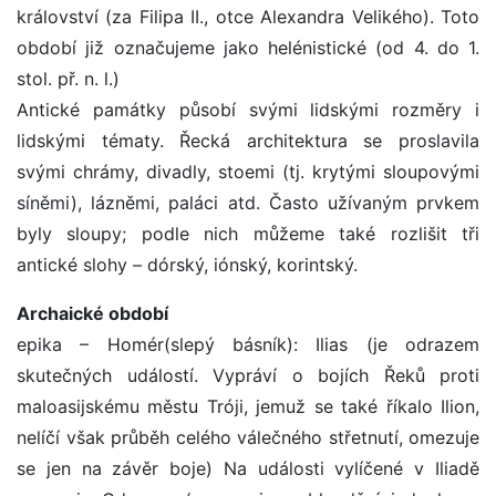
království (za Filipa II., otce Alexandra Velikého). Toto
období již označujeme jako helénistické (od 4. do 1.
stol. př. n. l.)
Antické památky působí svými lidskými rozměry i
lidskými tématy. Řecká architektura se proslavila
svými chrámy, divadly, stoemi (tj. krytými sloupovými
síněmi), lázněmi, paláci atd. Často užívaným prvkem
byly sloupy; podle nich můžeme také rozlišit tři
antické slohy – dórský, iónský, korintský.
Archaické období
epika – Homér(slepý básník): Ilias (je odrazem
skutečných událostí. Vypráví o bojích Řeků proti
maloasijskému městu Tróji, jemuž se také říkalo Ilion,
nelíčí však průběh celého válečného střetnutí, omezuje
se jen na závěr boje) Na události vylíčené v Iliadě