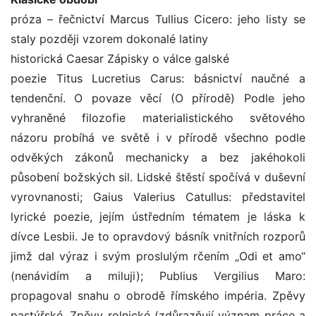
próza – řečnictví Marcus Tullius Cicero: jeho listy se
staly později vzorem dokonalé latiny
historická Caesar Zápisky o válce galské
poezie Titus Lucretius Carus: básnictví naučné a
tendenční. O povaze věcí (O přírodě) Podle jeho
vyhraněné filozofie materialistického světového
názoru probíhá ve světě i v přírodě všechno podle
odvěkých zákonů mechanicky a bez jakéhokoli
působení božských sil. Lidské štěstí spočívá v duševní
vyrovnanosti; Gaius Valerius Catullus: představitel
lyrické poezie, jejím ústředním tématem je láska k
dívce Lesbii. Je to opravdový básník vnitřních rozporů
jimž dal výraz i svým proslulým rčením „Odi et amo“
(nenávidím a miluji); Publius Vergilius Maro:
propagoval snahu o obrodě římského impéria. Zpěvy
pastýřské, Zpěvy rolnické (zdůrazňují význam práce a