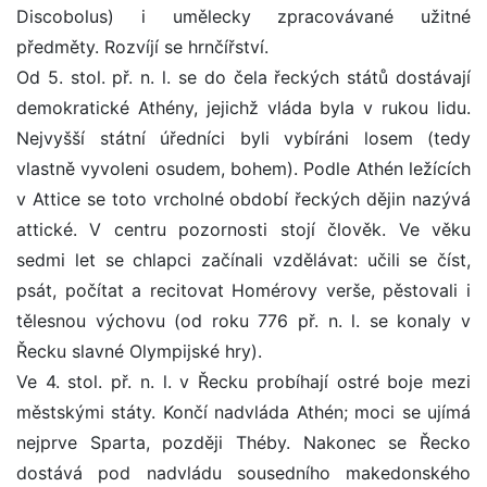
Discobolus) i umělecky zpracovávané užitné
předměty. Rozvíjí se hrnčířství.
Od 5. stol. př. n. l. se do čela řeckých států dostávají
demokratické Athény, jejichž vláda byla v rukou lidu.
Nejvyšší státní úředníci byli vybíráni losem (tedy
vlastně vyvoleni osudem, bohem). Podle Athén ležících
v Attice se toto vrcholné období řeckých dějin nazývá
attické. V centru pozornosti stojí člověk. Ve věku
sedmi let se chlapci začínali vzdělávat: učili se číst,
psát, počítat a recitovat Homérovy verše, pěstovali i
tělesnou výchovu (od roku 776 př. n. l. se konaly v
Řecku slavné Olympijské hry).
Ve 4. stol. př. n. l. v Řecku probíhají ostré boje mezi
městskými státy. Končí nadvláda Athén; moci se ujímá
nejprve Sparta, později Théby. Nakonec se Řecko
dostává pod nadvládu sousedního makedonského