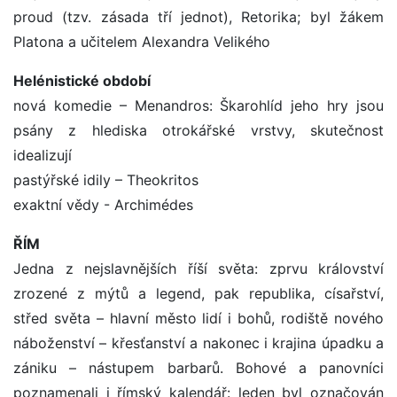
proud (tzv. zásada tří jednot), Retorika; byl žákem
Platona a učitelem Alexandra Velikého
Helénistické období
nová komedie – Menandros: Škarohlíd jeho hry jsou
psány z hlediska otrokářské vrstvy, skutečnost
idealizují
pastýřské idily – Theokritos
exaktní vědy - Archimédes
ŘÍM
Jedna z nejslavnějších říší světa: zprvu království
zrozené z mýtů a legend, pak republika, císařství,
střed světa – hlavní město lidí i bohů, rodiště nového
náboženství – křesťanství a nakonec i krajina úpadku a
zániku – nástupem barbarů. Bohové a panovníci
poznamenali i římský kalendář: leden byl označován