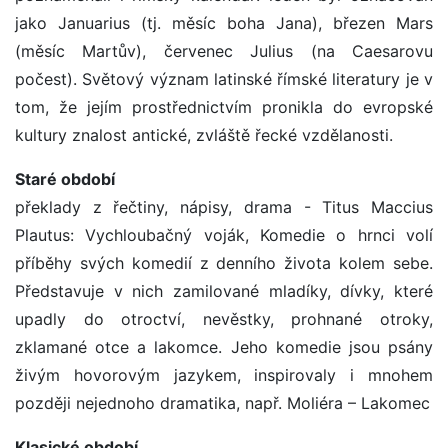
jako Januarius (tj. měsíc boha Jana), březen Mars
(měsíc Martův), červenec Julius (na Caesarovu
počest). Světový význam latinské římské literatury je v
tom, že jejím prostřednictvím pronikla do evropské
kultury znalost antické, zvláště řecké vzdělanosti.
Staré období
překlady z řečtiny, nápisy, drama - Titus Maccius
Plautus: Vychloubačný voják, Komedie o hrnci volí
příběhy svých komedií z denního života kolem sebe.
Představuje v nich zamilované mladíky, dívky, které
upadly do otroctví, nevěstky, prohnané otroky,
zklamané otce a lakomce. Jeho komedie jsou psány
živým hovorovým jazykem, inspirovaly i mnohem
později nejednoho dramatika, např. Moliéra – Lakomec
Klasické období