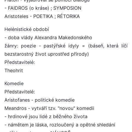
- FAIDROS (o kráse) ; SYMPOSION
Aristoteles - POETIKA ; RÉTORIKA
Helénistické období
- doba vlády Alexandra Makedonského
žánry: poezie - pastýřské idyly = (báseň, která líčí
bezstarostný život uprostřed přírody)
Představitelé:
Theohrit
Komedie
Představitelé:
Aristofanes - politické komedie
Meandros - vytváří tzv. "novou" komedii
- hrdinové jsou lidé z běžného života
- námětem je láska, rozloučený a opětné shledání