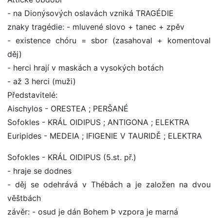
- na Dionýsových oslavách vzniká TRAGÉDIE
znaky tragédie: - mluvené slovo + tanec + zpěv
- existence chóru = sbor (zasahoval + komentoval
děj)
- herci hrají v maskách a vysokých botách
- až 3 herci (muži)
Představitelé:
Aischylos - ORESTEA ; PERŠANÉ
Sofokles - KRÁL OIDIPUS ; ANTIGONA ; ELEKTRA
Euripides - MEDEIA ; IFIGENIE V TAURIDĚ ; ELEKTRA
Sofokles - KRÁL OIDIPUS (5.st. př.)
- hraje se dodnes
- děj se odehrává v Thébách a je založen na dvou
věštbách
závěr: - osud je dán Bohem Þ vzpora je marná