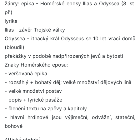
žánry: epika - Homérské eposy Ilias a Odyssea (8. st.
př.)
lyrika
Ilias - závěr Trojské války
Odyssea - ithacký král Odysseus se 10 let vrací domů
(bloudil)
překážky v podobě nadpřirozených jevů a bytostí
Znaky Homérského eposu:
- veršovaná epika
- rozsáhlý + bohatý děj; velké množství dějových linií
- velké množství postav
- popis + lyrické pasáže
- členění textu na zpěvy a kapitoly
- hlavní hrdinové jsou výjimeční, odvážní, stateční,
bohové
Attické období