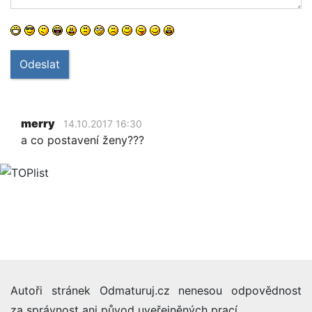
Odeslat
merry
14.10.2017 16:30
a co postavení ženy???
Autoři stránek Odmaturuj.cz nenesou odpovědnost
za správnost ani původ uveřejněných prací.