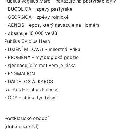
Publius Vegilius Maro - navazuje na pastýřské idyly
- BUCOLICA - zpěvy pastýřské
- GEORGICA - zpěvy rolnické
- AENEIS - epos, který navazuje na Homéra
- obsahuje 10 000 veršů
Publius Ovidius Naso
- UMĚNÍ MILOVAT - milostná lyrika
- PROMĚNY - mytologická poezie
- sjednocujícím motivem je láska
- PYGMALION
- DAIDALOS A IKAROS
Quintus Horatius Flaceus
- ÓDY - sbírka lyr. básní.
Postklasické období
(doba císařství)