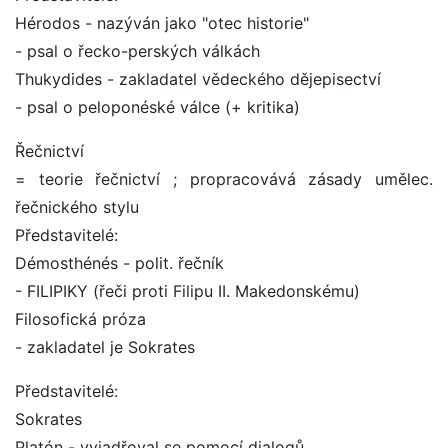
Hérodos - nazýván jako "otec historie"
- psal o řecko-perských válkách
Thukydides - zakladatel vědeckého dějepisectví
- psal o peloponéské válce (+ kritika)
Řečnictví
= teorie řečnictví ; propracovává zásady umělec.
řečnického stylu
Představitelé:
Démosthénés - polit. řečník
- FILIPIKY (řeči proti Filipu II. Makedonskému)
Filosofická próza
- zakladatel je Sokrates
Představitelé:
Sokrates
Platón - vyjadřoval se pomocí dialogů