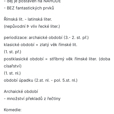
- děj je postaven na NÁHODĚ
- BEZ fantastických prvků
Římská lit. - latinská liter.
(nepůvodní Þ vliv řecké liter.)
periodizace: archaické období (3.- 2. st. př.)
klasické období = zlatý věk římské lit.
(1. st. př.)
postklasické období = stříbrný věk římské liter. (doba
císařství)
(1. st. nl.)
období úpadku (2.st. nl. - pol. 5.st. nl.)
Archaické období
- množství překladů z řečtiny
Komedie: