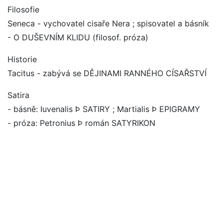
Filosofie
Seneca - vychovatel cisaře Nera ; spisovatel a básník
- O DUŠEVNÍM KLIDU (filosof. próza)
Historie
Tacitus - zabývá se DĚJINAMI RANNÉHO CÍSAŘSTVÍ
Satira
- básně: Iuvenalis Þ SATIRY ; Martialis Þ EPIGRAMY
- próza: Petronius Þ román SATYRIKON