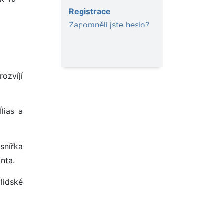
Registrace
Zapomněli jste heslo?
rozvíjí
lias a
ásnířka
ónta.
lidské