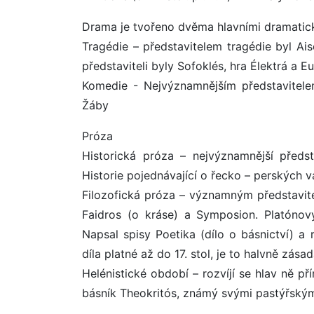
Drama je tvořeno dvěma hlavními dramatick
Tragédie – představitelem tragédie byl Ai
představiteli byly Sofoklés, hra Élektrá a E
Komedie - Nejvýznamnějším představitelem
Žáby
Próza
Historická próza – nejvýznamnější předst
Historie pojednávající o řecko – perských v
Filozofická próza – významným představitel
Faidros (o kráse) a Symposion. Platónov
Napsal spisy Poetika (dílo o básnictví) a 
díla platné až do 17. stol, je to halvně zás
Helénistické období – rozvíjí se hlav ně p
básník Theokritós, známý svými pastýřským