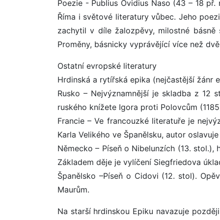
Poezie - Publius Ovidius Naso (43 – 18 př. 
Říma i světové literatury vůbec. Jeho poez
zachytil v díle žalozpěvy, milostné básně
Proměny, básnicky vyprávějící více než dvě 
Ostatní evropské literatury
Hrdinská a rytířská epika (nejčastější žánr 
Rusko – Nejvýznamnější je skladba z 12 st
ruského knížete Igora proti Polovcům (1185
Francie – Ve francouzké literatuře je nejvý
Karla Velikého ve Španělsku, autor oslavuje 
Německo – Píseň o Nibelunzích (13. stol.), 
Základem děje je vylíčení Siegfriedova úkl
Španělsko –Píseň o Cidovi (12. stol). Opě
Maurům.
Na starší hrdinskou Epiku navazuje později