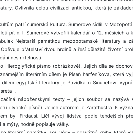
atury. Ovlivnila celou civilizaci antickou, která je základ
kultům patří sumerská kultura. Sumerové sídlili v Mezopotám
ciletí př. n. l. Sumerové vytvořili kalendář o 12. měsících a 
tabulek Nejstarší památkou mezopotamské literatury a z
pěvuje přátelství dvou hrdinů a řeší důležité životní pro
dání nesmrtelnosti.
no Hieroglyfické písmo (obrázkové). Jejich díla se dochov
námějším literárním dílem je Píseň harfeníkova, která vyj
dílem egyptské literatury je Povídka o Sinuhetovi, vyprá
reta I.
í začíná náboženskými texty – jejich soubor se nazývá 
eru i lyrické písně). Jejich autorem je Zarathustra. K výz
rem byl Firdausí. Líčí vývoj lidstva podle tehdejších pře
i a mýty, hodně popisuje války.
cké literární památky jsou védy – posvátné knihy, které vy