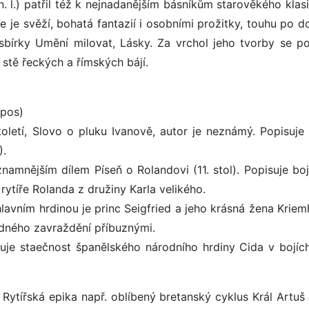
n. l.) patřil též k nejnadanějším básníkům starověkého kla
ie je svěží, bohatá fantazií i osobními prožitky, touhu po 
 sbírky Umění milovat, Lásky. Za vrchol jeho tvorby se po
stě řeckých a římských bájí.
epos)
oletí, Slovo o pluku Ivanově, autor je neznámý. Popisuje 
).
znamnějším dílem Píseň o Rolandovi (11. stol). Popisuje bo
rytíře Rolanda z družiny Karla velikého.
hlavním hrdinou je princ Seigfried a jeho krásná žena Kriem
adného zavraždění příbuznými.
vuje staečnost španělského národního hrdiny Cida v bojích
 Rytířská epika např. oblíbený bretanský cyklus Král Artuš 