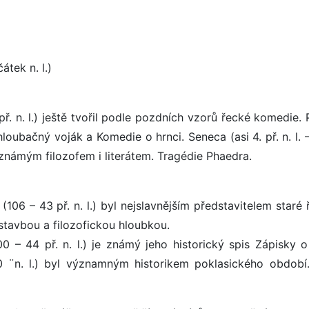
čátek n. l.)
. n. l.) ještě tvořil podle pozdních vzorů řecké komedie. 
oubačný voják a Komedie o hrnci. Seneca (asi 4. př. n. l. –
l známým filozofem i literátem. Tragédie Phaedra.
 (106 – 43 př. n. l.) byl nejslavnějším představitelem staré
 stavbou a filozofickou hloubkou.
0 – 44 př. n. l.) je známý jeho historický spis Zápisky o
20 ¨n. l.) byl významným historikem poklasického období