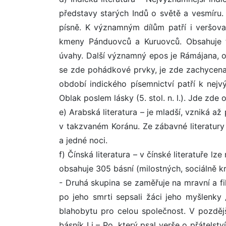
představy starých Indů o světě a vesmíru. 
písně. K významným dílům patří i veršov
kmeny Pánduovců a Kuruovců. Obsahuje ta
úvahy. Další významný epos je Rámájana, o
se zde pohádkové prvky, je zde zachycena
období indického písemnictví patří k ne
Oblak poslem lásky (5. stol. n. l.). Jde zde 
e) Arabská literatura – je mladší, vzniká až
v takzvaném Koránu. Ze zábavné literatury 
a jedné noci.
f) Čínská literatura – v čínské literatuře lz
obsahuje 305 básní (milostných, sociálně kr
- Druhá skupina se zaměřuje na mravní a filo
po jeho smrti sepsali žáci jeho myšlenky 
blahobytu pro celou společnost. V pozdější
básník Li – Po, který psal verše o přátelství