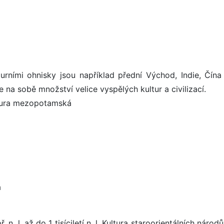
turními ohnisky jsou například přední Východ, Indie, Čína
 na sobě množství velice vyspělých kultur a civilizací.
eratura mezopotamská
a
př. n. l. až do 1 tisíciletí n. l. Kultura staroorientálních národů