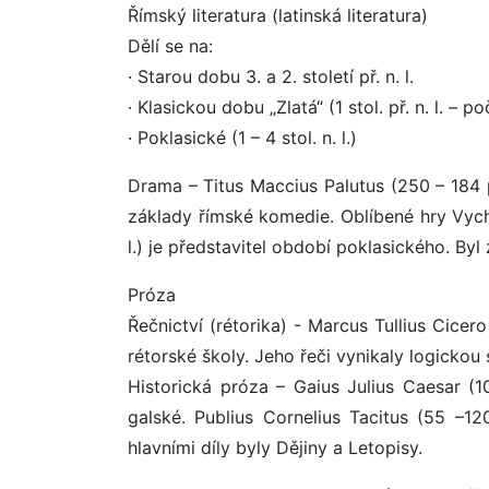
Římský literatura (latinská literatura)
Dělí se na:
· Starou dobu 3. a 2. století př. n. l.
· Klasickou dobu „Zlatá“ (1 stol. př. n. l. – po
· Poklasické (1 – 4 stol. n. l.)
Drama – Titus Maccius Palutus (250 – 184 př
základy římské komedie. Oblíbené hry Vychl
l.) je představitel období poklasického. By
Próza
Řečnictví (rétorika) - Marcus Tullius Cicero
rétorské školy. Jeho řeči vynikaly logickou
Historická próza – Gaius Julius Caesar (10
galské. Publius Cornelius Tacitus (55 –1
hlavními díly byly Dějiny a Letopisy.