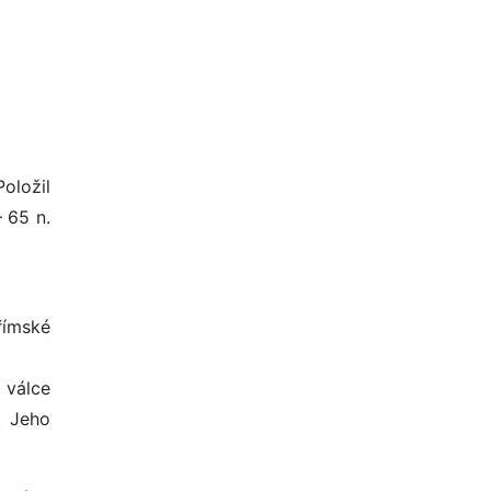
Položil
 65 n.
 římské
 válce
. Jeho