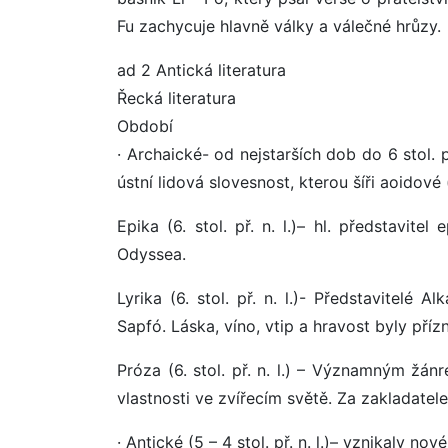
Fu zachycuje hlavně války a válečné hrůzy.
ad 2 Antická literatura
Řecká literatura
Období
· Archaické- od nejstarších dob do 6 stol. př
ústní lidová slovesnost, kterou šíři aoidové 
Epika (6. stol. př. n. l.)– hl. představit
Odyssea.
Lyrika (6. stol. př. n. l.)- Představitelé 
Sapfó. Láska, víno, vtip a hravost byly příz
Próza (6. stol. př. n. l.) – Významným žán
vlastnosti ve zvířecím světě. Za zakladate
· Antické (5 – 4 stol. př. n. l.)– vznikaly nov