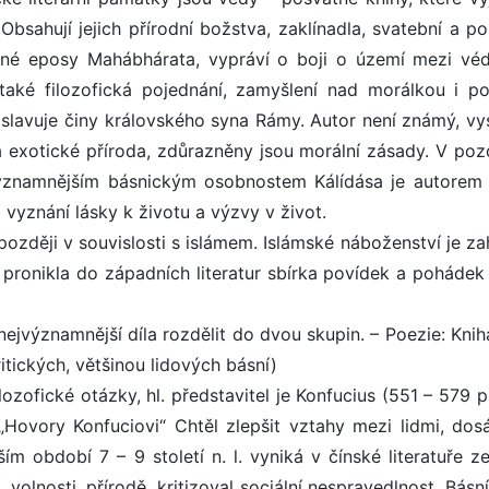
Obsahují jejich přírodní božstva, zaklínadla, svatební a po
ané eposy Mahábhárata, vypráví o boji o území mezi vé
ké filozofická pojednání, zamyšlení nad morálkou i pol
slavuje činy královského syna Rámy. Autor není známý, vys
 exotické příroda, zdůrazněny jsou morální zásady. V poz
jvýznamnějším básnickým osobnostem Kálídása je autorem
o vyznání lásky k životu a výzvy v život.
 později v souvislosti s islámem. Islámské náboženství je z
pronikla do západních literatur sbírka povídek a pohádek 
e nejvýznamnější díla rozdělit do dvou skupin. – Poezie: Knih
itických, většinou lidových básní)
zofické otázky, hl. představitel je Konfucius (551 – 579 př.
„Hovory Konfuciovi“ Chtěl zlepšit vztahy mezi lidmi, dos
m období 7 – 9 století n. l. vyniká v čínské literatuře z
, volnosti, přírodě, kritizoval sociální nespravedlnost. Básn