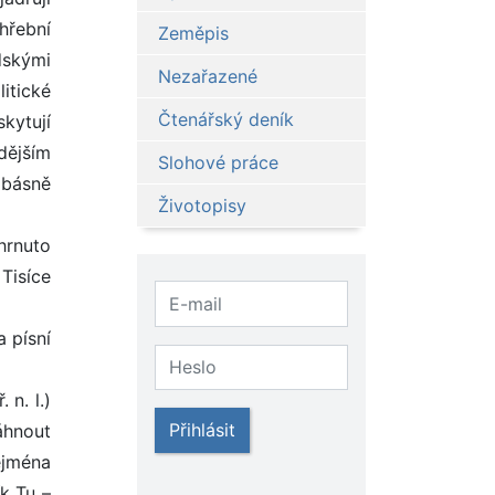
hřební
Zeměpis
dskými
Nezařazené
itické
Čtenářský deník
kytují
dějším
Slohové práce
 básně
Životopisy
ahrnuto
Tisíce
a písní
 n. l.)
Přihlásit
áhnout
ejména
ík Tu –