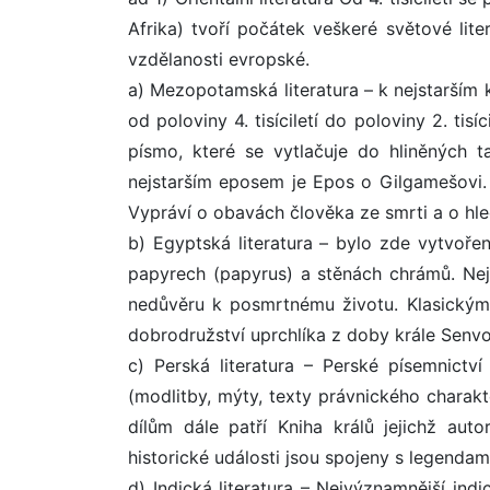
Afrika) tvoří počátek veškeré světové liter
vzdělanosti evropské.
a) Mezopotamská literatura – k nejstarším 
od poloviny 4. tisíciletí do poloviny 2. tisí
písmo, které se vytlačuje do hliněných 
nejstarším eposem je Epos o Gilgamešovi. O
Vypráví o obavách člověka ze smrti a o hle
b) Egyptská literatura – bylo zde vytvoře
papyrech (papyrus) a stěnách chrámů. Nejz
nedůvěru k posmrtnému životu. Klasickým 
dobrodružství uprchlíka z doby krále Senvos
c) Perská literatura – Perské písemnictv
(modlitby, mýty, texty právnického charakt
dílům dále patří Kniha králů jejichž auto
historické události jsou spojeny s legendam
d) Indická literatura – Nejvýznamnější indi