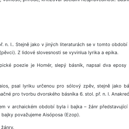
. n. l.. Stejně jako v jiných literaturách se v tomto období 
(pěvci). Z lidové slovesnosti se vyvinlua lyrika a epika.
el epické poezie je Homér, slepý básník, napsal dva eposy Í
Alkaios, psal lyriku určenou pro sólový zpěv, stejně jako b
načné pro tvorbu dvorského básníka 6. stol. př. n. l. Anakre
rem v archaickém období byla i bajka – žánr představující 
le bajky považujeme Aisóposa (Ezop).
é žánry.