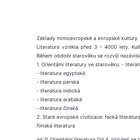
Základy mimoevropské a evropské kultury
Literatura vznikla před 3 – 4000 lety. Kul
Během období starověku se rozvíjí nezávisle
1. Orientální literatury ve starověku: - lit
- literatura egyptská
- literatura perská
- literatura indická
- literatura arabská
- literatura čínská
2. Staré evropské civilizace: řecká literatur
římská literatura
ad 1) Orientální literatura Od 4. tisíciletí se 