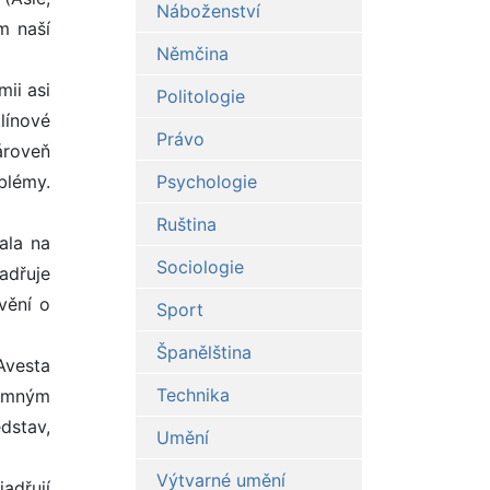
Náboženství
em naší
Němčina
ii asi
Politologie
klínové
Právo
ároveň
blémy.
Psychologie
Ruština
ala na
Sociologie
adřuje
vění o
Sport
Španělština
Avesta
Technika
namným
dstav,
Umění
Výtvarné umění
jadřují