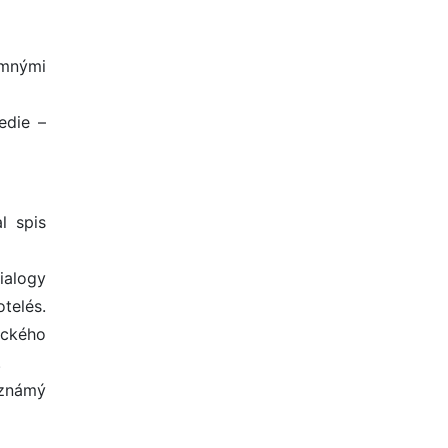
amnými
edie –
l spis
ialogy
telés.
ického
.
 známý