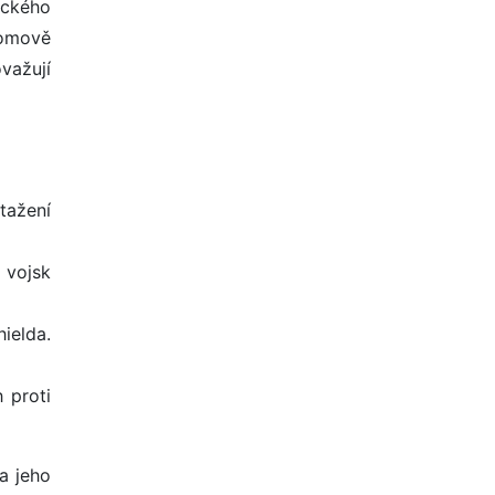
sického
domově
važují
tažení
j vojsk
hielda.
 proti
a jeho