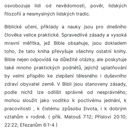
osvobozuje lidi od nevědomosti, pověr, lidských
filozofií a nesmyslných lidských tradic.
Biblické učení, příklady a nauky jsou pro dnešního
člověka velice praktické. Spravedlivé zásady a vysoká
mravní měřítka, jež Bible obsahuje, jsou dokladem
toho, že tato kniha převyšuje všechny ostatní knihy.
Bible nejen odpovídá na důležité otázky, ale poskytuje
také mnoho praktických podnětů, jejichž uplatňování
by velmi přispělo ke zlepšení tělesného i duševního
zdraví obyvatel země. V Bibli jsou stanoveny zásady,
podle nichž lze odlišit správné od nesprávného;
mohou sloužit jako vodítko k poctivému jednání, k
pracovitosti , k čistému způsobu života, i k dobrým
vztahům v rodině. ( přík. Matouš 7:12; Přísloví 20:10;
22:22; Efezanům 6:1-4 )