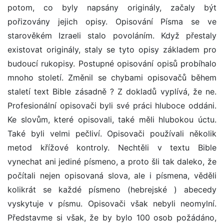
potom, co byly napsány originály, začaly být
pořizovány jejich opisy. Opisování Písma se ve
starověkém Izraeli stalo povoláním. Když přestaly
existovat originály, staly se tyto opisy základem pro
budoucí rukopisy. Postupné opisování opisů probíhalo
mnoho století. Změnil se chybami opisovačů během
staletí text Bible zásadně ? Z dokladů vyplívá, že ne.
Profesionální opisovači byli své práci hluboce oddáni.
Ke slovům, které opisovali, také měli hlubokou úctu.
Také byli velmi pečliví. Opisovači používali několik
metod křížové kontroly. Nechtěli v textu Bible
vynechat ani jediné písmeno, a proto šli tak daleko, že
počítali nejen opisovaná slova, ale i písmena, věděli
kolikrát se každé písmeno (hebrejské ) abecedy
vyskytuje v písmu. Opisovači však nebyli neomylní.
Představme si však, že by bylo 100 osob požádáno,