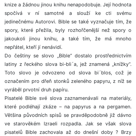
knize a žádnou jinou knihu nenapodobuje. Její hodnota
spočívá v ní samotné a slouží ke cti svému
jedinečnému Autorovi. Bible se také vyznačuje tím, že
spory, které přežila, byly rozhořčenější než spory o
jakoukoli jinou knihu, a také tím, že má mnoho
nepřátel, kteří jí nenávidí.
Do češtiny se slovo „Bible“ dostalo prostřednictvím
latiny z řeckého slova bi-bli´a, jež znamená „knížky“.
Toto slovo je odvozeno od slova bi´blos, což je
označením pro dřeň stonků zeleného papyru, z níž se
vyráběl prvotní druh papíru.
Pisatelé Bible své slova zaznamenávali na materiály,
které podléhají zkáze – na papyrus a na pergamen.
Většina původních spisů se pravděpodobně již dávno
ve starověkém Izraeli rozpadla. Jak se však slova
pisatelů Bible zachovala až do dnešní doby ? Brzy