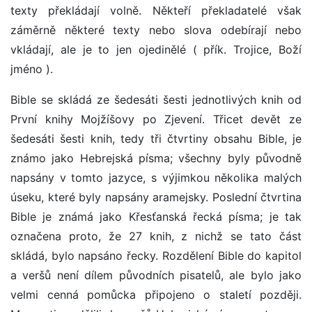
texty překládají volně. Někteří překladatelé však
záměrně některé texty nebo slova odebírají nebo
vkládají, ale je to jen ojedinělé ( přík. Trojice, Boží
jméno ).
Bible se skládá ze šedesáti šesti jednotlivých knih od
První knihy Mojžíšovy po Zjevení. Třicet devět ze
šedesáti šesti knih, tedy tři čtvrtiny obsahu Bible, je
známo jako Hebrejská písma; všechny byly původně
napsány v tomto jazyce, s výjimkou několika malých
úseku, které byly napsány aramejsky. Poslední čtvrtina
Bible je známá jako Křesťanská řecká písma; je tak
označena proto, že 27 knih, z nichž se tato část
skládá, bylo napsáno řecky. Rozdělení Bible do kapitol
a veršů není dílem původních pisatelů, ale bylo jako
velmi cenná pomůcka připojeno o staletí později.