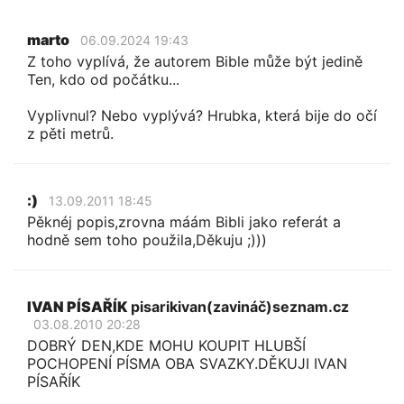
marto
06.09.2024 19:43
Z toho vyplívá, že autorem Bible může být jedině
Ten, kdo od počátku...
Vyplivnul? Nebo vyplývá? Hrubka, která bije do očí
z pěti metrů.
:)
13.09.2011 18:45
Pěknéj popis,zrovna máám Bibli jako referát a
hodně sem toho použila,Děkuju ;)))
IVAN PÍSAŘÍK
pisarikivan(zavináč)seznam.cz
03.08.2010 20:28
DOBRÝ DEN,KDE MOHU KOUPIT HLUBŠÍ
POCHOPENÍ PÍSMA OBA SVAZKY.DĚKUJI IVAN
PÍSAŘÍK