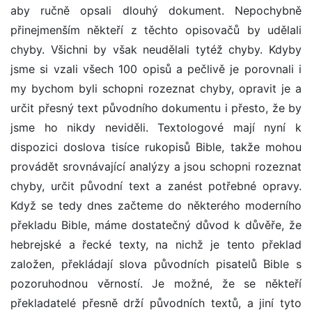
aby ručně opsali dlouhý dokument. Nepochybně
přinejmenším někteří z těchto opisovačů by udělali
chyby. Všichni by však neudělali tytéž chyby. Kdyby
jsme si vzali všech 100 opisů a pečlivě je porovnali i
my bychom byli schopni rozeznat chyby, opravit je a
určit přesný text původního dokumentu i přesto, že by
jsme ho nikdy neviděli. Textologové mají nyní k
dispozici doslova tisíce rukopisů Bible, takže mohou
provádět srovnávající analýzy a jsou schopni rozeznat
chyby, určit původní text a zanést potřebné opravy.
Když se tedy dnes začteme do některého moderního
překladu Bible, máme dostatečný důvod k důvěře, že
hebrejské a řecké texty, na nichž je tento překlad
založen, překládají slova původních pisatelů Bible s
pozoruhodnou věrností. Je možné, že se někteří
překladatelé přesně drží původních textů, a jiní tyto