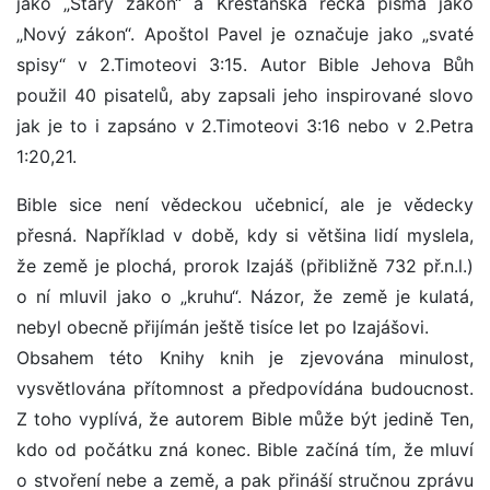
jako „Starý zákon“ a Křesťanská řecká písma jako
„Nový zákon“. Apoštol Pavel je označuje jako „svaté
spisy“ v 2.Timoteovi 3:15. Autor Bible Jehova Bůh
použil 40 pisatelů, aby zapsali jeho inspirované slovo
jak je to i zapsáno v 2.Timoteovi 3:16 nebo v 2.Petra
1:20,21.
Bible sice není vědeckou učebnicí, ale je vědecky
přesná. Například v době, kdy si většina lidí myslela,
že země je plochá, prorok Izajáš (přibližně 732 př.n.l.)
o ní mluvil jako o „kruhu“. Názor, že země je kulatá,
nebyl obecně přijímán ještě tisíce let po Izajášovi.
Obsahem této Knihy knih je zjevována minulost,
vysvětlována přítomnost a předpovídána budoucnost.
Z toho vyplívá, že autorem Bible může být jedině Ten,
kdo od počátku zná konec. Bible začíná tím, že mluví
o stvoření nebe a země, a pak přináší stručnou zprávu