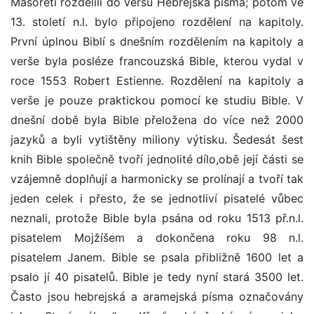
Masoreti rozdělili do veršů Hebrejská písma; potom ve
13. století n.l. bylo připojeno rozdělení na kapitoly.
První úplnou Biblí s dnešním rozdělením na kapitoly a
verše byla posléze francouzská Bible, kterou vydal v
roce 1553 Robert Estienne. Rozdělení na kapitoly a
verše je pouze praktickou pomocí ke studiu Bible. V
dnešní době byla Bible přeložena do více než 2000
jazyků a byli vytištěny miliony výtisku. Šedesát šest
knih Bible společně tvoří jednolité dílo,obě její části se
vzájemně doplňují a harmonicky se prolínají a tvoří tak
jeden celek i přesto, že se jednotliví pisatelé vůbec
neznali, protože Bible byla psána od roku 1513 př.n.l.
pisatelem Mojžíšem a dokončena roku 98 n.l.
pisatelem Janem. Bible se psala přibližně 1600 let a
psalo jí 40 pisatelů. Bible je tedy nyní stará 3500 let.
Často jsou hebrejská a aramejská písma označovány