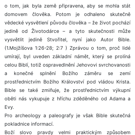
o tom, jak byla země připravena, aby se mohla stát
domovem člověka. Potom je odhaleno skutečně
vědecké vysvětlení původu člověka – že život pochází
jedině od Životodárce – a tyto skutečnosti může
vysvětlit jedině Stvořitel, nyní jako Autor Bible.
(1.Mojžíšova 1:26-28; 2:7 ) Zprávou o tom, proč lidé
umírají, byl uveden základní námět, který se prolíná
celou Biblí, totiž ospravedlnění Jehovovi svrchovanosti
a konečné splnění Božího záměru se zemí
prostřednictvím Božího Království pod vládou Krista.
Bible se také zmiňuje, že prostřednictvím výkupní
oběti nás vykupuje z hříchu zděděného od Adama a
Evy.
Pro archeology a paleografy je však Bible skutečná
pokladnice informací.
Boží slovo pravdy velmi praktickým způsobem