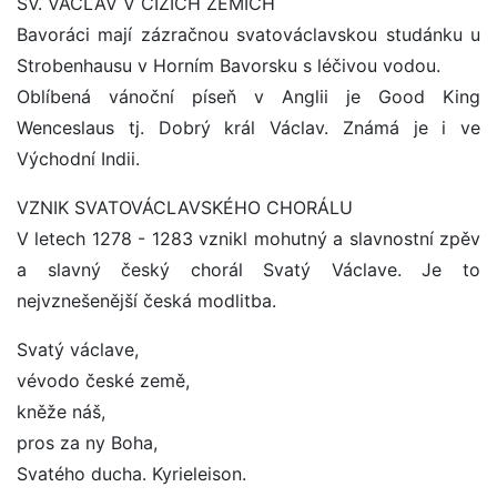
SV. VÁCLAV V CIZÍCH ZEMÍCH
Bavoráci mají zázračnou svatováclavskou studánku u
Strobenhausu v Horním Bavorsku s léčivou vodou.
Oblíbená vánoční píseň v Anglii je Good King
Wenceslaus tj. Dobrý král Václav. Známá je i ve
Východní Indii.
VZNIK SVATOVÁCLAVSKÉHO CHORÁLU
V letech 1278 - 1283 vznikl mohutný a slavnostní zpěv
a slavný český chorál Svatý Václave. Je to
nejvznešenější česká modlitba.
Svatý václave,
vévodo české země,
kněže náš,
pros za ny Boha,
Svatého ducha. Kyrieleison.