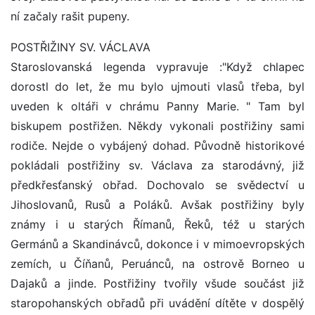
ní začaly rašit pupeny.
POSTŘIŽINY SV. VÁCLAVA
Staroslovanská legenda vypravuje :"Když chlapec
dorostl do let, že mu bylo ujmouti vlasů třeba, byl
uveden k oltáři v chrámu Panny Marie. " Tam byl
biskupem postřižen. Někdy vykonali postřižiny sami
rodiče. Nejde o vybájený dohad. Původně historikové
pokládali postřižiny sv. Václava za starodávný, již
předkřesťanský obřad. Dochovalo se svědectví u
Jihoslovanů, Rusů a Poláků. Avšak postřižiny byly
známy i u starých Římanů, Řeků, též u starých
Germánů a Skandinávců, dokonce i v mimoevropských
zemích, u Číňanů, Peruánců, na ostrově Borneo u
Dajaků a jinde. Postřižiny tvořily všude součást již
staropohanských obřadů při uvádění dítěte v dospělý