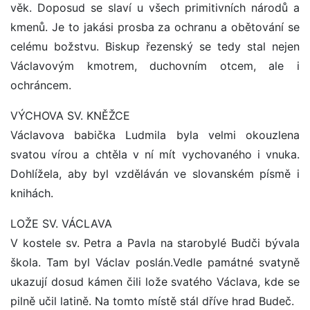
věk. Doposud se slaví u všech primitivních národů a
kmenů. Je to jakási prosba za ochranu a obětování se
celému božstvu. Biskup řezenský se tedy stal nejen
Václavovým kmotrem, duchovním otcem, ale i
ochráncem.
VÝCHOVA SV. KNĚŽCE
Václavova babička Ludmila byla velmi okouzlena
svatou vírou a chtěla v ní mít vychovaného i vnuka.
Dohlížela, aby byl vzděláván ve slovanském písmě i
knihách.
LOŽE SV. VÁCLAVA
V kostele sv. Petra a Pavla na starobylé Budči bývala
škola. Tam byl Václav poslán.Vedle památné svatyně
ukazují dosud kámen čili lože svatého Václava, kde se
pilně učil latině. Na tomto místě stál dříve hrad Budeč.