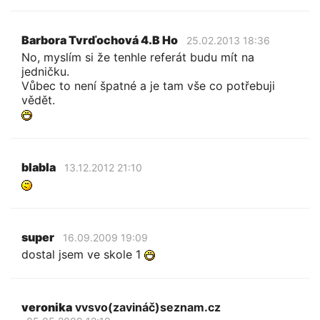
Barbora Tvrďochová 4.B Ho
25.02.2013 18:36
No, myslím si že tenhle referát budu mít na
jedničku.
Vůbec to není špatné a je tam vše co potřebuji
vědět.
blabla
13.12.2012 21:10
super
16.09.2009 19:09
dostal jsem ve skole 1
veronika
vvsvo(zavináč)seznam.cz