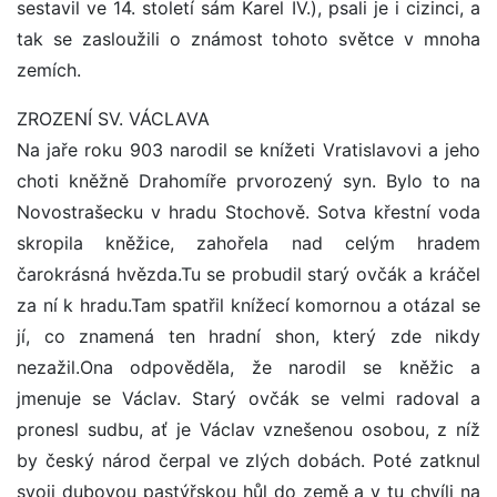
sestavil ve 14. století sám Karel IV.), psali je i cizinci, a
tak se zasloužili o známost tohoto světce v mnoha
zemích.
ZROZENÍ SV. VÁCLAVA
Na jaře roku 903 narodil se knížeti Vratislavovi a jeho
choti kněžně Drahomíře prvorozený syn. Bylo to na
Novostrašecku v hradu Stochově. Sotva křestní voda
skropila kněžice, zahořela nad celým hradem
čarokrásná hvězda.Tu se probudil starý ovčák a kráčel
za ní k hradu.Tam spatřil knížecí komornou a otázal se
jí, co znamená ten hradní shon, který zde nikdy
nezažil.Ona odpověděla, že narodil se kněžic a
jmenuje se Václav. Starý ovčák se velmi radoval a
pronesl sudbu, ať je Václav vznešenou osobou, z níž
by český národ čerpal ve zlých dobách. Poté zatknul
svoji dubovou pastýřskou hůl do země a v tu chvíli na