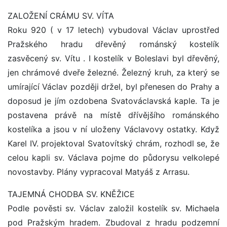
ZALOŽENÍ CRÁMU SV. VÍTA
Roku 920 ( v 17 letech) vybudoval Václav uprostřed
Pražského hradu dřevěný románský kostelík
zasvěcený sv. Vítu . I kostelík v Boleslavi byl dřevěný,
jen chrámové dveře železné. Železný kruh, za který se
umírající Václav později držel, byl přenesen do Prahy a
doposud je jím ozdobena Svatováclavská kaple. Ta je
postavena právě na místě dřívějšího románského
kostelíka a jsou v ní uloženy Václavovy ostatky. Když
Karel IV. projektoval Svatovítský chrám, rozhodl se, že
celou kapli sv. Václava pojme do půdorysu velkolepé
novostavby. Plány vypracoval Matyáš z Arrasu.
TAJEMNÁ CHODBA SV. KNĚŽICE
Podle pověsti sv. Václav založil kostelík sv. Michaela
pod Pražským hradem. Zbudoval z hradu podzemní