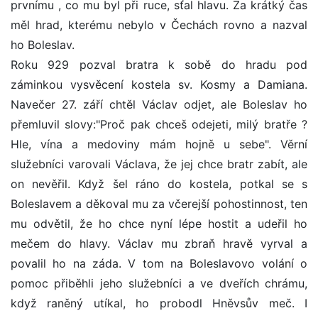
prvnímu , co mu byl při ruce, sťal hlavu. Za krátký čas
měl hrad, kterému nebylo v Čechách rovno a nazval
ho Boleslav.
Roku 929 pozval bratra k sobě do hradu pod
záminkou vysvěcení kostela sv. Kosmy a Damiana.
Navečer 27. září chtěl Václav odjet, ale Boleslav ho
přemluvil slovy:"Proč pak chceš odejeti, milý bratře ?
Hle, vína a medoviny mám hojně u sebe". Věrní
služebníci varovali Václava, že jej chce bratr zabít, ale
on nevěřil. Když šel ráno do kostela, potkal se s
Boleslavem a děkoval mu za včerejší pohostinnost, ten
mu odvětil, že ho chce nyní lépe hostit a udeřil ho
mečem do hlavy. Václav mu zbraň hravě vyrval a
povalil ho na záda. V tom na Boleslavovo volání o
pomoc přiběhli jeho služebníci a ve dveřích chrámu,
když raněný utíkal, ho probodl Hněvsův meč. I