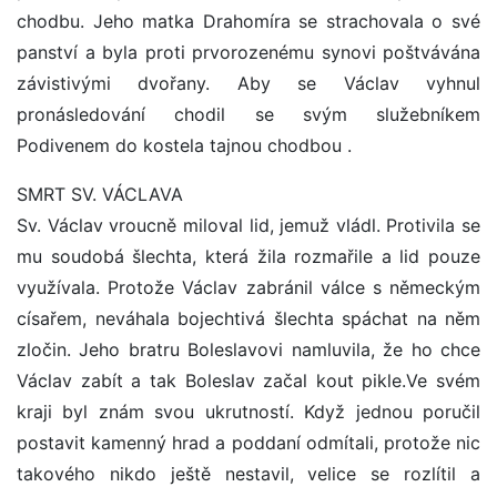
chodbu. Jeho matka Drahomíra se strachovala o své
panství a byla proti prvorozenému synovi poštvávána
závistivými dvořany. Aby se Václav vyhnul
pronásledování chodil se svým služebníkem
Podivenem do kostela tajnou chodbou .
SMRT SV. VÁCLAVA
Sv. Václav vroucně miloval lid, jemuž vládl. Protivila se
mu soudobá šlechta, která žila rozmařile a lid pouze
využívala. Protože Václav zabránil válce s německým
císařem, neváhala bojechtivá šlechta spáchat na něm
zločin. Jeho bratru Boleslavovi namluvila, že ho chce
Václav zabít a tak Boleslav začal kout pikle.Ve svém
kraji byl znám svou ukrutností. Když jednou poručil
postavit kamenný hrad a poddaní odmítali, protože nic
takového nikdo ještě nestavil, velice se rozlítil a