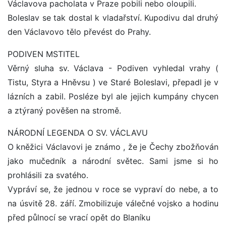
Václavova pacholata v Praze pobili nebo oloupili.
Boleslav se tak dostal k vladařství. Kupodivu dal druhý
den Václavovo tělo převést do Prahy.
PODIVEN MSTITEL
Věrný sluha sv. Václava - Podiven vyhledal vrahy (
Tistu, Styra a Hněvsu ) ve Staré Boleslavi, přepadl je v
lázních a zabil. Posléze byl ale jejich kumpány chycen
a ztýraný pověšen na stromě.
NÁRODNÍ LEGENDA O SV. VÁCLAVU
O kněžici Václavovi je známo , že je Čechy zbožňován
jako mučedník a národní světec. Sami jsme si ho
prohlásili za svatého.
Vypráví se, že jednou v roce se vypraví do nebe, a to
na úsvitě 28. září. Zmobilizuje válečné vojsko a hodinu
před půlnocí se vrací opět do Blaníku