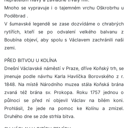
Mnoho se vypravuje i o tajemném vrchu Oškrobrhu u
Poděbrad .
V šumavské legendě se zase dozvídáme o chrabrých
rytířích, kteří se po odvalení velkého balvanu z
Boubína objeví, aby spolu s Václavem zachránili naši
zemi.
PŘED BITVOU U KOLÍNA
Dnešní Václavské náměstí v Praze, dříve Koňský trh, se
jmenuje podle návrhu Karla Havlíčka Borovského z r.
1848. Na místě Národního muzea stála Koňská brána
zvaná též brána sv. Prokopa. Roku 1757 jednou o
půlnoci se před ní objevil Václav na bílém koni.
Prohlásil, že jede na pomoc ke Kolínu a zmizel.
Druhého dne se zde strhla bitva.