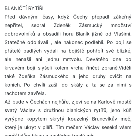
BLANIČTÍ RYTÍŘI
Před dávnými časy, když Čechy přepadl zákeřný
nepřítel, sebral Zdeněk Zásmucký množství
dobrovolníků a obsadili horu Blaník jižně od Vlašimi.
Statečně odolávali , ale nakonec podlehli. Po boji se
přátelé padlých vydali na bojiště pohřbít své blízké,
ale nenašli ani jednu mrtvolu. Devátého dne po
krvavém boji slyšeli kolem vrchu řinčet zbraně.Viděli
také Zdeňka Zásmuckého a jeho druhy cvičit na
koních. Po chvíli zašli do skály a ta se za nimi s
rachotem zavřela.
Až bude v Čechách nejhůře, zjeví se na Karlově mostě
svatý Václav s družinou blanických rytířů, jeho kůň
vyrýpne kopytem skrytý kouzelný Bruncvíkův meč,
který je ukryt v pilíři. Tím mečem Václav seseká všem
nepřátelům hlavy a zavládne trvalý mír.