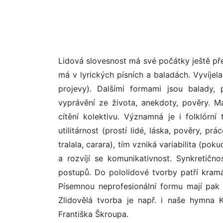
Lidová slovesnost má své počátky ještě pře
má v lyrických písních a baladách. Vyvíjela
projevy). Dalšími formami jsou balady, po
vyprávění ze života, anekdoty, pověry. Má
cítění kolektivu. Významná je i folklórn
utilitárnost (prostí lidé, láska, pověry, pr
tralala, carara), tím vzniká variabilita (po
a rozvíjí se komunikativnost. Synkretičn
postupů. Do pololidové tvorby patří kramář
Písemnou neprofesionální formu mají pak i
Zlidovělá tvorba je např. i naše hymna
Františka Škroupa.