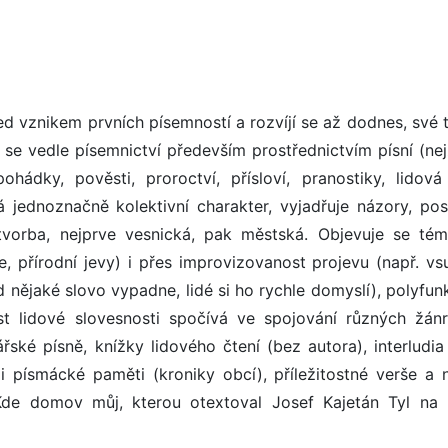
d vznikem prvních písemností a rozvíjí se až dodnes, své t
 se vedle písemnictví především prostřednictvím písní (nej
hádky, pověsti, proroctví, přísloví, pranostiky, lidová 
 jednoznačně kolektivní charakter, vyjadřuje názory, pos
í tvorba, nejprve vesnická, pak městská. Objevuje se tém
áce, přírodní jevy) i přes improvizovanost projevu (např. v
kud nějaké slovo vypadne, lidé si ho rychle domyslí), polyfu
ost lidové slovesnosti spočívá ve spojování různých žán
ské písně, knížky lidového čtení (bez autora), interludia
 písmácké paměti (kroniky obcí), příležitostné verše a n
 Kde domov můj, kterou otextoval Josef Kajetán Tyl na