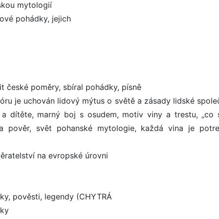
skou mytologií
vé pohádky, jejich
čit české poměry, sbíral pohádky, písně
lóru je uchován lidový mýtus o světě a zásady lidské společ
 a dítěte, marný boj s osudem, motiv viny a trestu, „co 
a pověr, svět pohanské mytologie, každá vina je potre
atelství na evropské úrovni
y, pověsti, legendy (CHYTRÁ
tky