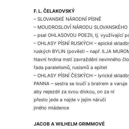
F. L. ČELAKOVSKÝ
– SLOVANSKÉ NÁRODNÍ PÍSNĚ
– MOUDROSLOVÍ NÁRODU SLOVANSKÉHO 
– psal OHLASOVOU POEZII, tj. využívající po
– OHLASY PÍSNÍ RUSKÝCH – epické skladby,
ruských BYLIN (pověsti – např. ILJA MURO
hlavní hrdina mstí zavraždění nevinného čl
řada paralelismů, rusismů a epitet
– OHLASY PÍSNÍ ČESKÝCH – lyrické skladb
PANNA – sestra se loučí s bratrem a varuje
aby nejezdil za svou dívkou, on za ní
přesto jede a najde v jejím náručí
jiného mládence
JACOB A WILHELM GRIMMOVÉ