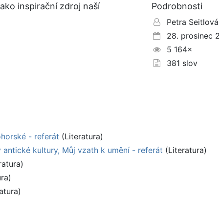
ako inspirační zdroj naší
Podrobnosti
Petra Seitlová
28. prosinec 
5 164×
381 slov
ohorské - referát
(Literatura)
 antické kultury, Můj vzath k umění - referát
(Literatura)
ratura)
ura)
atura)