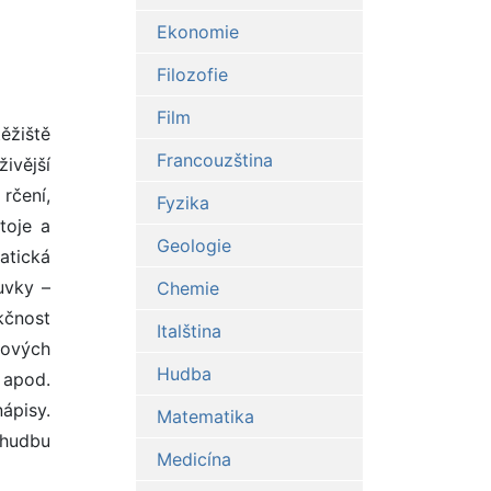
Ekonomie
Filozofie
Film
ěžiště
Francouzština
živější
rčení,
Fyzika
toje a
Geologie
atická
suvky –
Chemie
nkčnost
Italština
rových
Hudba
 apod.
ápisy.
Matematika
 hudbu
Medicína