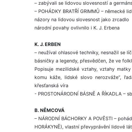
– zabývali se lidovou slovesností a germán
– POHÁDKY BRATŘÍ GRIMMŮ – německé lido
názory na lidovou slovesnost jako zrcadlo
národní povahy ovlivnilo i K. J. Erbena
K. J. ERBEN
– neužíval ohlasové techniky, nesnažil se lí
básničky a legendy, přesvědčen, že ve folk
Popisuje mezilidské vztahy, vztahy matky
komu káže, lidské slovo nerozváže“, řad
křesťanská víra
- PROSTONÁRODNÍ BÁSNĚ A ŘÍKADLA – sběr
B. NĚMCOVÁ
– NÁRODNÍ BÁCHORKY A POVĚSTI – pohádk
HORÁKYNĚ), vlastní převyprávění lidové lá