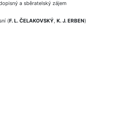
pisný a sběratelský zájem
ní (
F. L. ČELAKOVSKÝ
,
K. J. ERBEN
)