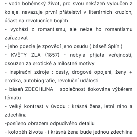
- vede bohémský život, pro svou nekázeň vyloučen z
koleje, navazuje první přátelství v literárních kruzích,
účast na revolučních bojích
- vychází z romantismu, ale nelze ho romantismu
zařazovat
- jeho poezie je zpovědí jeho osudu ( báseň Splín )
- KVĚTY ZLA (1857) - nebyla přijata veřejností,
osouzen za erotické a milostné motivy
- inspirační zdroje : cesty, drogové opojení, ženy +
erotika, autobiografie, revoluční události
- báseň ZDECHLINA - společnost šokována výběrem
tématu
- velký kontrast v úvodu : krásná žena, letní ráno a
zdechlina
-posíleno obrazem odpudivého detailu
- koloběh života - i krásná žena bude jednou zdechlina