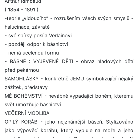
Arthur Rimbaud
( 1854 - 1891 )
-teorie „vidoucího“ - rozrušením všech svých smyslů -
halucinace, závratě
- své sbírky posíla Verlainovi
- později odpor k básnictví
- nemá ucelenou formu
- BÁSNĚ : VYJEVENÉ DĚTI - obraz hladových dětí
před pekárnou
SAMOHLÁSKY - konkrétně JEMU symbolizující nějaký
zážitek, představy
MÉ BOHÉMSTVÍ - nevábně vypadající bohém, kterému
svět umožňuje básnictví
VEČERNÍ MODLIBA
OPILÝ KORÁB - jeho nejznámější báseň. Stylizováno
jako výpověď korábu, který vypluje na moře a jeho