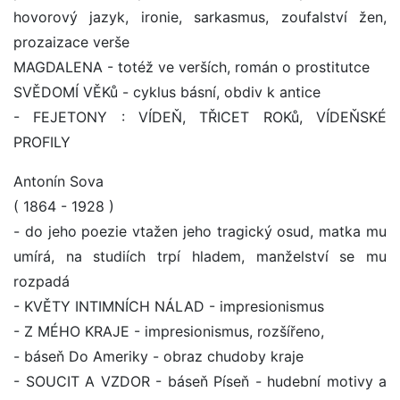
hovorový jazyk, ironie, sarkasmus, zoufalství žen,
prozaizace verše
MAGDALENA - totéž ve verších, román o prostitutce
SVĚDOMÍ VĚKů - cyklus básní, obdiv k antice
- FEJETONY : VÍDEŇ, TŘICET ROKů, VÍDEŇSKÉ
PROFILY
Antonín Sova
( 1864 - 1928 )
- do jeho poezie vtažen jeho tragický osud, matka mu
umírá, na studiích trpí hladem, manželství se mu
rozpadá
- KVĚTY INTIMNÍCH NÁLAD - impresionismus
- Z MÉHO KRAJE - impresionismus, rozšířeno,
- báseň Do Ameriky - obraz chudoby kraje
- SOUCIT A VZDOR - báseň Píseň - hudební motivy a