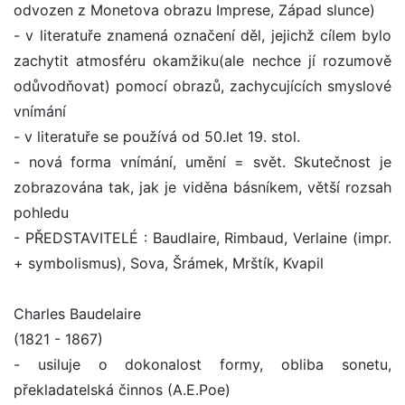
odvozen z Monetova obrazu Imprese, Západ slunce)
- v literatuře znamená označení děl, jejichž cílem bylo
zachytit atmosféru okamžiku(ale nechce jí rozumově
odůvodňovat) pomocí obrazů, zachycujících smyslové
vnímání
- v literatuře se používá od 50.let 19. stol.
- nová forma vnímání, umění = svět. Skutečnost je
zobrazována tak, jak je viděna básníkem, větší rozsah
pohledu
- PŘEDSTAVITELÉ : Baudlaire, Rimbaud, Verlaine (impr.
+ symbolismus), Sova, Šrámek, Mrštík, Kvapil
Charles Baudelaire
(1821 - 1867)
- usiluje o dokonalost formy, obliba sonetu,
překladatelská činnos (A.E.Poe)