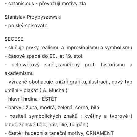
- satanismus - převažují motivy zla
Stanislav Przybyszewski
- polský spisovatel
SECESE
- slučuje prvky realismu a impresionismu a symbolismu
- časově spadá do 90. let 19. stol.
- celosvětový směr,zaměřený proti historismu a
akademismu
- výrazně obohacuje knižní grafiku, ilustraci , nový typ
umění - plakát ( A. Mucha )
- hlavní hrdina : ESTÉT
- barvy : žlutá, modrá, zelená, černá, bílá
- nositeli symbolických znaků : květiny a tvorové (
labuť, ženské tělo, páv, lilie, tulipán )
- časté : hudební a taneční motivy, ORNAMENT