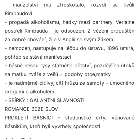
- manželství mu ztroskotalo, rozvdí se kvůli
Rimbaudovi
- propadá alkoholismu, hádky mezi partnery, Verlaine
postřelí Rimbauda - je odsouzen. Z vězení propuštěn
za dobré chování, žije v Anglii se svým žákem
- nemocen, nastupuje na léčbu do ústavu, 1896 umírá,
pohřeb se stává manifestací
- básně nesou rysy šťatného dětství, pozdějších útoků
na matku, tváře z vešů = podoby otce,matky
- je nadměrně citlivý, cítí hrůzu ze samoty - umocněno
drogami a alkoholem
- SBÍRKY : GALANTNÍ SLAVNOSTI
ROMANCE BEZE SLOV
PROKLETÍ BÁSNÍCI - studenstké črty, věnované
básníkům, kteří byli vyvrhely společnosti