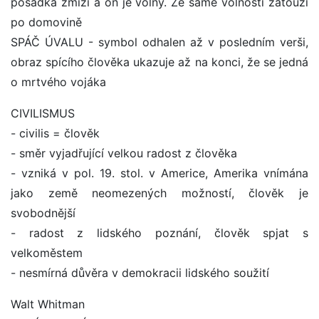
posádka zmizí a on je volný. Ze samé volnosti zatouží
po domovině
SPÁČ ÚVALU - symbol odhalen až v posledním verši,
obraz spícího člověka ukazuje až na konci, že se jedná
o mrtvého vojáka
CIVILISMUS
- civilis = člověk
- směr vyjadřující velkou radost z člověka
- vzniká v pol. 19. stol. v Americe, Amerika vnímána
jako země neomezených možností, člověk je
svobodnější
- radost z lidského poznání, člověk spjat s
velkoměstem
- nesmírná důvěra v demokracii lidského soužití
Walt Whitman