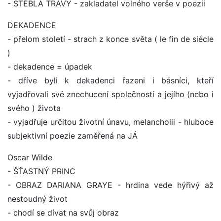
- STÉBLA TRÁVY - zakladatel volného verše v poezii
DEKADENCE
- přelom století - strach z konce světa ( le fin de siécle
)
- dekadence = úpadek
- dříve byli k dekadenci řazeni i básníci, kteří
vyjadřovali své znechucení společností a jejího (nebo i
svého ) života
- vyjadřuje určitou životní únavu, melancholii - hluboce
subjektivní poezie zaměřená na JÁ
Oscar Wilde
- ŠŤASTNÝ PRINC
- OBRAZ DARIANA GRAYE - hrdina vede hýřivý až
nestoudný život
- chodí se dívat na svůj obraz