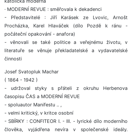
katolická moderna
· MODERNÍ REVUE : směřovala k dekadenci
- Představitelé : Jiří Karásek ze Lvovic, Arnošt
Procházka, Karel Hlaváček (dílo Pozdě k ránu -
počáteční opakování - anafora)
- věnovali se také politice a veřejnému životu, v
literatuře se věnuje překladatelské a vydavatelské
činnosti
Josef Svatopluk Machar
( 1864 - 1942 )
- udržoval styky s přáteli z okruhu Herbenova
časopisu ČAS a MODERNÍ REVUE
- spoluautor Manifestu .. ,
- velmi kritický, v kritce osobní
- SBÍRKY : CONFITEOR I. - III. - lyrické dílo moderního
člověka, vyjádřena nevíra v společenské ideály.