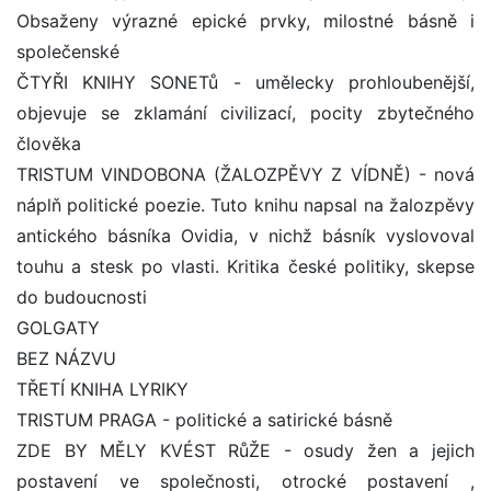
Obsaženy výrazné epické prvky, milostné básně i
společenské
ČTYŘI KNIHY SONETů - umělecky prohloubenější,
objevuje se zklamání civilizací, pocity zbytečného
člověka
TRISTUM VINDOBONA (ŽALOZPĚVY Z VÍDNĚ) - nová
náplň politické poezie. Tuto knihu napsal na žalozpěvy
antického básníka Ovidia, v nichž básník vyslovoval
touhu a stesk po vlasti. Kritika české politiky, skepse
do budoucnosti
GOLGATY
BEZ NÁZVU
TŘETÍ KNIHA LYRIKY
TRISTUM PRAGA - politické a satirické básně
ZDE BY MĚLY KVÉST RůŽE - osudy žen a jejich
postavení ve společnosti, otrocké postavení ,