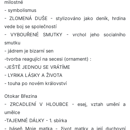
milostné
- symbolismus
- ZLOMENÁ DUŠE - stylizováno jako deník, hrdina
vede boj se společností
- VYBOUŘENÉ SMUTKY - vrchol jeho socialního
smutku
- jádrem je bizarní sen
-tvorba reagující na secesi (ornament) :
-JEŠTĚ JEDNOU SE VRÁTÍME
- LYRIKA LÁSKY A ŽIVOTA
- touha po novém království
Otokar Březina
- ZRCADLENÍ V HLOUBCE - esej, vztah umění a
umělce
-TAJEMNÉ DÁLKY - 1. sbírka
- báseň Moje matka - život matky a její duchovní