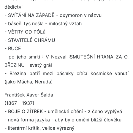
dědictví
- SVÍTÁNÍ NA ZÁPADĚ - oxymoron v názvu
- báseň Tys nešla - milostný vztah
- VĚTRY OD PÓLů
- STAVITELÉ CHRÁMU
- RUCE
- po jeho smrti : V Nezval :SMUTEČNÍ HRANA ZA O.
BŘEZINU - svatý grál
- Březina patří mezi básníky cítící kosmické vanutí
(jako Mácha, Neruda)
František Xaver Šalda
(1867 - 1937)
- BOJE O ZÍTŘEK - umělecké cítění - z čeho vyplývá
- nová forma jazyka - aby bylo umění bližší člověku
- literárrní kritik, velice výrazný