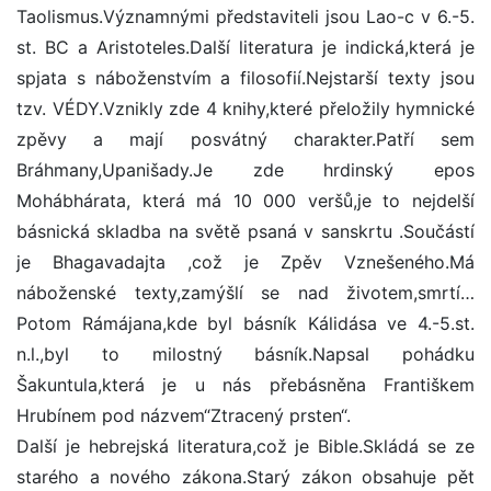
Taolismus.Významnými představiteli jsou Lao-c v 6.-5.
st. BC a Aristoteles.Další literatura je indická,která je
spjata s náboženstvím a filosofií.Nejstarší texty jsou
tzv. VÉDY.Vznikly zde 4 knihy,které přeložily hymnické
zpěvy a mají posvátný charakter.Patří sem
Bráhmany,Upanišady.Je zde hrdinský epos
Mohábhárata, která má 10 000 veršů,je to nejdelší
básnická skladba na světě psaná v sanskrtu .Součástí
je Bhagavadajta ,což je Zpěv Vznešeného.Má
náboženské texty,zamýšlí se nad životem,smrtí…
Potom Rámájana,kde byl básník Kálidása ve 4.-5.st.
n.l.,byl to milostný básník.Napsal pohádku
Šakuntula,která je u nás přebásněna Františkem
Hrubínem pod názvem“Ztracený prsten“.
Další je hebrejská literatura,což je Bible.Skládá se ze
starého a nového zákona.Starý zákon obsahuje pět