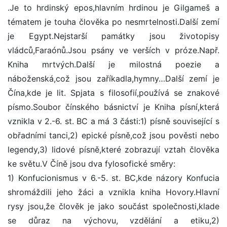
.Je to hrdinský epos,hlavním hrdinou je Gilgameš a
tématem je touha člověka po nesmrtelnosti.Další zemí
je Egypt.Nejstarší památky jsou životopisy
vládců,Faraónů.Jsou psány ve verších v próze.Např.
Kniha mrtvých.Další je milostná poezie a
náboženská,což jsou zaříkadla,hymny…Další zemí je
Čína,kde je lit. Spjata s filosofií,používá se znakové
písmo.Soubor čínského básnictví je Kniha písní,která
vznikla v 2.-6. st. BC a má 3 části:1) písně související s
obřadními tanci,2) epické písně,což jsou pověsti nebo
legendy,3) lidové písně,které zobrazují vztah člověka
ke světu.V Číně jsou dva fylosofické směry:
1) Konfucionismus v 6.-5. st. BC,kde názory Konfucia
shromáždili jeho žáci a vznikla kniha Hovory.Hlavní
rysy jsou,že člověk je jako součást společnosti,klade
se důraz na výchovu, vzdělání a etiku,2)