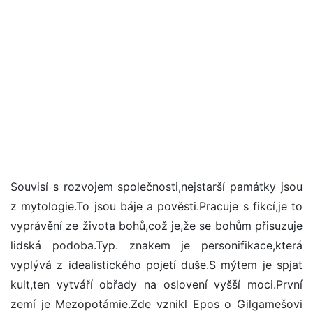
Souvisí s rozvojem společnosti,nejstarší památky jsou
z mytologie.To jsou báje a pověsti.Pracuje s fikcí,je to
vyprávění ze života bohů,což je,že se bohům přisuzuje
lidská podoba.Typ. znakem je personifikace,která
vyplývá z idealistického pojetí duše.S mýtem je spjat
kult,ten vytváří obřady na oslovení vyšší moci.První
zemí je Mezopotámie.Zde vznikl Epos o Gilgamešovi