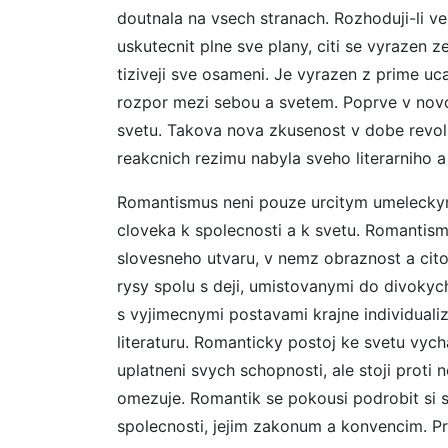
doutnala na vsech stranach. Rozhoduji-li 
uskutecnit plne sve plany, citi se vyrazen z
tiziveji sve osameni. Je vyrazen z prime uca
rozpor mezi sebou a svetem. Poprve v novo
svetu. Takova nova zkusenost v dobe revol
reakcnich rezimu nabyla sveho literarniho
Romantismus neni pouze urcitym umeleckym
cloveka k spolecnosti a k svetu. Romantis
slovesneho utvaru, v nemz obraznost a cit
rysy spolu s deji, umistovanymi do divokych
s vyjimecnymi postavami krajne individuali
literaturu. Romanticky postoj ke svetu vych
uplatneni svych schopnosti, ale stoji proti 
omezuje. Romantik se pokousi podrobit si s
spolecnosti, jejim zakonum a konvencim. P