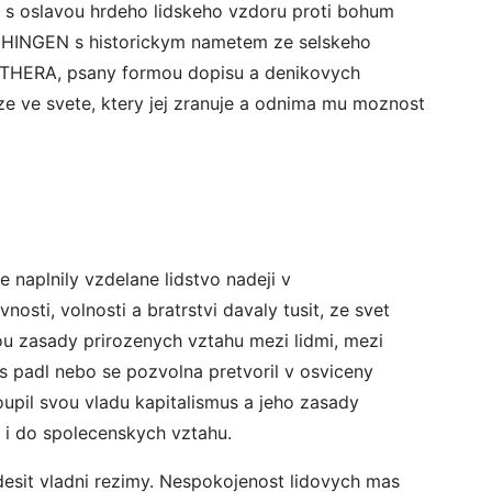
s oslavou hrdeho lidskeho vzdoru proti bohum
INGEN s historickym nametem ze selskeho
HERA, psany formou dopisu a denikovych
e ve svete, ktery jej zranuje a odnima mu moznost
e naplnily vzdelane lidstvo nadeji v
sti, volnosti a bratrstvi davaly tusit, ze svet
ou zasady prirozenych vztahu mezi lidmi, mezi
 padl nebo se pozvolna pretvoril v osviceny
upil svou vladu kapitalismus a jeho zasady
 i do spolecenskych vztahu.
esit vladni rezimy. Nespokojenost lidovych mas