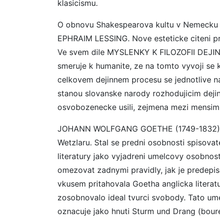
klasicismu.
O obnovu Shakespearova kultu v Nemecku s
EPHRAIM LESSING. Nove esteticke citeni
Ve svem dile MYSLENKY K FILOZOFII DEJIN 
smeruje k humanite, ze na tomto vyvoji se 
celkovem dejinnem procesu se jednotlive na
stanou slovanske narody rozhodujicim dejin
osvobozenecke usili, zejmena mezi mensim
JOHANN WOLFGANG GOETHE (1749-1832) stu
Wetzlaru. Stal se predni osobnosti spisovate
literatury jako vyjadreni umelcovy osobnost
omezovat zadnymi pravidly, jak je predepi
vkusem pritahovala Goetha anglicka literat
zosobnovalo ideal tvurci svobody. Tato um
oznacuje jako hnuti Sturm und Drang (boure