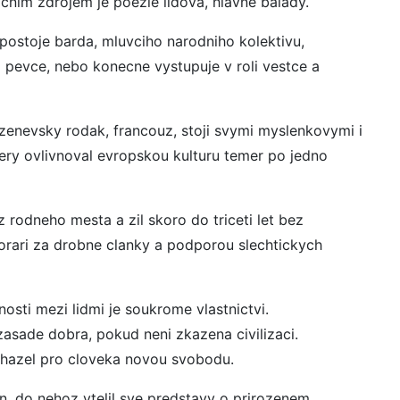
cnim zdrojem je poezie lidova, hlavne balady.
 postoje barda, mluvciho narodniho kolektivu,
 pevce, nebo konecne vystupuje v roli vestce a
nevsky rodak, francouz, stoji svymi myslenkovymi i
ry ovlivnoval evropskou kulturu temer po jedno
 rodneho mesta a zil skoro do triceti let bez
orari za drobne clanky a podporou slechtickych
nosti mezi lidmi je soukrome vlastnictvi.
zasade dobra, pokud neni zkazena civilizaci.
achazel pro cloveka novou svobodu.
 do nehoz vtelil sve predstavy o prirozenem