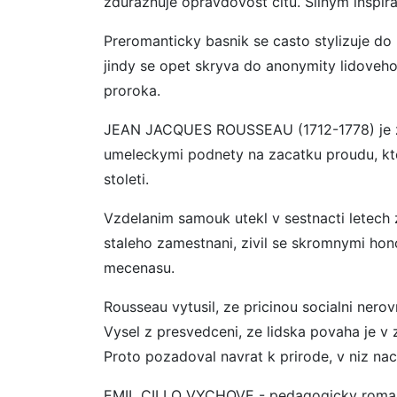
zduraznuje opravdovost citu. Silnym inspira
Preromanticky basnik se casto stylizuje do
jindy se opet skryva do anonymity lidoveho
proroka.
JEAN JACQUES ROUSSEAU (1712-1778) je ze
umeleckymi podnety na zacatku proudu, kte
stoleti.
Vzdelanim samouk utekl v sestnacti letech z
staleho zamestnani, zivil se skromnymi hon
mecenasu.
Rousseau vytusil, ze pricinou socialni nerov
Vysel z presvedceni, ze lidska povaha je v 
Proto pozadoval navrat k prirode, v niz n
EMIL CILI O VYCHOVE - pedagogicky roman,