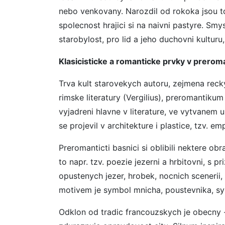
nebo venkovany. Narozdil od rokoka jsou to 
spolecnost hrajici si na naivni pastyre. Smy
starobylost, pro lid a jeho duchovni kulturu
Klasicisticke a romanticke prvky v prero
Trva kult starovekych autoru, zejmena reck
rimske literatury (Vergilius), preromantiku
vyjadreni hlavne v literature, ve vytvanem 
se projevil v architekture i plastice, tzv. emp
Preromanticti basnici si oblibili nektere obr
to napr. tzv. poezie jezerni a hrbitovni, s
opustenych jezer, hrobek, nocnich scenerii,
motivem je symbol mnicha, poustevnika, sy
Odklon od tradic francouzskych je obecny - 