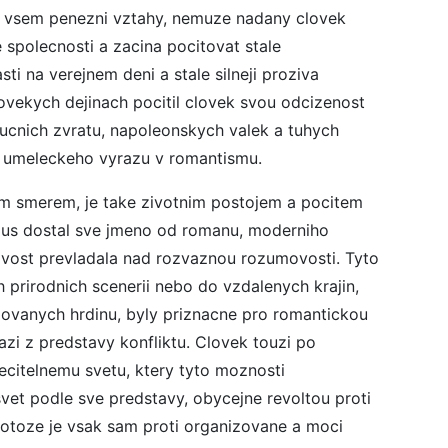
ve vsem penezni vztahy, nemuze nadany clovek
e spolecnosti a zacina pocitovat stale
sti na verejnem deni a stale silneji proziva
vekych dejinach pocitil clovek svou odcizenost
ucnich zvratu, napoleonskych valek a tuhych
 a umeleckeho vyrazu v romantismu.
 smerem, je take zivotnim postojem a pocitem
mus dostal sve jmeno od romanu, moderniho
ovost prevladala nad rozvaznou rozumovosti. Tyto
 prirodnich scenerii nebo do vzdalenych krajin,
zovanych hrdinu, byly priznacne pro romantickou
azi z predstavy konfliktu. Clovek touzi po
necitelnemu svetu, ktery tyto moznosti
vet podle sve predstavy, obycejne revoltou proti
rotoze je vsak sam proti organizovane a moci