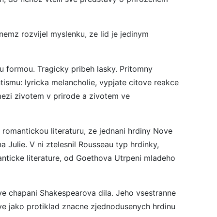
z rozvijel myslenku, ze lid je jedinym
formou. Tragicky pribeh lasky. Pritomny
smu: lyricka melancholie, vypjate citove reakce
mezi zivotem v prirode a zivotem ve
 romantickou literaturu, ze jednani hrdiny Nove
a Julie. V ni ztelesnil Rousseau typ hrdinky,
nticke literature, od Goethova Utrpeni mladeho
ove chapani Shakespearova dila. Jeho vsestranne
ve jako protiklad znacne zjednodusenych hrdinu