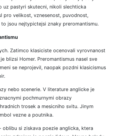
uz pastyri skutecni, nikoli slechticka
sl pro velikost, vznesenost, puvodnost,
, to jsou nejtypictejsi znaky preromantismu.
mantismu
ych. Zatimco klasiciste ocenovali vyrovnanost
m je blizsi Homer. Preromantismus nasel sve
umeni se neprojevil, naopak pozdni klasicismus
ir.
azy nebo scenerie. V literature anglicke je
 priznacnymi pochmurnymi obrazy
 hradnich trosek a mesicniho svitu. Jinym
mbol vezne a poutnika.
oblibu si ziskava poezie anglicka, ktera