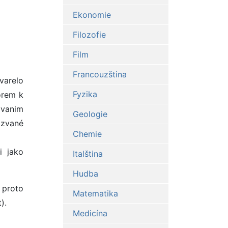
Ekonomie
Filozofie
Film
Francouzština
varelo
Fyzika
orem k
ovanim
Geologie
azvané
Chemie
i jako
Italština
Hudba
a proto
Matematika
).
Medicína