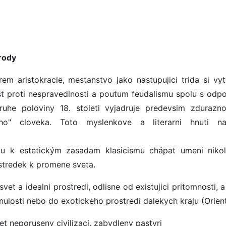
rody
m aristokracie, mestanstvo jako nastupujici trida si vyt
est proti nespravedlnosti a poutum feudalismu spolu s odp
ruhe poloviny 18. stoleti vyjadruje predevsim zdurazn
ho" cloveka. Toto myslenkove a literarni hnuti n
du k estetickým zasadam klasicismu chápat umeni nikol
ostredek k promene sveta.
vet a idealni prostredi, odlisne od existujici pritomnosti, 
ulosti nebo do exotickeho prostredi dalekych kraju (Orient
et neporuseny civilizaci, zabydleny pastyri