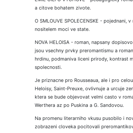
a citove bohatem zivote.
O SMLOUVE SPOLECENSKE - pojednani, v nem
nositelem moci ve state.
NOVA HELOISA - roman, napsany dopisovou 
jsou vsechny prvky preromantismu a romanti
hrdinu, podmaniva liceni prirody, kontrast 
spolecnosti.
Je priznacne pro Rousseaua, ale i pro celou
Heloisy, Saint-Preuxe, ovlivnuje a urcuje zen
ktera se bude objevovat velmi casto v roma
Werthera az po Puskina a G. Sandovou.
Na promenu literarniho vkusu pusobilo i n
zobrazeni cloveka pocitovali preromantiko