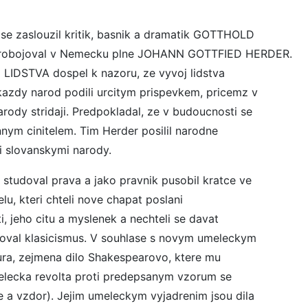
e zaslouzil kritik, basnik a dramatik GOTTHOLD
 probojoval v Nemecku plne JOHANN GOTTFIED HERDER.
LIDSTVA dospel k nazoru, ze vyvoj lidstva
kazdy narod podili urcitym prispevkem, pricemz v
rody stridaji. Predpokladal, ze v budoucnosti se
nym cinitelem. Tim Herder posilil narodne
i slovanskymi narody.
doval prava a jako pravnik pusobil kratce ve
lu, kteri chteli nove chapat poslani
i, jeho citu a myslenek a nechteli se davat
soval klasicismus. V souhlase s novym umeleckym
ura, zejmena dilo Shakespearovo, ktere mu
elecka revolta proti predepsanym vzorum se
 a vzdor). Jejim umeleckym vyjadrenim jsou dila