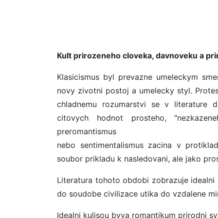
Kult prirozeneho cloveka, davnoveku a pri
Klasicismus byl prevazne umeleckym smere
novy zivotni postoj a umelecky styl. Prot
chladnemu rozumarstvi se v literature d
citovych hodnot prosteho, "nezkazene
preromantismus
nebo sentimentalismus zacina v protikla
soubor prikladu k nasledovani, ale jako pr
Literatura tohoto obdobi zobrazuje idealni s
do soudobe civilizace utika do vzdalene min
Idealni kulisou byva romantikum prirodni sv