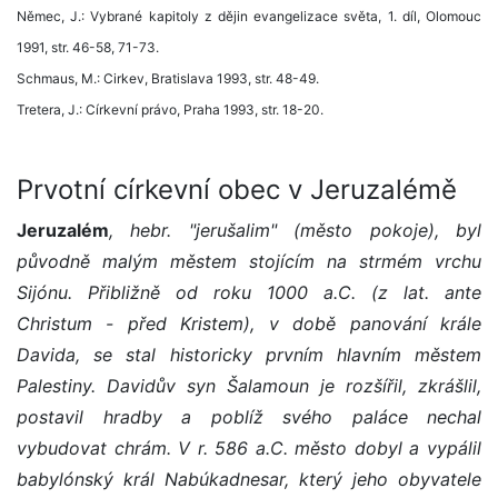
Němec, J.: Vybrané kapitoly z dějin evangelizace světa, 1. díl, Olomouc
1991, str. 46-58, 71-73.
Schmaus, M.: Cirkev, Bratislava 1993, str. 48-49.
Tretera, J.: Církevní právo, Praha 1993, str. 18-20.
Prvotní církevní obec v Jeruzalémě
Jeruzalém
, hebr. "jerušalim" (město pokoje), byl
původně malým městem stojícím na strmém vrchu
Sijónu. Přibližně od roku 1000 a.C. (z lat. ante
Christum - před Kristem), v době panování krále
Davida, se stal historicky prvním hlavním městem
Palestiny. Davidův syn Šalamoun je rozšířil, zkrášlil,
postavil hradby a poblíž svého paláce nechal
vybudovat chrám. V r. 586 a.C. město dobyl a vypálil
babylónský král Nabúkadnesar, který jeho obyvatele