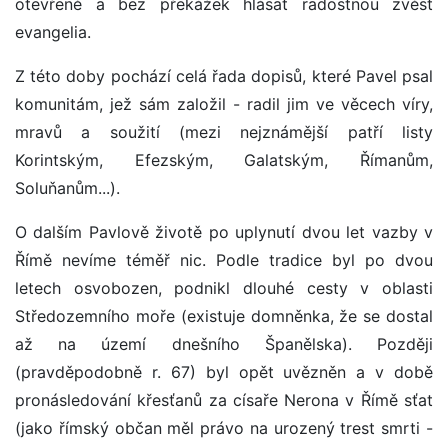
otevřeně a bez překážek hlásat radostnou zvěst
evangelia.
Z této doby pochází celá řada dopisů, které Pavel psal
komunitám, jež sám založil - radil jim ve věcech víry,
mravů a soužití (mezi nejznámější patří listy
Korintským, Efezským, Galatským, Římanům,
Soluňanům...).
O dalším Pavlově životě po uplynutí dvou let vazby v
Římě nevíme téměř nic. Podle tradice byl po dvou
letech osvobozen, podnikl dlouhé cesty v oblasti
Středozemního moře (existuje domněnka, že se dostal
až na území dnešního Španělska). Později
(pravděpodobně r. 67) byl opět uvězněn a v době
pronásledování křesťanů za císaře Nerona v Římě sťat
(jako římský občan měl právo na urozený trest smrti -