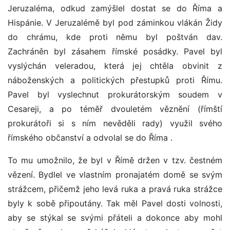
Jeruzaléma, odkud zamýšlel dostat se do Říma a
Hispánie. V Jeruzalémě byl pod záminkou vlákán Židy
do chrámu, kde proti němu byl poštván dav.
Zachráněn byl zásahem římské posádky. Pavel byl
vyslýchán veleradou, která jej chtěla obvinit z
náboženských a politických přestupků proti Římu.
Pavel byl vyslechnut prokurátorským soudem v
Cesareji, a po téměř dvouletém věznění (římští
prokurátoři si s ním nevěděli rady) využil svého
římského občanství a odvolal se do Říma .
To mu umožnilo, že byl v Římě držen v tzv. čestném
vězení. Bydlel ve vlastním pronajatém domě se svým
strážcem, přičemž jeho levá ruka a pravá ruka strážce
byly k sobě připoutány. Tak měl Pavel dosti volnosti,
aby se stýkal se svými přáteli a dokonce aby mohl