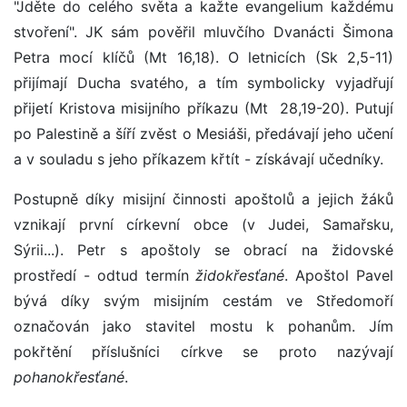
"Jděte do celého světa a kažte evangelium každému
stvoření". JK sám pověřil mluvčího Dvanácti Šimona
Petra mocí klíčů (Mt 16,18). O letnicích (Sk 2,5-11)
přijímají Ducha svatého, a tím symbolicky vyjadřují
přijetí Kristova misijního příkazu (Mt 28,19-20). Putují
po Palestině a šíří zvěst o Mesiáši, předávají jeho učení
a v souladu s jeho příkazem křtít - získávají učedníky.
Postupně díky misijní činnosti apoštolů a jejich žáků
vznikají první církevní obce (v Judei, Samařsku,
Sýrii...). Petr s apoštoly se obrací na židovské
prostředí - odtud termín
židokřesťané
. Apoštol Pavel
bývá díky svým misijním cestám ve Středomoří
označován jako stavitel mostu k pohanům. Jím
pokřtění příslušníci církve se proto nazývají
pohanokřesťané
.