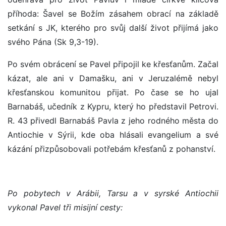
příhoda: Šavel se Božím zásahem obrací na základě
setkání s JK, kterého pro svůj další život přijímá jako
svého Pána (Sk 9,3-19).
Po svém obrácení se Pavel připojil ke křesťanům. Začal
kázat, ale ani v Damašku, ani v Jeruzalémě nebyl
křesťanskou komunitou přijat. Po čase se ho ujal
Barnabáš, učedník z Kypru, který ho představil Petrovi.
R. 43 přivedl Barnabáš Pavla z jeho rodného města do
Antiochie v Sýrii, kde oba hlásali evangelium a své
kázání přizpůsobovali potřebám křesťanů z pohanství.
Po pobytech v Arábii, Tarsu a v syrské Antiochii
vykonal Pavel tři misijní cesty: