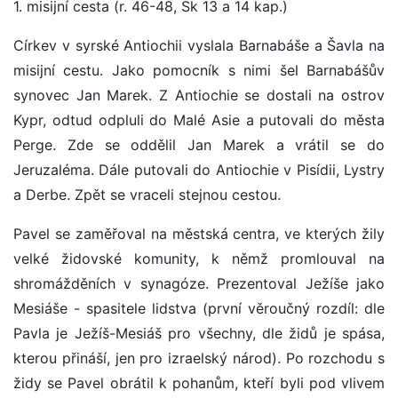
1. misijní cesta (r. 46-48, Sk 13 a 14 kap.)
Církev v syrské Antiochii vyslala Barnabáše a Šavla na
misijní cestu. Jako pomocník s nimi šel Barnabášův
synovec Jan Marek. Z Antiochie se dostali na ostrov
Kypr, odtud odpluli do Malé Asie a putovali do města
Perge. Zde se oddělil Jan Marek a vrátil se do
Jeruzaléma. Dále putovali do Antiochie v Pisídii, Lystry
a Derbe. Zpět se vraceli stejnou cestou.
Pavel se zaměřoval na městská centra, ve kterých žily
velké židovské komunity, k němž promlouval na
shromážděních v synagóze. Prezentoval Ježíše jako
Mesiáše - spasitele lidstva (první věroučný rozdíl: dle
Pavla je Ježíš-Mesiáš pro všechny, dle židů je spása,
kterou přináší, jen pro izraelský národ). Po rozchodu s
židy se Pavel obrátil k pohanům, kteří byli pod vlivem