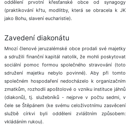
oddělení prvotní křesťanské obce od synagogy
(praktikování křtu, modlitby, která se obracela k JK
jako Bohu, slavení eucharistie).
Zavedení diakonátu
Mnozí členové jeruzalémské obce prodali své majetky
a sdružili finanční kapitál natolik, že mohli poskytovat
sociální pomoc formou společného stravování (toto
sdružení majetku nebylo povinné). Aby při tomto
společném hospodaření nedocházelo k organizačním
zmatkům, rozhodli apoštolové o vzniku instituce jáhnů
(diakonů), tj. služebníků - nejprve v počtu sedmi, v
čele se Štěpánem (ke svému celoživotnímu zasvěcení
službě církvi byli odděleni zvláštním způsobem:
vkládáním rukou).