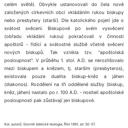
celém světě). Obvykle ustanovovali do čela nově
založených církevních obcí vkládáním rukou biskupy
nebo presbytery (starší). Dle katolického pojetí jde o
svátost svěcení. Biskupové po svém vysvěcení
(obřadu vkládání rukou) pokračovali v činnosti
apoštolů - řídící a svátostné službě včetně svěcení
nových biskupů. Tak vznikla tzv. "apoštolská
posloupnost". V průběhu 1. stol. A.D. se nerozlišovalo
mezi biskupem a knězem, tj. starším (presbyteros),
existovala pouze dualita biskup-kněz a jáhen
(diakonos). Rozdělení na tři oddělené služby (biskup,
kněz, jáhen) nastalo po r. 100 A.D. - nositeli apoštolské
posloupnosti pak zůstávají jen biskupové.
Kol. autorů: Slovník biblické teologie, Řím 1991, str. 50-57.