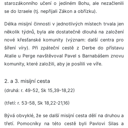
starozákonního učení o jediném Bohu, ale nezačlenili
se do Izraele (tj. nepřijali Zákon a obřízku).
Délka misijní činnosti v jednotlivých místech trvala jen
několik týdnů, byla ale dostatečně dlouhá na založení
nové křesťanské komunity (význam: další centra pro
šíření víry). Při zpáteční cestě z Derbe do přístavu
Atalie u Perge navštěvoval Pavel s Barnabášem znovu
komunity, které založili, aby je posílili ve víře.
2. a 3. misijní cesta
(druhá: r. 49-52, Sk 15,39-18,22)
(třetí: r. 53-58, Sk 18,22-21,16)
Bývá obvyklé, že se další misijní cesta dělí na druhou a
třetí. Pomocníky na této cestě byli Pavlovi Silas a