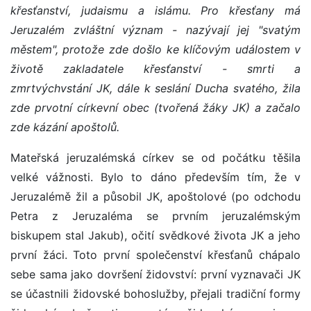
křesťanství, judaismu a islámu.
Pro křesťany má
Jeruzalém zvláštní význam - nazývají jej
"svatým
městem", protože zde došlo ke klíčovým událostem
v
životě zakladatele křesťanství - smrti a
zmrtvýchvstání JK,
dále k seslání Ducha svatého, žila
zde prvotní církevní obec
(tvořená žáky JK) a začalo
zde kázání apoštolů.
Mateřská jeruzalémská církev se od počátku těšila
velké vážnosti. Bylo to dáno především tím, že v
Jeruzalémě žil a působil JK, apoštolové (po odchodu
Petra z Jeruzaléma se prvním jeruzalémským
biskupem stal Jakub), očití svědkové života JK a jeho
první žáci. Toto první společenství křesťanů chápalo
sebe sama jako dovršení židovství: první vyznavači JK
se účastnili židovské bohoslužby, přejali tradiční formy