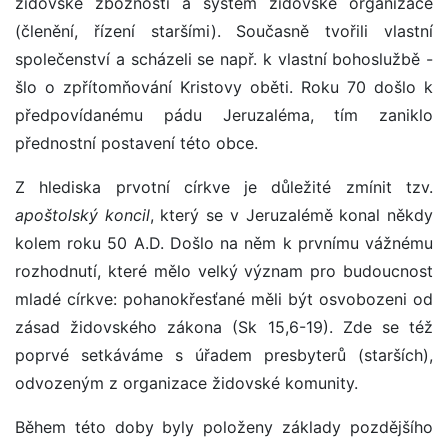
židovské zbožnosti a systém židovské organizace
(členění, řízení staršími). Současně tvořili vlastní
společenství a scházeli se např. k vlastní bohoslužbě -
šlo o zpřítomňování Kristovy oběti. Roku 70 došlo k
předpovídanému pádu Jeruzaléma, tím zaniklo
přednostní postavení této obce.
Z hlediska prvotní církve je důležité zmínit tzv.
apoštolský koncil
, který se v Jeruzalémě konal někdy
kolem roku 50 A.D. Došlo na něm k prvnímu vážnému
rozhodnutí, které mělo velký význam pro budoucnost
mladé církve: pohanokřesťané měli být osvobozeni od
zásad židovského zákona (Sk 15,6-19). Zde se též
poprvé setkáváme s úřadem presbyterů (starších),
odvozeným z organizace židovské komunity.
Během této doby byly položeny základy pozdějšího