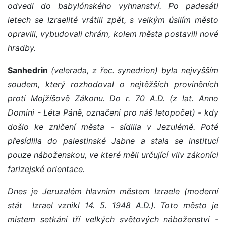
odvedl do babylónského vyhnanství. Po padesáti
letech se Izraelité vrátili zpět, s velkým úsilím město
opravili, vybudovali chrám, kolem města postavili nové
hradby.
Sanhedrin
(velerada, z řec. synedrion) byla nejvyšším
soudem, který rozhodoval o nejtěžších proviněních
proti
Mojžíšově Zákonu. Do r. 70
A.D. (z lat. Anno
Domini - Léta
Páně, označení pro náš letopočet) - kdy
došlo ke zničení města - sídlila v Jezulémě. Poté
přesídlila do palestinské Jabne a stala se institucí
pouze náboženskou, ve které měli určující
vliv zákoníci
farizejské orientace.
Dnes je Jeruzalém hlavním městem Izraele (moderní
stát
Izrael vznikl 14. 5. 1948 A.D.). Toto město je
místem setkání tří
velkých světových náboženství -