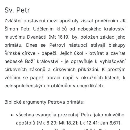
Sv. Petr
Zvláštní postavení mezi apoštoly získal pověřením JK
Šimon Petr. Udělením klíčů od nebeského království
mluvčímu Dvanácti (Mt 16,19) byl položen základ jeho
primátu. Dnes se Petrovi nástupci stávají biskupy
Římské církve - papeži. Jejich úkol - otvírat a zavírat
nebeské Boží království - je opravňuje k vyhlašování
církevních zákonů a církevních přikázání. K prostým
věřícím se papež obrací např. v okružních listech, k
celospolečenským problémům v encyklikách.
Biblické argumenty Petrova primátu:
všechna evangelia prezentují Petra jako mluvčího
apoštolů (Mk 8,29; Mt 18,21; Lk 12,41; Jan 6,67),