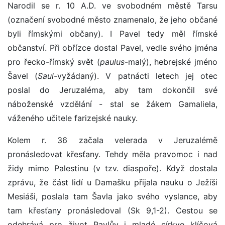
Narodil se r. 10 A.D. ve svobodném městě Tarsu
(označení svobodné město znamenalo, že jeho občané
byli římskými občany). I Pavel tedy měl římské
občanství. Při obřízce dostal Pavel, vedle svého jména
pro řecko-římský svět (
paulus
-malý), hebrejské jméno
Šavel (
Saul
-vyžádaný). V patnácti letech jej otec
poslal do Jeruzaléma, aby tam dokončil své
náboženské vzdělání - stal se žákem Gamaliela,
váženého učitele farizejské nauky.
Kolem r. 36 začala velerada v Jeruzalémě
pronásledovat křesťany. Tehdy měla pravomoc i nad
židy mimo Palestinu (v tzv. diaspoře). Když dostala
zprávu, že část lidí u Damašku přijala nauku o Ježíši
Mesiáši, poslala tam Šavla jako svého vyslance, aby
tam křesťany pronásledoval (Sk 9,1-2). Cestou se
odehrává pro život Pavlův i mladé církve klíčová