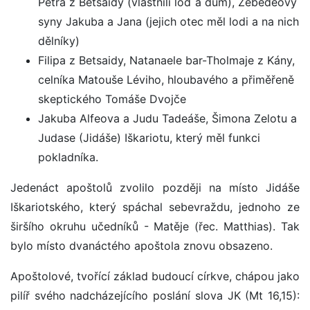
Petra z Betsaidy (vlastnili loď a dům), Zebedeovy
syny Jakuba a Jana (jejich otec měl lodi a na nich
dělníky)
Filipa z Betsaidy, Natanaele bar-Tholmaje z Kány,
celníka Matouše Léviho, hloubavého a přiměřeně
skeptického Tomáše Dvojče
Jakuba Alfeova a Judu Tadeáše, Šimona Zelotu a
Judase (Jidáše) Iškariotu, který měl funkci
pokladníka.
Jedenáct apoštolů zvolilo později na místo Jidáše
Iškariotského, který spáchal sebevraždu, jednoho ze
širšího okruhu učedníků - Matěje (řec. Matthias). Tak
bylo místo dvanáctého apoštola znovu obsazeno.
Apoštolové, tvořící základ budoucí církve, chápou jako
pilíř svého nadcházejícího poslání slova JK (Mt 16,15):