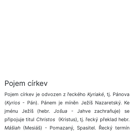
Pojem církev
Pojem církev je odvozen z řeckého
Kyriaké
, tj. Pánova
(
Kyrios
- Pán). Pánem je míněn Ježíš Nazaretský. Ke
jménu Ježíš (hebr.
Jošua
- Jahve zachraňuje) se
připojuje titul
Christos
(Kristus), tj. řecký překlad hebr.
Mášiah
(Mesiáš) - Pomazaný, Spasitel. Řecký termín