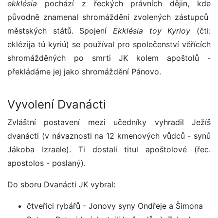
ekklésia
pochází z řeckých právních dějin, kde
původně znamenal shromáždění zvolených zástupců
městských států. Spojení
Ekklésia toy Kyrioy
(čti:
eklézija tú kyriú) se používal pro společenství věřících
shromážděných po smrti JK kolem apoštolů -
překládáme jej jako shromáždění Pánovo.
Vyvolení Dvanácti
Zvláštní postavení mezi učedníky vyhradil Ježíš
dvanácti (v návaznosti na 12 kmenových vůdců - synů
Jákoba Izraele). Ti dostali titul apoštolové (řec.
apostolos - poslaný).
Do sboru Dvanácti JK vybral:
čtveřici rybářů - Jonovy syny Ondřeje a Šimona