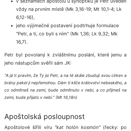
v seznamech apoštolů u synoptiků je Petr uveden
vždy na prvním místě (Mk 3,16-19; Mt 10,1-4; Lk
6,12-16),
jeho výjimečné postavení podtrhuje formulace
"Petr, a ti, co byli s ním" (Mk 1,36; Lk 9,32; Mk
16,7).
Petr byl povolaný k zvláštnímu poslání, které jemu a
jeho nástupcům svěřil sám JK:
"A já ti pravím, že Ty jsi Petr, a na té skále zbuduji svou církev a
brány pekel ji nepřemohou. Dám ti klíče království nebeského, a
co odmítneš na zemi, bude odmítnuto v nebi, a co přijmeš na
zemi, bude přijato v nebi." (Mt 16,18n)
Apoštolská posloupnost
Apoštolové šířili víru
"kat holón kosmón"
(řecky: po