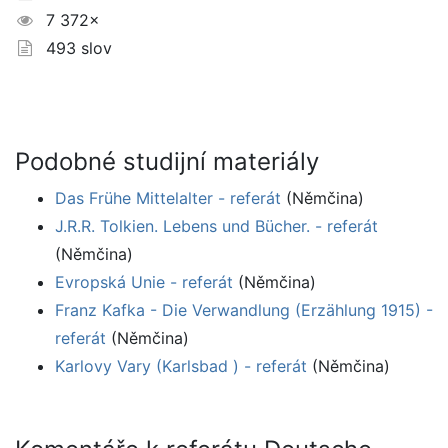
7 372×
493 slov
Podobné studijní materiály
Das Frühe Mittelalter - referát
(Němčina)
J.R.R. Tolkien. Lebens und Bücher. - referát
(Němčina)
Evropská Unie - referát
(Němčina)
Franz Kafka - Die Verwandlung (Erzählung 1915) -
referát
(Němčina)
Karlovy Vary (Karlsbad ) - referát
(Němčina)