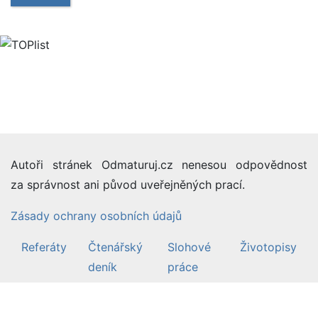
Autoři stránek Odmaturuj.cz nenesou odpovědnost
za správnost ani původ uveřejněných prací.
Zásady ochrany osobních údajů
Referáty
Čtenářský
Slohové
Životopisy
deník
práce