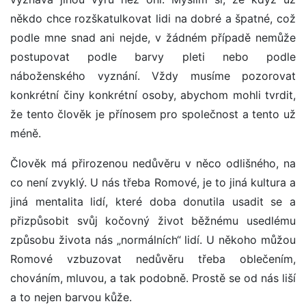
někdo chce rozškatulkovat lidi na dobré a špatné, což
podle mne snad ani nejde, v žádném případě nemůže
postupovat podle barvy pleti nebo podle
náboženského vyznání. Vždy musíme pozorovat
konkrétní činy konkrétní osoby, abychom mohli tvrdit,
že tento člověk je přínosem pro společnost a tento už
méně.
Člověk má přirozenou nedůvěru v něco odlišného, na
co není zvyklý. U nás třeba Romové, je to jiná kultura a
jiná mentalita lidí, které doba donutila usadit se a
přizpůsobit svůj kočovný život běžnému usedlému
způsobu života nás „normálních“ lidí. U někoho můžou
Romové vzbuzovat nedůvěru třeba oblečením,
chováním, mluvou, a tak podobně. Prostě se od nás liší
a to nejen barvou kůže.