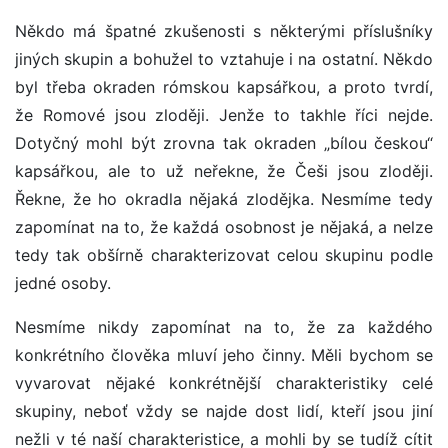
Někdo má špatné zkušenosti s některými příslušníky
jiných skupin a bohužel to vztahuje i na ostatní. Někdo
byl třeba okraden rómskou kapsářkou, a proto tvrdí,
že Romové jsou zloději. Jenže to takhle říci nejde.
Dotyčný mohl být zrovna tak okraden „bílou českou“
kapsářkou, ale to už neřekne, že Češi jsou zloději.
Řekne, že ho okradla nějaká zlodějka. Nesmíme tedy
zapomínat na to, že každá osobnost je nějaká, a nelze
tedy tak obšírně charakterizovat celou skupinu podle
jedné osoby.
Nesmíme nikdy zapomínat na to, že za každého
konkrétního člověka mluví jeho činny. Měli bychom se
vyvarovat nějaké konkrétnější charakteristiky celé
skupiny, neboť vždy se najde dost lidí, kteří jsou jiní
nežli v té naší charakteristice, a mohli by se tudíž cítit