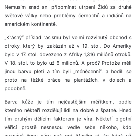
Nemusím snad ani připomínat utrpení Židů za druhé
světové války nebo problémy černochů a indiánů na
americkém kontinentě.
„Krásný“ příklad rasismu byl velmi rozvinutý obchod s
otroky, který byl zakázán až v 19. stol. Do Ameriky
bylo v 17. stol. dovezeno z Afriky 1,316 miliónů otroků.
V 18. stol. to bylo už 6 miliónů. A proč? Protože měli
jinou barvu pleti a tím byli „méněcenní“, a hodili se
proto na těžké práce na plantážích, v dolech a
podobně.
Barva kůže je tím nejčastějším měřítkem, podle
kterého někteří rozdělují lidi na dobré a špatné. Hned
tím druhým dělícím faktorem je víra. Někteří bigotní
věřící prostě nesnesou vedle sebe někoho, kdo
vyznává jinou výru než oni. Myslím si, že když už