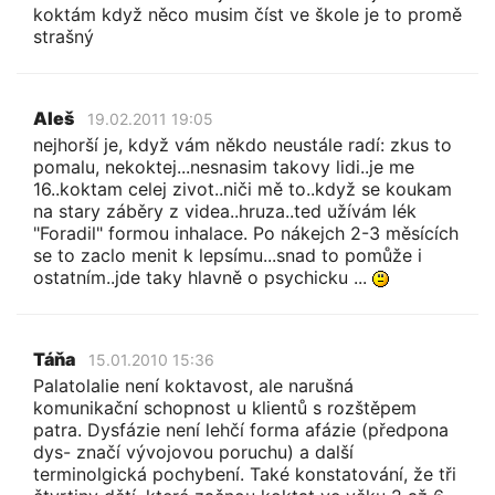
koktám když něco musim číst ve škole je to promě
strašný
Aleš
19.02.2011 19:05
nejhorší je, když vám někdo neustále radí: zkus to
pomalu, nekoktej...nesnasim takovy lidi..je me
16..koktam celej zivot..niči mě to..když se koukam
na stary záběry z videa..hruza..ted užívám lék
"Foradil" formou inhalace. Po nákejch 2-3 měsících
se to zaclo menit k lepsímu...snad to pomůže i
ostatním..jde taky hlavně o psychicku ...
Táňa
15.01.2010 15:36
Palatolalie není koktavost, ale narušná
komunikační schopnost u klientů s rozštěpem
patra. Dysfázie není lehčí forma afázie (předpona
dys- značí vývojovou poruchu) a další
terminolgická pochybení. Také konstatování, že tři