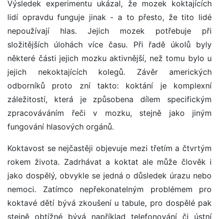
Výsledek experimentu ukázal, že mozek koktajících
lidí opravdu funguje jinak - a to přesto, že tito lidé
nepoužívají hlas. Jejich mozek potřebuje při
složitějších úlohách více času. Při řadě úkolů byly
některé části jejich mozku aktivnější, než tomu bylo u
jejich nekoktajících kolegů. Závěr amerických
odborníků proto zní takto: koktání je komplexní
záležitostí, která je způsobena dílem specifickým
zpracováváním řeči v mozku, stejně jako jiným
fungování hlasových orgánů.
Koktavost se nejčastěji objevuje mezi třetím a čtvrtým
rokem života. Zadrhávat a koktat ale může člověk i
jako dospělý, obvykle se jedná o důsledek úrazu nebo
nemoci. Zatímco nepřekonatelným problémem pro
koktavé dětí bývá zkoušení u tabule, pro dospělé pak
stejně obtížné bývá například telefonování či ústní