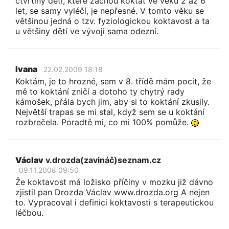
čtvrtiny dětí, které začnou koktat ve věku 2 až 6
let, se samy vyléčí, je nepřesné. V tomto věku se
většinou jedná o tzv. fyziologickou koktavost a ta
u většiny dětí ve vývoji sama odezní.
Ivana
22.02.2009 18:18
Koktám, je to hrozné, sem v 8. třídě mám pocit, že
mě to koktání zničí a dotoho ty chytrý rady
kámošek, přála bych jim, aby si to koktání zkusily.
Největší trapas se mi stal, když sem se u koktání
rozbrečela. Poradtě mi, co mi 100% pomůže.
Václav
v.drozda(zavináč)seznam.cz
09.11.2008 09:50
Že koktavost má ložisko příčiny v mozku již dávno
zjistil pan Drozda Václav www.drozda.org A nejen
to. Vypracoval i definici koktavosti s terapeutickou
léčbou.