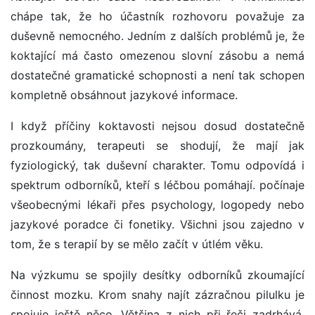
chápe tak, že ho účastník rozhovoru považuje za
duševně nemocného. Jedním z dalších problémů je, že
koktající má často omezenou slovní zásobu a nemá
dostatečné gramatické schopnosti a není tak schopen
kompletně obsáhnout jazykové informace.
I když příčiny koktavosti nejsou dosud dostatečně
prozkoumány, terapeuti se shodují, že mají jak
fyziologický, tak duševní charakter. Tomu odpovídá i
spektrum odborníků, kteří s léčbou pomáhají. počínaje
všeobecnými lékaři přes psychology, logopedy nebo
jazykové poradce či fonetiky. Všichni jsou zajedno v
tom, že s terapií by se mělo začít v útlém věku.
Na výzkumu se spojily desítky odborníků zkoumající
činnost mozku. Krom snahy najít zázračnou pilulku je
spojuje ještě něco. Většina z nich při řeči zadrhává.