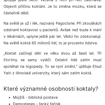
Objevili příčinu koktání. Je to změna mozku, která se
částečně dědí.
Na světě je už i lék, nazvaný Pagoclone. Při zkouškách
odstranil koktavost u pacientů. Avšak než bude k mání
v lékárnách, uplyne ještě pár let. Vědci ho zdokonalují.
Na světě koktá 65 milionů lidí, to je procento lidstva.
„Koktat začínají děti ve věku dvou až šesti let. Tři
čtvrtiny se samy vyléčí. Ostatní lidé zatím musí
spoléhat na logopedy. To se nyní změní,“ ujišťuje Ehud
Yairi z illinoiské univerzity, který sám zatím koktá.
Které významné osobnosti koktaly?
Mojžíš - biblická postava
Demostenes - řecký řečník