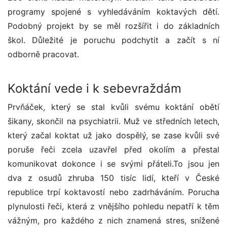
programy spojené s vyhledáváním koktavých dětí.
Podobný projekt by se měl rozšířit i do základních
škol. Důležité je poruchu podchytit a začít s ní
odborně pracovat.
Koktání vede i k sebevraždám
Prvňáček, který se stal kvůli svému koktání obětí
šikany, skončil na psychiatrii. Muž ve středních letech,
který začal koktat už jako dospělý, se zase kvůli své
poruše řeči zcela uzavřel před okolím a přestal
komunikovat dokonce i se svými přáteli.To jsou jen
dva z osudů zhruba 150 tisíc lidí, kteří v České
republice trpí koktavostí nebo zadrháváním. Porucha
plynulosti řeči, která z vnějšího pohledu nepatří k těm
vážným, pro každého z nich znamená stres, snížené