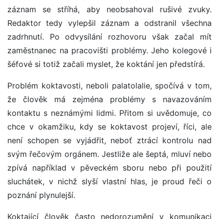
záznam se stříhá, aby neobsahoval rušivé zvuky.
Redaktor tedy vylepšil záznam a odstranil všechna
zadrhnutí. Po odvysílání rozhovoru však začal mít
zaměstnanec na pracovišti problémy. Jeho kolegové i
šéfové si totiž začali myslet, že koktání jen předstírá.
Problém koktavosti, neboli palatolalie, spočívá v tom,
že člověk má zejména problémy s navazováním
kontaktu s neznámými lidmi. Přitom si uvědomuje, co
chce v okamžiku, kdy se koktavost projeví, říci, ale
není schopen se vyjádřit, neboť ztrácí kontrolu nad
svým řečovým orgánem. Jestliže ale šeptá, mluví nebo
zpívá například v pěveckém sboru nebo při použití
sluchátek, v nichž slyší vlastní hlas, je proud řeči o
poznání plynulejší.
Koktající člověk často nedorozumění v komunikaci