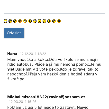
Odeslat
Hana
12.12.2011 12:22
Mám vnoučka a koktá.Děti ve škole se mu smějí i
řidič autobusu.Pláče a já mu nemohu pomoc.Je mu
9let.Bude mít v životě peklo.Kdo je zdravej tak to
nepochopí.Přeju vám hezký den a hodně zdaru v
životě.pa.
Michal
miscan18622(zavináč)seznam.cz
12.03.2011 15:26
koktám už asi 5 let nejde to zastavit. Nejvíc