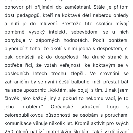
pohovor při přijímání do zaměstnání. Stále je přitom
dost pedagogů, kteří na koktavé děti neberou ohledy
a nutí je do mluvení. Přestože tito školáci mívají
poměrně vysoký intelekt, sebevědomí se u nich
pohybuje v záporných hodnotách. Pocit ponížení,
plynoucí z toho, že okolí s nimi jedná s despektem, si
pak odnášejí až do dospělosti. Na druhé straně je
potřeba říci, že vztah veřejnosti ke koktavým se v
posledních letech trochu zlepšil. Ve srovnání se
zahraničím by se nyní i čeští balbutici měli přestat bát
na sebe upozornit: „Koktám, ale bojuji s tím. Jinak jsem
člověk jako každý jiný a pokud to někomu vadí, je to
jeho problém.“ Občanské sdružení Logo s
celorepublikovou působností se osobám s poruchami
komunikace věnuje několik let. Kromě aktivit pro svých
250 členů nabízí mateřským školám také vzdělávací