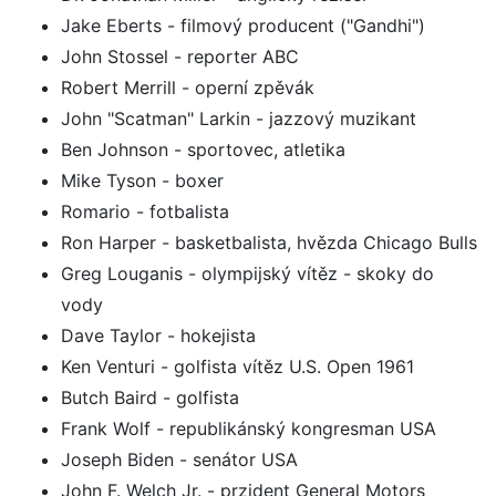
Jake Eberts - filmový producent ("Gandhi")
John Stossel - reporter ABC
Robert Merrill - operní zpěvák
John "Scatman" Larkin - jazzový muzikant
Ben Johnson - sportovec, atletika
Mike Tyson - boxer
Romario - fotbalista
Ron Harper - basketbalista, hvězda Chicago Bulls
Greg Louganis - olympijský vítěz - skoky do
vody
Dave Taylor - hokejista
Ken Venturi - golfista vítěz U.S. Open 1961
Butch Baird - golfista
Frank Wolf - republikánský kongresman USA
Joseph Biden - senátor USA
John F. Welch Jr. - przident General Motors