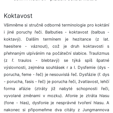
Koktavost
Všimněme si stručně odborné terminologie pro koktání
i jiné poruchy řeči. Balbuties - koktavost (balbus -
koktavý). Dalším termínem je hezitance (z lat.
haesitere - váznout), což je druh koktavosti s
přehnaným ulpíváním na počáteční slabice. Traulizmus
(z ř. traulos - blebtavý) se týká spíš špatné
výslovnosti, zejména souhlásek r a l. Dysfemie (dys -
porucha, feme - řeč) je nesouvislá řeč. Dysfázie (ř. dys
- porucha, fasis - řeč) je porucha řeči, žvatlavost, lehčí
forma afázie (ztráty již nabyté schopnosti řeči,
vyvolané změnami v mozku). Afonie je ztráta hlasu
(fone - hlas), dysfonie je nesprávné tvoření hlasu. A
nakonec si připomeňme dva citáty z Jungmannova