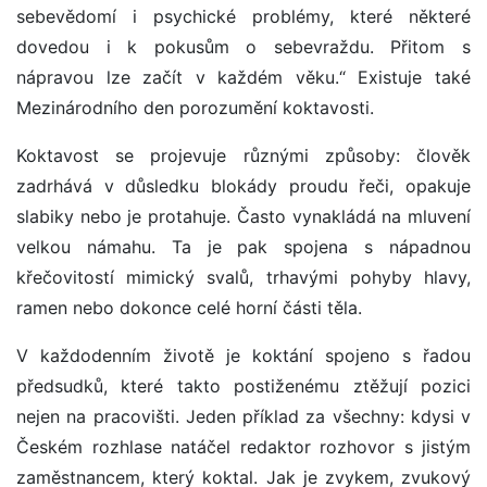
sebevědomí i psychické problémy, které některé
dovedou i k pokusům o sebevraždu. Přitom s
nápravou lze začít v každém věku.“ Existuje také
Mezinárodního den porozumění koktavosti.
Koktavost se projevuje různými způsoby: člověk
zadrhává v důsledku blokády proudu řeči, opakuje
slabiky nebo je protahuje. Často vynakládá na mluvení
velkou námahu. Ta je pak spojena s nápadnou
křečovitostí mimický svalů, trhavými pohyby hlavy,
ramen nebo dokonce celé horní části těla.
V každodenním životě je koktání spojeno s řadou
předsudků, které takto postiženému ztěžují pozici
nejen na pracovišti. Jeden příklad za všechny: kdysi v
Českém rozhlase natáčel redaktor rozhovor s jistým
zaměstnancem, který koktal. Jak je zvykem, zvukový