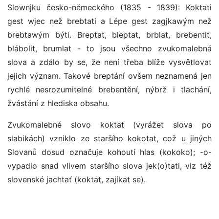
Slownjku česko-německého (1835 - 1839): Koktati
gest wjec než brebtati a Lépe gest zagjkawým než
brebtawým býti. Breptat, bleptat, brblat, brebentit,
blábolit, brumlat - to jsou všechno zvukomalebná
slova a zdálo by se, že není třeba blíže vysvětlovat
jejich význam. Takové breptání ovšem neznamená jen
rychlé nesrozumitelné brebentění, nýbrž i tlachání,
žvástání z hlediska obsahu.
Zvukomalebné slovo koktat (vyrážet slova po
slabikách) vzniklo ze staršího kokotat, což u jiných
Slovanů dosud označuje kohoutí hlas (kokoko); -o-
vypadlo snad vlivem staršího slova jek(o)tati, viz též
slovenské jachtať (koktat, zajíkat se).