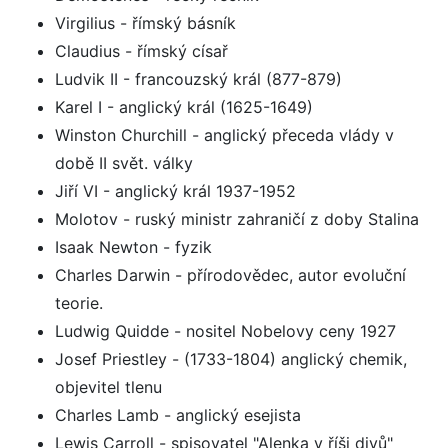
Virgilius - římský básník
Claudius - římský císař
Ludvik II - francouzský král (877-879)
Karel I - anglický král (1625-1649)
Winston Churchill - anglický přeceda vlády v
době II svět. války
Jiří VI - anglický král 1937-1952
Molotov - ruský ministr zahraničí z doby Stalina
Isaak Newton - fyzik
Charles Darwin - přírodovědec, autor evoluční
teorie.
Ludwig Quidde - nositel Nobelovy ceny 1927
Josef Priestley - (1733-1804) anglický chemik,
objevitel tlenu
Charles Lamb - anglický esejista
Lewis Carroll - spisovatel "Alenka v říši divů"