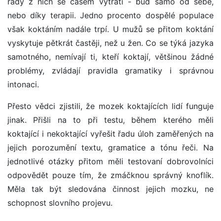
řady z nich se časem vytratí - buď samo od sebe,
nebo díky terapii. Jedno procento dospělé populace
však koktáním nadále trpí. U mužů se přitom koktání
vyskytuje pětkrát častěji, než u žen. Co se týká jazyka
samotného, nemívají ti, kteří koktají, většinou žádné
problémy, zvládají pravidla gramatiky i správnou
intonaci.
Přesto vědci zjistili, že mozek koktajících lidí funguje
jinak. Přišli na to při testu, během kterého měli
koktající i nekoktající vyřešit řadu úloh zaměřených na
jejich porozumění textu, gramatice a tónu řeči. Na
jednotlivé otázky přitom měli testovaní dobrovolníci
odpovědět pouze tím, že zmáčknou správný knoflík.
Měla tak být sledována činnost jejich mozku, ne
schopnost slovního projevu.