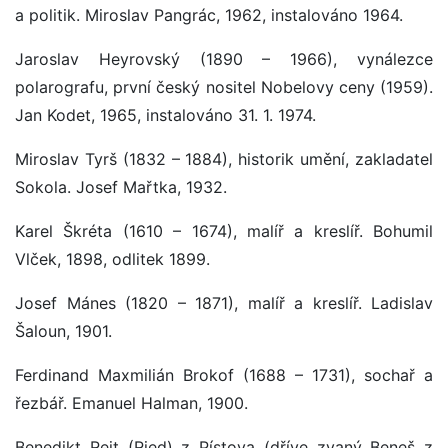
a politik. Miroslav Pangrác, 1962, instalováno 1964.
Jaroslav Heyrovský (1890 – 1966), vynálezce
polarografu, první český nositel Nobelovy ceny (1959).
Jan Kodet, 1965, instalováno 31. 1. 1974.
Miroslav Tyrš (1832 – 1884), historik umění, zakladatel
Sokola. Josef Mařtka, 1932.
Karel Škréta (1610 – 1674), malíř a kreslíř. Bohumil
Vlček, 1898, odlitek 1899.
Josef Mánes (1820 – 1871), malíř a kreslíř. Ladislav
Šaloun, 1901.
Ferdinand Maxmilián Brokof (1688 – 1731), sochař a
řezbář. Emanuel Halman, 1900.
Benedikt Rejt (Ried) z Pístova (dříve zvaný Beneš z