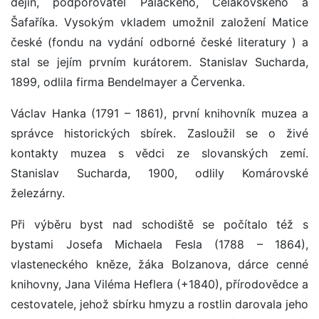
dějin, podporovatel Palackého, Čelakovského a
Šafaříka. Vysokým vkladem umožnil založení Matice
české (fondu na vydání odborné české literatury ) a
stal se jejím prvním kurátorem. Stanislav Sucharda,
1899, odlila firma Bendelmayer a Červenka.
Václav Hanka (1791 – 1861), první knihovník muzea a
správce historických sbírek. Zasloužil se o živé
kontakty muzea s vědci ze slovanských zemí.
Stanislav Sucharda, 1900, odlily Komárovské
železárny.
Při výběru byst nad schodiště se počítalo též s
bystami Josefa Michaela Fesla (1788 – 1864),
vlasteneckého kněze, žáka Bolzanova, dárce cenné
knihovny, Jana Viléma Heflera (+1840), přírodovědce a
cestovatele, jehož sbírku hmyzu a rostlin darovala jeho