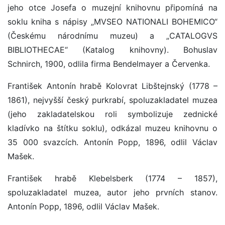
jeho otce Josefa o muzejní knihovnu připomíná na
soklu kniha s nápisy „MVSEO NATIONALI BOHEMICO“
(Českému národnímu muzeu) a „CATALOGVS
BIBLIOTHECAE“ (Katalog knihovny). Bohuslav
Schnirch, 1900, odlila firma Bendelmayer a Červenka.
František Antonín hrabě Kolovrat Libštejnský (1778 –
1861), nejvyšší český purkrabí, spoluzakladatel muzea
(jeho zakladatelskou roli symbolizuje zednické
kladívko na štítku soklu), odkázal muzeu knihovnu o
35 000 svazcích. Antonín Popp, 1896, odlil Václav
Mašek.
František hrabě Klebelsberk (1774 – 1857),
spoluzakladatel muzea, autor jeho prvních stanov.
Antonín Popp, 1896, odlil Václav Mašek.