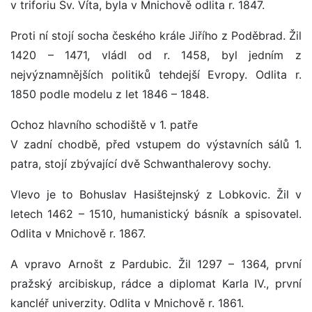
v triforiu Sv. Víta, byla v Mnichově odlita r. 1847.
Proti ní stojí socha českého krále Jiřího z Poděbrad. Žil
1420 – 1471, vládl od r. 1458, byl jedním z
nejvýznamnějších politiků tehdejší Evropy. Odlita r.
1850 podle modelu z let 1846 – 1848.
Ochoz hlavního schodiště v 1. patře
V zadní chodbě, před vstupem do výstavních sálů 1.
patra, stojí zbývající dvě Schwanthalerovy sochy.
Vlevo je to Bohuslav Hasištejnský z Lobkovic. Žil v
letech 1462 – 1510, humanistický básník a spisovatel.
Odlita v Mnichově r. 1867.
A vpravo Arnošt z Pardubic. Žil 1297 – 1364, první
pražský arcibiskup, rádce a diplomat Karla IV., první
kancléř univerzity. Odlita v Mnichově r. 1861.