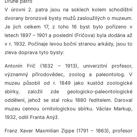
Druhé patro
V úrovni 2. patra jsou na soklech kolem schodištní
dvorany bronzové bysty mužů zasloužilých o muzeum.
Je jich celkem 17, z toho 16 byst bylo pořízeno v
letech 1897 – 1901 a poslední (Fričova) byla dodána až
v r. 1932. Počínaje levou boční stranou arkády, jsou to
zleva doprava tyto bysty:
Antonín Frič (1832 – 1913), univerzitní profesor,
významný přírodovědec, zoolog a paleontolog. V
muzeu působil od r. 1849 jako kustód zoologické
sbírky, založil zde geologicko-paleontologické
oddělení, jehož se stal roku 1880 ředitelem. Daroval
muzeu cennou ornitologickou sbírku. Václav Markup,
1932, odlil Franta Anýž.
Franz Xaver Maxmilian Zippe (1791 – 1863), profesor