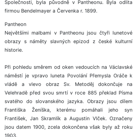
Společnosti, byla původně v Pantheonu. Byla odlita
firmou Bendelmayer a Červenka r. 1899.
Pantheon
Největšími malbami v Pantheonu jsou čtyři lunetové
obrazy s náměty slavných epizod z české kulturní
historie.
Při pohledu směrem od oken vedoucích na Václavské
náměstí je vpravo luneta Povolání Přemysla Oráče k
vládě a vlevo obraz Sv. Metoděj dokončuje na
Velehradě před svou smrtí v roce 885 překlad Písma
svatého do slovanského jazyka. Obrazy jsou dílem
Františka Ženíška, kterému pomáhali jeho syn
František, Jan Skramlík a Augustin Vlček. Označeny
jsou datem 1900, zcela dokončena však byly až roku
1903.