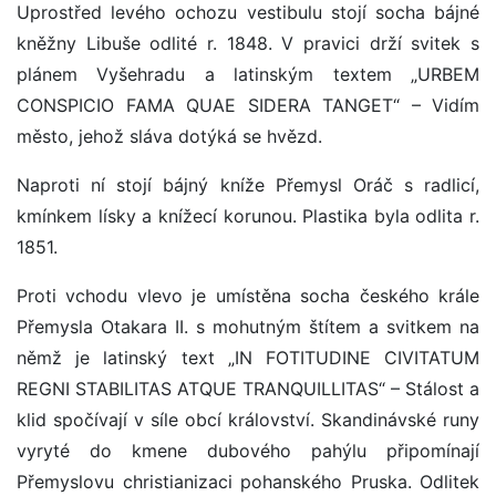
Uprostřed levého ochozu vestibulu stojí socha bájné
kněžny Libuše odlité r. 1848. V pravici drží svitek s
plánem Vyšehradu a latinským textem „URBEM
CONSPICIO FAMA QUAE SIDERA TANGET“ – Vidím
město, jehož sláva dotýká se hvězd.
Naproti ní stojí bájný kníže Přemysl Oráč s radlicí,
kmínkem lísky a knížecí korunou. Plastika byla odlita r.
1851.
Proti vchodu vlevo je umístěna socha českého krále
Přemysla Otakara II. s mohutným štítem a svitkem na
němž je latinský text „IN FOTITUDINE CIVITATUM
REGNI STABILITAS ATQUE TRANQUILLITAS“ – Stálost a
klid spočívají v síle obcí království. Skandinávské runy
vyryté do kmene dubového pahýlu připomínají
Přemyslovu christianizaci pohanského Pruska. Odlitek