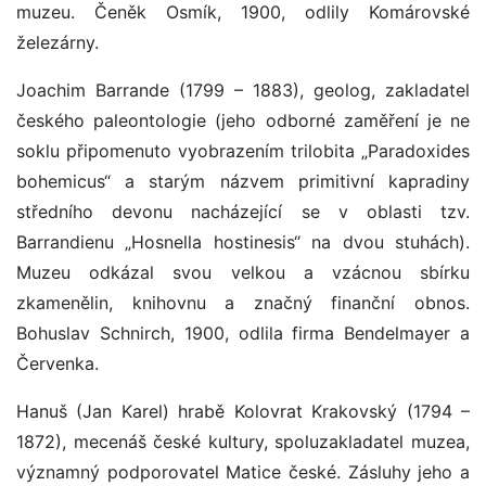
muzeu. Čeněk Osmík, 1900, odlily Komárovské
železárny.
Joachim Barrande (1799 – 1883), geolog, zakladatel
českého paleontologie (jeho odborné zaměření je ne
soklu připomenuto vyobrazením trilobita „Paradoxides
bohemicus“ a starým názvem primitivní kapradiny
středního devonu nacházející se v oblasti tzv.
Barrandienu „Hosnella hostinesis“ na dvou stuhách).
Muzeu odkázal svou velkou a vzácnou sbírku
zkamenělin, knihovnu a značný finanční obnos.
Bohuslav Schnirch, 1900, odlila firma Bendelmayer a
Červenka.
Hanuš (Jan Karel) hrabě Kolovrat Krakovský (1794 –
1872), mecenáš české kultury, spoluzakladatel muzea,
významný podporovatel Matice české. Zásluhy jeho a