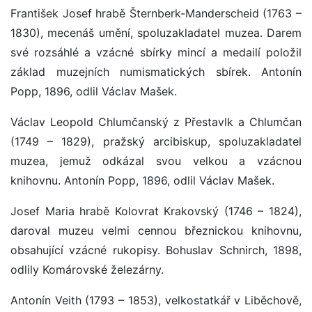
František Josef hrabě Šternberk-Manderscheid (1763 –
1830), mecenáš umění, spoluzakladatel muzea. Darem
své rozsáhlé a vzácné sbírky mincí a medailí položil
základ muzejních numismatických sbírek. Antonín
Popp, 1896, odlil Václav Mašek.
Václav Leopold Chlumčanský z Přestavlk a Chlumčan
(1749 – 1829), pražský arcibiskup, spoluzakladatel
muzea, jemuž odkázal svou velkou a vzácnou
knihovnu. Antonín Popp, 1896, odlil Václav Mašek.
Josef Maria hrabě Kolovrat Krakovský (1746 – 1824),
daroval muzeu velmi cennou březnickou knihovnu,
obsahující vzácné rukopisy. Bohuslav Schnirch, 1898,
odlily Komárovské železárny.
Antonín Veith (1793 – 1853), velkostatkář v Liběchově,