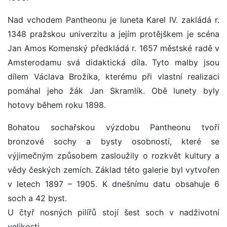
Nad vchodem Pantheonu je luneta Karel IV. zakládá r.
1348 pražskou univerzitu a jejím protějškem je scéna
Jan Amos Komenský předkládá r. 1657 městské radě v
Amsterodamu svá didaktická díla. Tyto malby jsou
dílem Václava Brožíka, kterému při vlastní realizaci
pomáhal jeho žák Jan Skramlík. Obě lunety byly
hotovy během roku 1898.
Bohatou sochařskou výzdobu Pantheonu tvoří
bronzové sochy a bysty osobností, které se
výjimečným způsobem zasloužily o rozkvět kultury a
vědy českých zemích. Základ této galerie byl vytvořen
v letech 1897 – 1905. K dnešnímu datu obsahuje 6
soch a 42 byst.
U čtyř nosných pilířů stojí šest soch v nadživotní
velikosti.