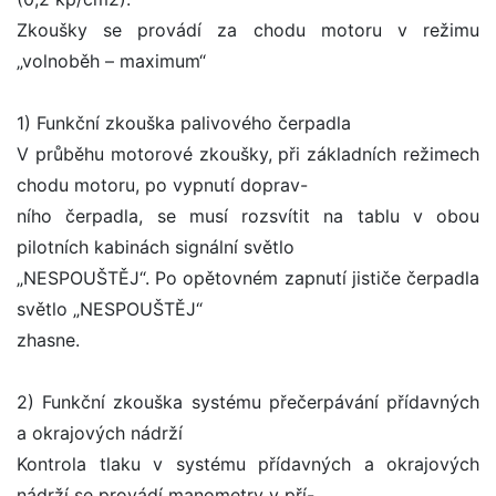
Zkoušky se provádí za chodu motoru v režimu
„volnoběh – maximum“
1) Funkční zkouška palivového čerpadla
V průběhu motorové zkoušky, při základních režimech
chodu motoru, po vypnutí doprav-
ního čerpadla, se musí rozsvítit na tablu v obou
pilotních kabinách signální světlo
„NESPOUŠTĚJ“. Po opětovném zapnutí jističe čerpadla
světlo „NESPOUŠTĚJ“
zhasne.
2) Funkční zkouška systému přečerpávání přídavných
a okrajových nádrží
Kontrola tlaku v systému přídavných a okrajových
nádrží se provádí manometry v pří-