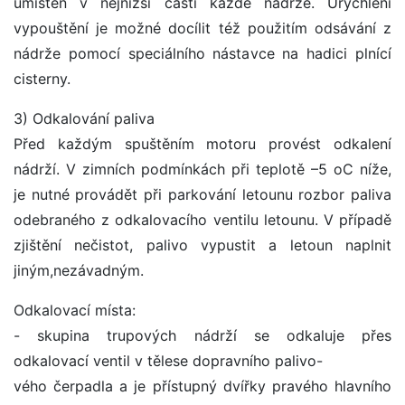
umístěn v nejnižší části každé nádrže. Urychlení
vypouštění je možné docílit též použitím odsávání z
nádrže pomocí speciálního nástavce na hadici plnící
cisterny.
3) Odkalování paliva
Před každým spuštěním motoru provést odkalení
nádrží. V zimních podmínkách při teplotě –5 oC níže,
je nutné provádět při parkování letounu rozbor paliva
odebraného z odkalovacího ventilu letounu. V případě
zjištění nečistot, palivo vypustit a letoun naplnit
jiným,nezávadným.
Odkalovací místa:
- skupina trupových nádrží se odkaluje přes
odkalovací ventil v tělese dopravního palivo-
vého čerpadla a je přístupný dvířky pravého hlavního