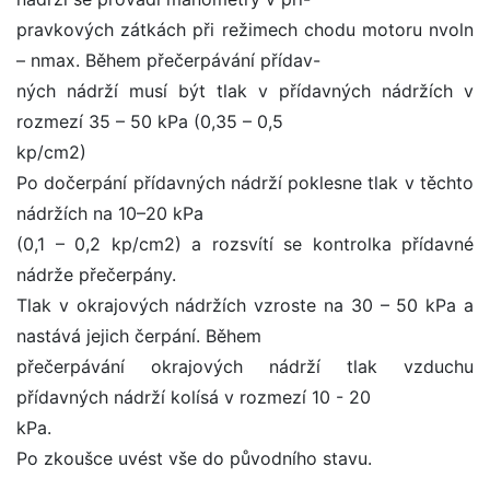
pravkových zátkách při režimech chodu motoru nvoln
– nmax. Během přečerpávání přídav-
ných nádrží musí být tlak v přídavných nádržích v
rozmezí 35 – 50 kPa (0,35 – 0,5
kp/cm2)
Po dočerpání přídavných nádrží poklesne tlak v těchto
nádržích na 10–20 kPa
(0,1 – 0,2 kp/cm2) a rozsvítí se kontrolka přídavné
nádrže přečerpány.
Tlak v okrajových nádržích vzroste na 30 – 50 kPa a
nastává jejich čerpání. Během
přečerpávání okrajových nádrží tlak vzduchu
přídavných nádrží kolísá v rozmezí 10 - 20
kPa.
Po zkoušce uvést vše do původního stavu.