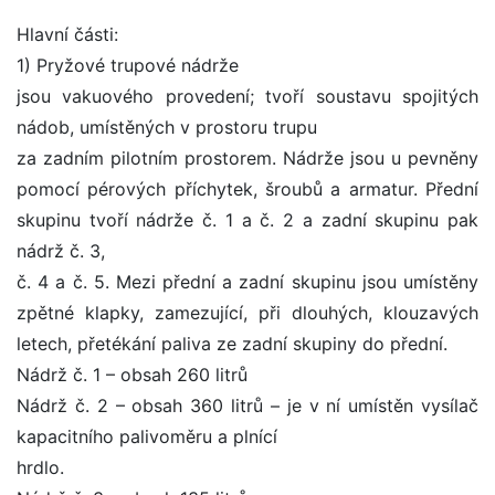
Hlavní části:
1) Pryžové trupové nádrže
jsou vakuového provedení; tvoří soustavu spojitých
nádob, umístěných v prostoru trupu
za zadním pilotním prostorem. Nádrže jsou u pevněny
pomocí pérových příchytek, šroubů a armatur. Přední
skupinu tvoří nádrže č. 1 a č. 2 a zadní skupinu pak
nádrž č. 3,
č. 4 a č. 5. Mezi přední a zadní skupinu jsou umístěny
zpětné klapky, zamezující, při dlouhých, klouzavých
letech, přetékání paliva ze zadní skupiny do přední.
Nádrž č. 1 – obsah 260 litrů
Nádrž č. 2 – obsah 360 litrů – je v ní umístěn vysílač
kapacitního palivoměru a plnící
hrdlo.