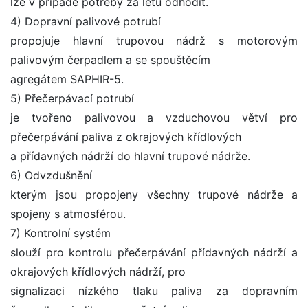
lze v případě potřeby za letu odhodit.
4) Dopravní palivové potrubí
propojuje hlavní trupovou nádrž s motorovým
palivovým čerpadlem a se spouštěcím
agregátem SAPHIR-5.
5) Přečerpávací potrubí
je tvořeno palivovou a vzduchovou větví pro
přečerpávání paliva z okrajových křídlových
a přídavných nádrží do hlavní trupové nádrže.
6) Odvzdušnění
kterým jsou propojeny všechny trupové nádrže a
spojeny s atmosférou.
7) Kontrolní systém
slouží pro kontrolu přečerpávání přídavných nádrží a
okrajových křídlových nádrží, pro
signalizaci nízkého tlaku paliva za dopravním