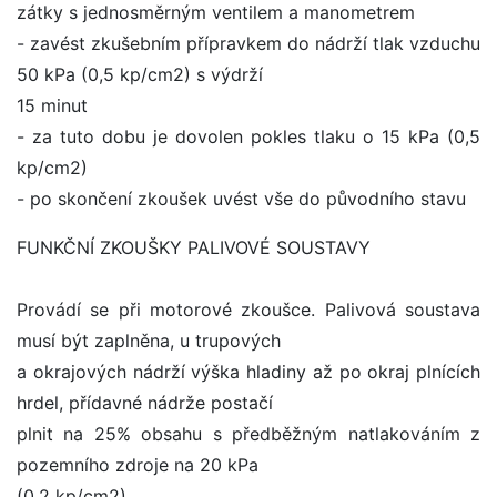
zátky s jednosměrným ventilem a manometrem
- zavést zkušebním přípravkem do nádrží tlak vzduchu
50 kPa (0,5 kp/cm2) s výdrží
15 minut
- za tuto dobu je dovolen pokles tlaku o 15 kPa (0,5
kp/cm2)
- po skončení zkoušek uvést vše do původního stavu
FUNKČNÍ ZKOUŠKY PALIVOVÉ SOUSTAVY
Provádí se při motorové zkoušce. Palivová soustava
musí být zaplněna, u trupových
a okrajových nádrží výška hladiny až po okraj plnících
hrdel, přídavné nádrže postačí
plnit na 25% obsahu s předběžným natlakováním z
pozemního zdroje na 20 kPa
(0,2 kp/cm2).