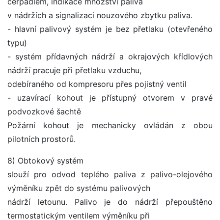
čerpadlem, indikace množství paliva
v nádržích a signalizaci nouzového zbytku paliva.
- hlavní palivový systém je bez přetlaku (otevřeného
typu)
- systém přídavných nádrží a okrajových křídlových
nádrží pracuje při přetlaku vzduchu,
odebíraného od kompresoru přes pojistný ventil
- uzavírací kohout je přístupný otvorem v pravé
podvozkové šachtě
Požární kohout je mechanicky ovládán z obou
pilotních prostorů.
8) Obtokový systém
slouží pro odvod teplého paliva z palivo-olejového
výměníku zpět do systému palivových
nádrží letounu. Palivo je do nádrží přepouštěno
termostatickým ventilem výměníku při