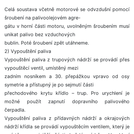
Celá soustava včetně motorové se odvzdušní pomocí
šroubení na palivoolejovém agre-
gátu v horní části motoru, uvolněným šroubením musí
unikat palivo bez vzduchových
bublin. Poté šroubení zpět utáhneme.
2) Vypouštění paliva
Vypouštění paliva z trupových nádrží se provádí přes
vypouštěcí ventil, umístěný mezi
zadním nosníkem a 30. přepážkou vpravo od osy
symetrie a přístupný je po sejmutí části
přechodového krytu křídlo – trup. Pro urychlení je
možné použít zapnutí dopravního palivového
čerpadla.
Vypouštění paliva z přídavných nádrží a okrajových
nádrží křídla se provádí vypouštěcím ventilem, který je