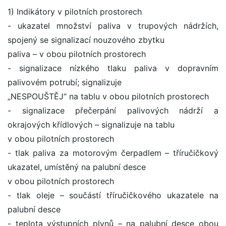
1) Indikátory v pilotních prostorech
- ukazatel množství paliva v trupových nádržích,
spojený se signalizací nouzového zbytku
paliva – v obou pilotních prostorech
- signalizace nízkého tlaku paliva v dopravním
palivovém potrubí; signalizuje
„NESPOUŠTĚJ“ na tablu v obou pilotních prostorech
- signalizace přečerpání palivových nádrží a
okrajových křídlových – signalizuje na tablu
v obou pilotních prostorech
- tlak paliva za motorovým čerpadlem – tříručičkový
ukazatel, umístěný na palubní desce
v obou pilotních prostorech
- tlak oleje – součástí tříručičkového ukazatele na
palubní desce
- teplota výstupních plynů – na palubní desce obou