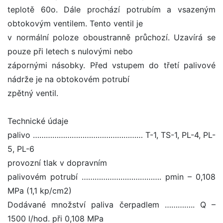
teplotě 60o. Dále prochází potrubím a vsazeným
obtokovým ventilem. Tento ventil je
v normální poloze oboustranně průchozí. Uzavírá se
pouze při letech s nulovými nebo
zápornými násobky. Před vstupem do třetí palivové
nádrže je na obtokovém potrubí
zpětný ventil.
Technické údaje
palivo …………………………………………… T-1, TS-1, PL-4, PL-
5, PL-6
provozní tlak v dopravním
palivovém potrubí ………………………………. pmin – 0,108
MPa (1,1 kp/cm2)
Dodávané množství paliva čerpadlem ………….. Q –
1500 l/hod. při 0,108 MPa