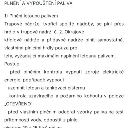
PLNĚNÍ A VYPOUŠTĚNÍ PALIVA
1) Plnění letounu palivem
Trupové nádrže, tvořící spojité nádoby, se plní přes
hrdlo v trupové nádrži č. 2. Okrajové
křídlové nádrže a přídavné nádrže plnit samostatně,
vlastními plnícími hrdly pouze pro
lety, vyžadující maximální naplnění letounu palivem.
Postup:
- před plněním kontrola vypnutí zdroje elektrické
energie, popřípadě vypnout
- uzemnit letoun a tankovací cisternu
- kontrola uzavíracího a požárního kohoutu v poloze
„OTEVŘENO“
- před vlastním plněním odebrat vzorky paliva na test
přítomnosti vody, odpustit z plnící
cisterny 10 – 15 litrů paliva