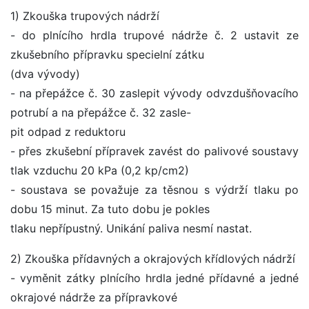
1) Zkouška trupových nádrží
- do plnícího hrdla trupové nádrže č. 2 ustavit ze
zkušebního přípravku specielní zátku
(dva vývody)
- na přepážce č. 30 zaslepit vývody odvzdušňovacího
potrubí a na přepážce č. 32 zasle-
pit odpad z reduktoru
- přes zkušební přípravek zavést do palivové soustavy
tlak vzduchu 20 kPa (0,2 kp/cm2)
- soustava se považuje za těsnou s výdrží tlaku po
dobu 15 minut. Za tuto dobu je pokles
tlaku nepřípustný. Unikání paliva nesmí nastat.
2) Zkouška přídavných a okrajových křídlových nádrží
- vyměnit zátky plnícího hrdla jedné přídavné a jedné
okrajové nádrže za přípravkové