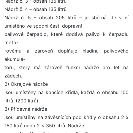
Nádrž č. 3 – obsah 135 litrů
Nádrž č. 4 – obsah 135 litrů
Nádrž č. 5 – obsah 205 litrů – je sběrná. Je v ní
umístěno ve spodní části dopravní
palivové čerpadlo, které dodává palivo k čerpadlu
moto-
rovému a zároveň doplňuje hladinu palivového
akumulá-
toru, který má zároveň funkci nádrže pro let na
zádech.
2) Okrajové nádrže
jsou umístěny na koncích křídla, každá o obsahu 100
litrů. (200 litrů)
3) Přídavné nádrže
jsou umístěny na závěsnících pod křídly o obsahu 2 x
150 litrů nebo 2 x 350 litrů. Nádrže