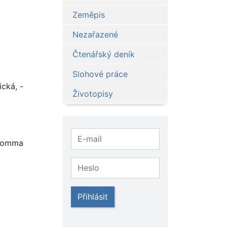
Zeměpis
Nezařazené
Čtenářský deník
Slohové práce
ická, -
Životopisy
alomma
Přihlásit