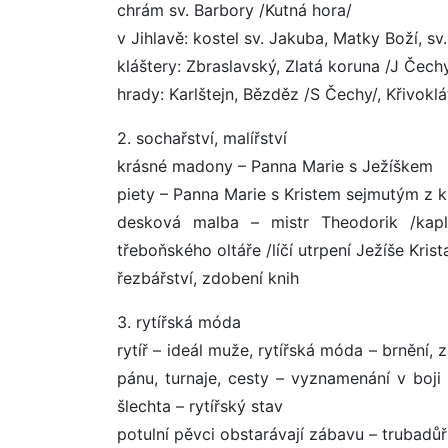
chrám sv. Barbory /Kutná hora/
v Jihlavě: kostel sv. Jakuba, Matky Boží, sv
kláštery: Zbraslavský, Zlatá koruna /J Čech
hrady: Karlštejn, Bězděz /S Čechy/, Křivoklá
2. sochařství, malířství
krásné madony – Panna Marie s Ježíškem
piety – Panna Marie s Kristem sejmutým z k
desková malba – mistr Theodorik /kaple
třeboňského oltáře /líčí utrpení Ježíše Krist
řezbářství, zdobení knih
3. rytířská móda
rytíř – ideál muže, rytířská móda – brnění,
pánu, turnaje, cesty – vyznamenání v boji /
šlechta – rytířský stav
potulní pěvci obstarávají zábavu – trubadůři