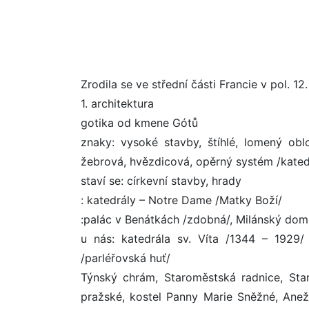
Zrodila se ve střední části Francie v pol. 12
1. architektura
gotika od kmene Gótů
znaky: vysoké stavby, štíhlé, lomený obl
žebrová, hvězdicová, opěrný systém /katedr
staví se: církevní stavby, hrady
: katedrály – Notre Dame /Matky Boží/
:palác v Benátkách /zdobná/, Milánský do
u nás: katedrála sv. Víta /1344 – 1929/
/parléřovská huť/
Týnský chrám, Staroměstská radnice, St
pražské, kostel Panny Marie Sněžné, Anež