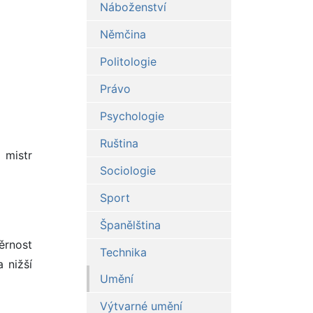
Náboženství
Němčina
Politologie
Právo
Psychologie
Ruština
 mistr
Sociologie
Sport
Španělština
věrnost
Technika
a nižší
Umění
Výtvarné umění