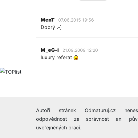
MenT
07.06.2015 19:56
Dobrý .-)
M_eG-i
21.09.2009 12:20
luxury referat
Autoři stránek Odmaturuj.cz nenes
odpovědnost za správnost ani pův
uveřejněných prací.