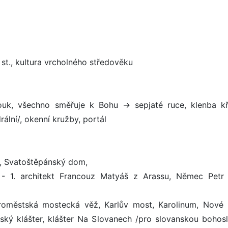
. st., kultura vrcholného středověku
ouk, všechno směřuje k Bohu -> sepjaté ruce, klenba kř
ální/, okenní kružby, portál
m, Svatoštěpánský dom,
 - 1. architekt Francouz Matyáš z Arassu, Němec Petr 
aroměstská mostecká věž, Karlův most, Karolinum, Nové
ský klášter, klášter Na Slovanech /pro slovanskou bohosl