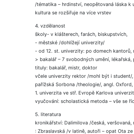
/tématika – hrdinství, neopětovaná láska k 
kultura se rozšiřuje na více vrstev
4. vzdělanost
školy- v klášterech, farách, biskupstvích,
- městské /dohlížejí univerzity/
- od 12. st. univerzity: po domech kantorů, 
> bakalář – 7 svobodných umění, lékařská, p
tituly: bakalář, mistr, doktor
včele univerzity rektor /mohl být i student/
pařížská Sorbona /theologie/, angl. Oxford
1. univerzita ve stř. Evropě Karlova univerzit
vyučování: scholastická metoda – vše se řídí 
5. literatura
kronikářství: Dalimilova /česká, veršovaná
: Zbraslavská /v latině, autoři – opat Ota z