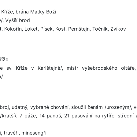
. Kříže, brána Matky Boží
y/, Vyšší brod
t, Kokořín, Loket, Písek, Kost, Pernštejn, Točník, Zvíkov
říže
 sv. Kříže v Karlštejně/, mistr vyšebrodského oltáře,
a/
 zbroj, udatný, vybrané chování, sloužil ženám /urozeným/, 
kratší/, 7 páže, 14 panoš, 21 pasování na rytíře, střední 
, truvéři, minesengři