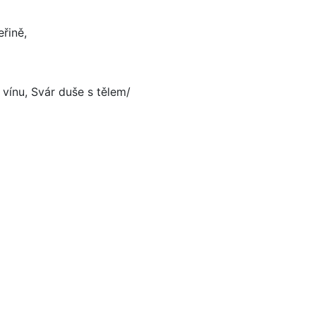
eřině,
 vínu, Svár duše s tělem/