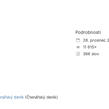
Podrobnosti
28. prosinec 
11 615×
366 slov
enářský deník
(Čtenářský deník)