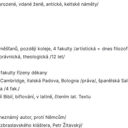
urozené, vdané ženě, antické, keltské náměty/
měšťanů, později koleje, 4 fakulty /artistická = dnes filozof
rávnická, theologická /12 let/
, fakulty řízeny děkany
, Cambridge, italská Padova, Bologna /práva/, španělská S
a /4 fak./
Biblí, biflování, v latině, čtením lat. Textu
, neznámý autor, proti Němcům/
e zbraslavského kláštera, Petr Žitavský/