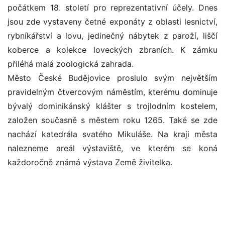
počátkem 18. století pro reprezentativní účely. Dnes
jsou zde vystaveny četné exponáty z oblasti lesnictví,
rybníkářství a lovu, jedinečný nábytek z paroží, liščí
koberce a kolekce loveckých zbraních. K zámku
přiléhá malá zoologická zahrada.
Město České Budějovice proslulo svým největším
pravidelným čtvercovým náměstím, kterému dominuje
bývalý dominikánský klášter s trojlodním kostelem,
založen současně s městem roku 1265. Také se zde
nachází katedrála svatého Mikuláše. Na kraji města
nalezneme areál výstaviště, ve kterém se koná
každoročně známá výstava Země živitelka.