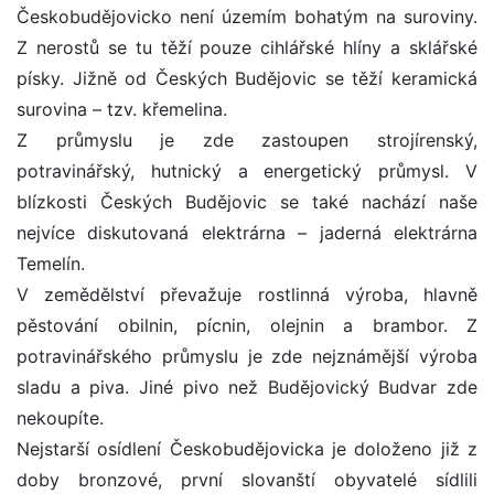
Českobudějovicko není územím bohatým na suroviny.
Z nerostů se tu těží pouze cihlářské hlíny a sklářské
písky. Jižně od Českých Budějovic se těží keramická
surovina – tzv. křemelina.
Z průmyslu je zde zastoupen strojírenský,
potravinářský, hutnický a energetický průmysl. V
blízkosti Českých Budějovic se také nachází naše
nejvíce diskutovaná elektrárna – jaderná elektrárna
Temelín.
V zemědělství převažuje rostlinná výroba, hlavně
pěstování obilnin, pícnin, olejnin a brambor. Z
potravinářského průmyslu je zde nejznámější výroba
sladu a piva. Jiné pivo než Budějovický Budvar zde
nekoupíte.
Nejstarší osídlení Českobudějovicka je doloženo již z
doby bronzové, první slovanští obyvatelé sídlili