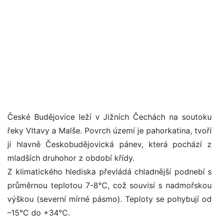
České Budějovice leží v Jižních Čechách na soutoku
řeky Vltavy a Malše. Povrch území je pahorkatina, tvoří
ji hlavně Českobudějovická pánev, která pochází z
mladších druhohor z období křídy.
Z klimatického hlediska převládá chladnější podnebí s
průměrnou teplotou 7-8°C, což souvisí s nadmořskou
výškou (severní mírné pásmo). Teploty se pohybují od
–15°C do +34°C.