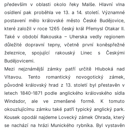
především v oblasti okolo řeky Malše. Hlavní vlna
osídlení pak proběhla ve 13. a 14. století. Významné
postavení mělo královské město České Budějovice,
které založil v roce 1265 český král Přemysl Otakar II.
Také v období Rakouska – Uherska vedly regionem
důležité dopravní tepny, včetně první koněspřežné
železnice, spojující rakouský Linec s Českými
Budějovicemi.
Mezi nejznámější zámky patří určitě Hluboká nad
Vltavou. Tento romantický novogotický zámek,
původně královský hrad z 13. století byl přestavěn v
letech 1840-1871 podle anglického královského sídla
Windsdor, ale ve zmenšené formě. K tomuto
okouzlujícímu zámku také patří typický anglický park.
Kousek opodál najdeme Lovecký zámek Ohrada, který
se nachází na hrázi Munického rybníka. Byl vystavěn