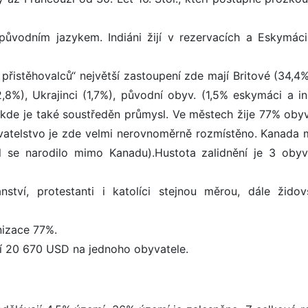
původním jazykem. Indiáni žijí v rezervacích a Eskymáci 
přistěhovalců“ největší zastoupení zde mají Britové (34,4%
,8%), Ukrajinci (1,7%), původní obyv. (1,5% eskymáci a ind
A, kde je také soustředěn průmysl. Ve městech žije 77% obyv
vatelstvo je zde velmi nerovnoměrně rozmístěno. Kanada 
tel se narodilo mimo Kanadu).Hustota zalidnění je 3 obyv
ství, protestanti i katolíci stejnou měrou, dále židov
nizace 77%.
í 20 670 USD na jednoho obyvatele.