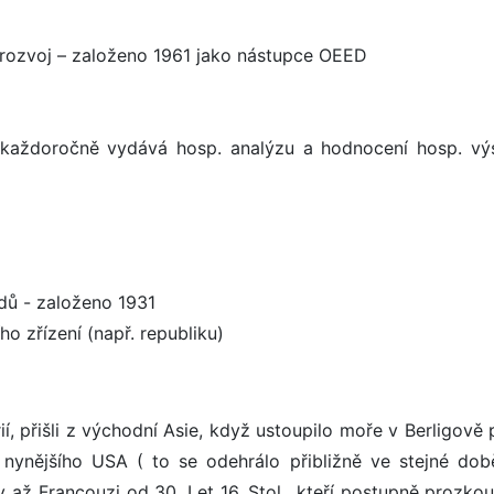
 rozvoj – založeno 1961 jako nástupce OEED
í každoročně vydává hosp. analýzu a hodnocení hosp. vý
dů - založeno 1931
o zřízení (např. republiku)
í, přišli z východní Asie, když ustoupilo moře v Berligově 
o nynějšího USA ( to se odehrálo přibližně ve stejné dob
y až Francouzi od 30. Let 16. Stol., kteří postupně prozkou