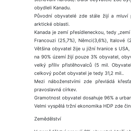
obydleli Kanadu.
Původní obyvatelé zde stále žijí a mluví 
arktické oblasti.
Kanada je zemí přesídleneckou, tedy „zemí 
Francouzi (25,7%), Němci(3,6%), Italové (2
Většina obyvatel žije u jižní hranice s US
na 90% území žijí pouze 3% obyvatel, oby
velký příliv přistěhovalců (5 mil. Obyva
celkový počet obyvatel je tedy 31,2 mil..
Mezi náboženstvími zde převládá křesťan
pravoslavná církev.
Gramotnost obyvatel dosahuje 96% a urba
Velmi vyspělá tržní ekonomika HDP zde čin
Zemědělství