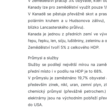
V zemědělství pracují 3% obyvatel, kteří o
Kanady lze pro zemědělství využít pouze 1
V Kanadě se pěstuje převážně skot a pras
polárním kruhem a u Hudsonova zálivu), 
blízko Lancasterského průlivu).
Kanada je jednou z předních zemí ve výv
řepu, řepku, len, sóju, luštěniny, zeleninu a 
Zemědělství tvoří 5% z celkového HDP.
Průmysl a služby
Služby se podílejí největší mírou na zam
přední místo i v podílu na HDP je to 68%.
V průmyslu je zaměstnáno 19,7% obyvatel 
především zinek, nikl, uran, zemní plyn, z
chemický průmysl (převážně petrochem.) 
elektrárny jsou na východním pobřeží přev
do USA.