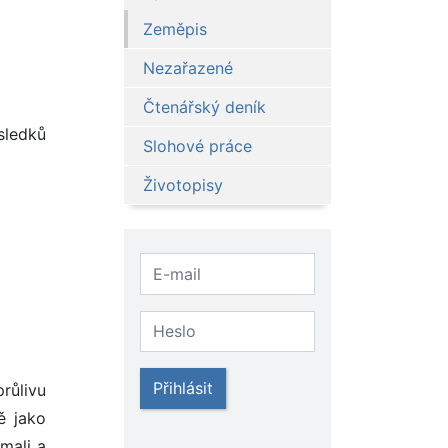
Zeměpis
Nezařazené
Čtenářský deník
sledků
Slohové práce
Životopisy
Přihlásit
průlivu
ě jako
mali a