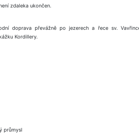
není zdaleka ukončen.
dní doprava převážně po jezerech a řece sv. Vavřinc
kážku Kordillery.
ný průmysl