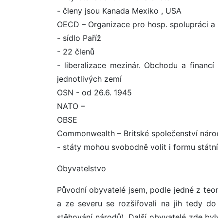
- členy jsou Kanada Mexiko , USA
OECD – Organizace pro hosp. spolupráci a
- sídlo Paříž
- 22 členů
- liberalizace mezinár. Obchodu a financ
jednotlivých zemí
OSN - od 26.6. 1945
NATO –
OBSE
Commonwealth – Britské společenství náro
- státy mohou svobodně volit i formu státníh
Obyvatelstvo
Původní obyvatelé jsem, podle jedné z teori
a ze severu se rozšiřovali na jih tedy d
stěhování národů). Další obyvatelé zde byl