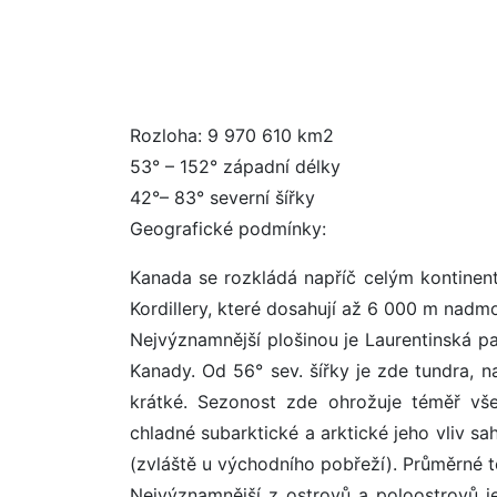
Rozloha: 9 970 610 km2
53° – 152° západní délky
42°– 83° severní šířky
Geografické podmínky:
Kanada se rozkládá napříč celým kontinent
Kordillery, které dosahují až 6 000 m nadm
Nejvýznamnější plošinou je Laurentinská pa
Kanady. Od 56° sev. šířky je zde tundra, n
krátké. Sezonost zde ohrožuje téměř vše
chladné subarktické a arktické jeho vliv sah
(zvláště u východního pobřeží). Průměrné t
Nejvýznamnější z ostrovů a poloostrovů je