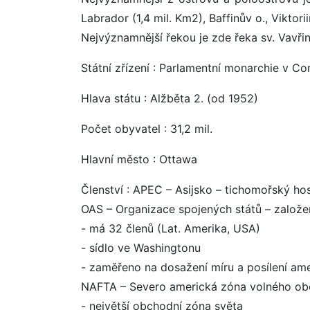
Labrador (1,4 mil. Km2), Baffinův o., Viktorii
Nejvýznamnější řekou je zde řeka sv. Vavřin
Státní zřízení : Parlamentní monarchie v 
Hlava státu : Alžběta 2. (od 1952)
Počet obyvatel : 31,2 mil.
Hlavní město : Ottawa
Členství : APEC – Asijsko – tichomořský h
OAS – Organizace spojených států – založ
- má 32 členů (Lat. Amerika, USA)
- sídlo ve Washingtonu
- zaměřeno na dosažení míru a posílení ame
NAFTA – Severo americká zóna volného obc
- největší obchodní zóna světa