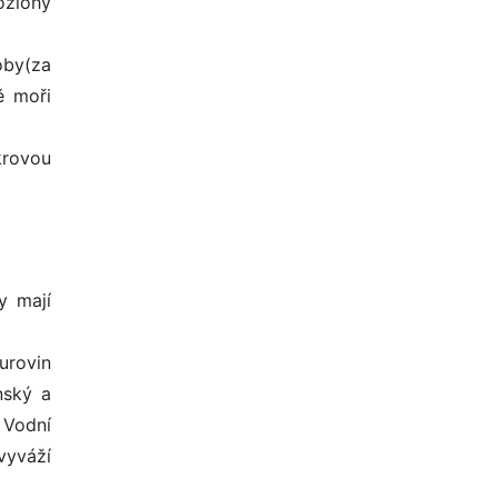
ozlohy
oby(za
ě moři
krovou
y mají
urovin
nský a
 Vodní
vyváží