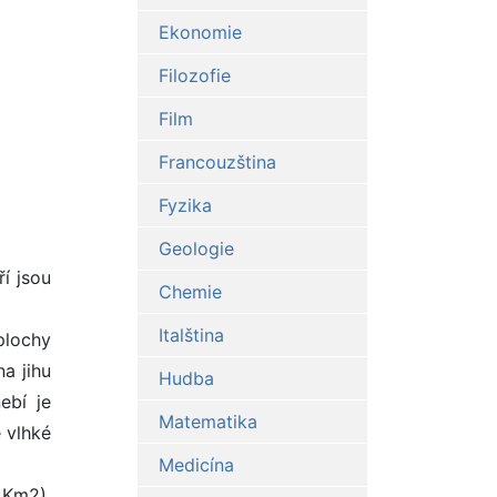
Ekonomie
Filozofie
Film
Francouzština
Fyzika
Geologie
í jsou
Chemie
Italština
plochy
a jihu
Hudba
ebí je
Matematika
é vlhké
Medicína
 Km2),