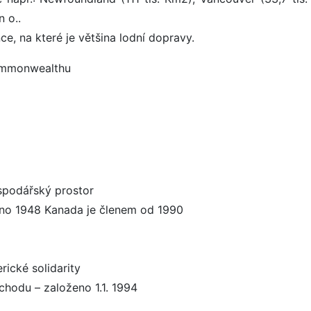
n o..
ce, na které je většina lodní dopravy.
Commonwealthu
ospodářský prostor
eno 1948 Kanada je členem od 1990
rické solidarity
hodu – založeno 1.1. 1994