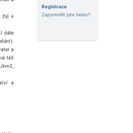
Registrace
Zapomněli jste heslo?
žijí v
) dále
iáni).
atel a
má též
./km2,
ství a