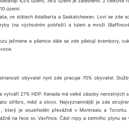
bdělávají 4,5% území, 36% území je zalesněno. Z celkové r
/10 území.
ata, ve státech Adalberta a Saskatchewan. Loví se zde s
ryby (na východním pobřeží) a tuleni a mroži (Baffinov
ozu ječmene a pšenice dále se zde pěstují brambory, cu
ovoce.
ěstnanosti obyvatel nyní zde pracuje 70% obyvatel. Služb
a vytváří 27% HDP. Kanada má velké zásoby nerostných s
lato stříbro, měď a olovo. Nejvýznamnější je zde strojíre
, který je soustředěn převážně v Montrealu a Torontu.
ážně na řece sv. Vavřince. Část ropy a zemního plynu se 