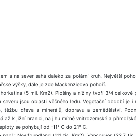
em a na sever sahá daleko za polární kruh. Největší pohoř
ořské výšky, dále je zde Mackenzieovo pohoří.
horkatina (5 mil. Km2). Plošiny a nížiny tvoří 3/4 celkové 
a severu jsou oblasti věčného ledu. Vegetační období je i n
, těžbu dřeva a minerálů, dopravu a zemědělství. Podn
á až k jižní hranici, na jihu mírné vnitrozemské a přímořsk
eploty se pohybují od -11° C do 21° C.
 např.: Newfoundland (111 tis. Km2), Vancouver (33,7 tis.