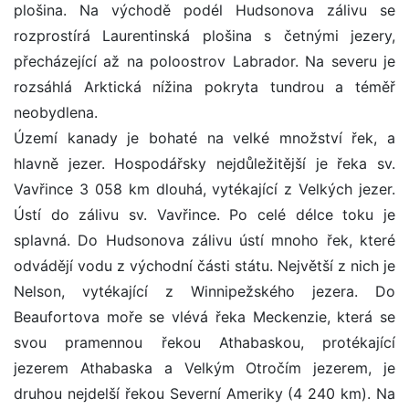
plošina. Na východě podél Hudsonova zálivu se
rozprostírá Laurentinská plošina s četnými jezery,
přecházející až na poloostrov Labrador. Na severu je
rozsáhlá Arktická nížina pokryta tundrou a téměř
neobydlena.
Území kanady je bohaté na velké množství řek, a
hlavně jezer. Hospodářsky nejdůležitější je řeka sv.
Vavřince 3 058 km dlouhá, vytékající z Velkých jezer.
Ústí do zálivu sv. Vavřince. Po celé délce toku je
splavná. Do Hudsonova zálivu ústí mnoho řek, které
odvádějí vodu z východní části státu. Největší z nich je
Nelson, vytékající z Winnipežského jezera. Do
Beaufortova moře se vlévá řeka Meckenzie, která se
svou pramennou řekou Athabaskou, protékající
jezerem Athabaska a Velkým Otročím jezerem, je
druhou nejdelší řekou Severní Ameriky (4 240 km). Na