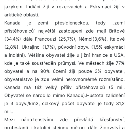
jazykem. Indiáni žijí v rezervacích a Eskymáci žijí v
arktické oblasti.
Kanada je zemí přesídleneckou, tedy „zemí
přistěhovalců“ největší zastoupení zde mají Britové
(34,4%) dále Francouzi (25,7%), Němci(3,6%), Italové
(2,8%), Ukrajinci (1,7%), původní obyv. (1,5% eskymáci
a indiáni). Většina obyvatel žije u jižní hranice s USA,
kde je také soustředěn průmysl. Ve městech žije 77%
obyvatel a na 90% území žijí pouze 3% obyvatel,
obyvatelstvo je zde velmi nerovnoměrně rozmístěno.
Kanada má též velký příliv přistěhovalců (5 mil.
Obyvatel se narodilo mimo Kanadu).Hustota zalidnění
je 3 obyv./km2, celkový počet obyvatel je tedy 31,2
mil..
Mezi náboženstvími zde převládá křesťanství,
protestanti i katolíci stejnou měrou, dále židovství a