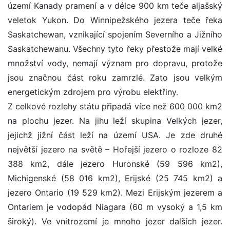
území Kanady pramení a v délce 900 km teče aljašský
veletok Yukon. Do Winnipežského jezera teče řeka
Saskatchewan, vznikající spojením Severního a Jižního
Saskatchewanu. Všechny tyto řeky přestože mají velké
množství vody, nemají význam pro dopravu, protože
jsou značnou část roku zamrzlé. Zato jsou velkým
energetickým zdrojem pro výrobu elektřiny.
Z celkové rozlehy státu připadá více než 600 000 km2
na plochu jezer. Na jihu leží skupina Velkých jezer,
jejichž jižní část leží na území USA. Je zde druhé
největší jezero na světě – Hořejší jezero o rozloze 82
388 km2, dále jezero Huronské (59 596 km2),
Michigenské (58 016 km2), Erijské (25 745 km2) a
jezero Ontario (19 529 km2). Mezi Erijským jezerem a
Ontariem je vodopád Niagara (60 m vysoký a 1,5 km
široký). Ve vnitrozemí je mnoho jezer dalších jezer.