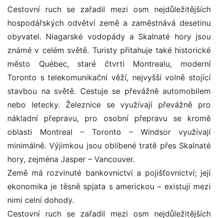
Cestovní ruch se zařadil mezi osm nejdůležitějších
hospodářských odvětví země a zaměstnává desetinu
obyvatel. Niagarské vodopády a Skalnaté hory jsou
známé v celém světě. Turisty přitahuje také historické
město Québec, staré čtvrti Montrealu, moderní
Toronto s telekomunikační věží, nejvyšší volně stojící
stavbou na světě. Cestuje se převážně automobilem
nebo letecky. Železnice se využívají převážně pro
nákladní přepravu, pro osobní přepravu se kromě
oblasti Montreal – Toronto – Windsor využívají
minimálně. Výjimkou jsou oblíbené tratě přes Skalnaté
hory, zejména Jasper – Vancouver.
Země má rozvinuté bankovnictví a pojišťovnictví; její
ekonomika je těsně spjata s americkou – existují mezi
nimi celní dohody.
Cestovní ruch se zařadil mezi osm nejdůležitějších