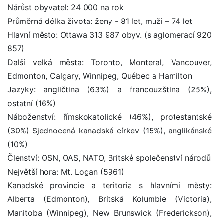
Nárůst obyvatel: 24 000 na rok
Průměrná délka života: ženy - 81 let, muži – 74 let
Hlavní město: Ottawa 313 987 obyv. (s aglomerací 920
857)
Další velká města: Toronto, Monteral, Vancouver,
Edmonton, Calgary, Winnipeg, Québec a Hamilton
Jazyky: angličtina (63%) a francouzština (25%),
ostatní (16%)
Náboženství: římskokatolické (46%), protestantské
(30%) Sjednocená kanadská církev (15%), anglikánské
(10%)
Členství: OSN, OAS, NATO, Britské společenství národů
Největší hora: Mt. Logan (5961)
Kanadské provincie a teritoria s hlavními městy:
Alberta (Edmonton), Britská Kolumbie (Victoria),
Manitoba (Winnipeg), New Brunswick (Frederickson),