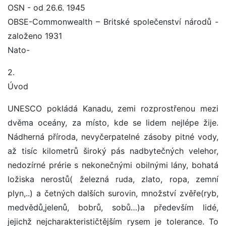
OSN - od 26.6. 1945
OBSE-Commonwealth – Britské společenství národů -
založeno 1931
Nato-
2.
Úvod
UNESCO pokládá Kanadu, zemi rozprostřenou mezi
dvěma oceány, za místo, kde se lidem nejlépe žije.
Nádherná příroda, nevyčerpatelné zásoby pitné vody,
až tisíc kilometrů široký pás nadbytečných velehor,
nedozírné prérie s nekonečnými obilnými lány, bohatá
ložiska nerostů( železná ruda, zlato, ropa, zemní
plyn,..) a četných dalších surovin, množství zvěře(ryb,
medvědů,jelenů, bobrů, sobů…)a především lidé,
jejichž nejcharakterističtějším rysem je tolerance. To