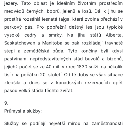
jezery. Tato oblast je ideálním životním prostředím
medvědů černých, bobrů, jelenů a losů. Dál k jihu se
prostírá rozsáhlá lesnatá tajga, která zvolna přechází v
parkový pás. Pro pobřežní deštný les jsou typické
vysoké cedry a smrky. Na jihu států Alberta,
Saskatchewan a Manitoba se pak rozkládají travnaté
stepi a zemědělská půda. Tyto končiny byli kdysi
pastvinami nepředstavitelných stád buvolů a bizonů,
jejichž počet se ze 40 mil. v roce 1830 snížil na několik
tisíc na počátku 20. století. Od té doby se však situace
zlepšila a dnes se v kanadských rezervacích opět
pasou velká stáda těchto zvířat.
9.
Průmysl a služby:
Služby se podílejí největší mírou na zaměstnanosti