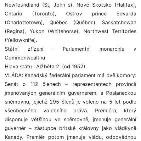
Newfoundland (St, John s), Nové Skotsko (Halifax),
Ontario (Toronto), Ostrov prince Edvarda
(Charlottetown), Québec (Québec), Saskatchewan
(Regina), Yukon (Whitehorse), Northwest Territories
(Yellowknife).
Státní zřízení : Parlamentní monarchie v
Commonwealthu
Hlava státu : Alžběta 2. (od 1952)
VLÁDA: Kanadský federální parlament má dvě komory:
Senát o 112 členech – reprezentantech provincií
jmenovaných generálním guvernérem, a Poslaneckou
sněmovnu, jejichž 295 členů je voleno na 5 let podle
všeobecného volebního práva. Premiéra, který
disponuje většinou ve sněmovně, jmenuje generální
guvernér – zástupce britské královny jako vládkyně
Kanady. Premiér potom jmenuje vládu, odpovědnou