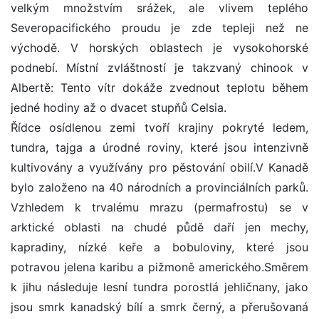
velkým množstvím srážek, ale vlivem teplého
Severopacifického proudu je zde tepleji než ne
východě. V horských oblastech je vysokohorské
podnebí. Místní zvláštností je takzvaný chinook v
Albertě: Tento vítr dokáže zvednout teplotu během
jedné hodiny až o dvacet stupňů Celsia.
Řídce osídlenou zemi tvoří krajiny pokryté ledem,
tundra, tajga a úrodné roviny, které jsou intenzivně
kultivovány a využívány pro pěstování obilí.V Kanadě
bylo založeno na 40 národních a provinciálních parků.
Vzhledem k trvalému mrazu (permafrostu) se v
arktické oblasti na chudé půdě daří jen mechy,
kapradiny, nízké keře a bobuloviny, které jsou
potravou jelena karibu a pižmoně amerického.Směrem
k jihu následuje lesní tundra porostlá jehličnany, jako
jsou smrk kanadský bílí a smrk černý, a přerušovaná