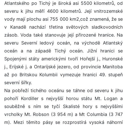
Atlantského po Tichý je široká asi 5500 kilometrů, od
severu k jihu měří 4600 kilometrů. Její vnitrozemské
vody mají plochu asi 755 000 km2,což znamená, že se
v Kanadě nachází třetina světových sladkovodních
zásob. Voda také stanovuje její přirozené hranice. Na
severu Severní ledový oceán, na východě Atlantský
oceán a na západě Tichý oceán. Jižní hranici se
Spojenými státy americkými tvoří Hořejší j., Huronské
j., Erijské j. a Ontarijské jezero, od provincie Manitoba
až po Britskou Kolumbii vymezuje hranici 49. stupeň
severní šířky.
Na pobřeží tichého oceánu se táhne od severu k jihu
pohoří Kordiller s nejvyšší horou státu Mt. Logan a
souběžně s ním se tyčí Skalisté hory s nejvyššími
vrcholky Mt. Robson (3 954 m) a Mt Columbia (3 747
m). Mezi těmito pásy se rozprostírá vysoká náhorní