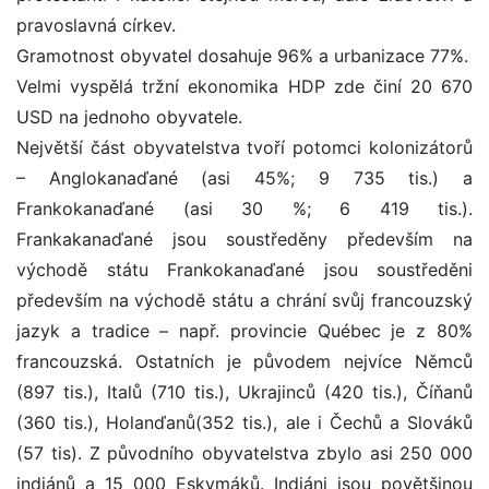
pravoslavná církev.
Gramotnost obyvatel dosahuje 96% a urbanizace 77%.
Velmi vyspělá tržní ekonomika HDP zde činí 20 670
USD na jednoho obyvatele.
Největší část obyvatelstva tvoří potomci kolonizátorů
– Anglokanaďané (asi 45%; 9 735 tis.) a
Frankokanaďané (asi 30 %; 6 419 tis.).
Frankakanaďané jsou soustředěny především na
východě státu Frankokanaďané jsou soustředěni
především na východě státu a chrání svůj francouzský
jazyk a tradice – např. provincie Québec je z 80%
francouzská. Ostatních je původem nejvíce Němců
(897 tis.), Italů (710 tis.), Ukrajinců (420 tis.), Číňanů
(360 tis.), Holanďanů(352 tis.), ale i Čechů a Slováků
(57 tis). Z původního obyvatelstva zbylo asi 250 000
indiánů a 15 000 Eskymáků. Indiáni jsou povětšinou