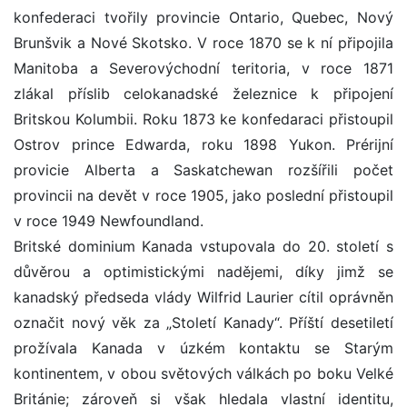
konfederaci tvořily provincie Ontario, Quebec, Nový
Brunšvik a Nové Skotsko. V roce 1870 se k ní připojila
Manitoba a Severovýchodní teritoria, v roce 1871
zlákal příslib celokanadské železnice k připojení
Britskou Kolumbii. Roku 1873 ke konfedaraci přistoupil
Ostrov prince Edwarda, roku 1898 Yukon. Prérijní
provicie Alberta a Saskatchewan rozšířili počet
provincii na devět v roce 1905, jako poslední přistoupil
v roce 1949 Newfoundland.
Britské dominium Kanada vstupovala do 20. století s
důvěrou a optimistickými nadějemi, díky jimž se
kanadský předseda vlády Wilfrid Laurier cítil oprávněn
označit nový věk za „Století Kanady“. Příští desetiletí
prožívala Kanada v úzkém kontaktu se Starým
kontinentem, v obou světových válkách po boku Velké
Británie; zároveň si však hledala vlastní identitu,