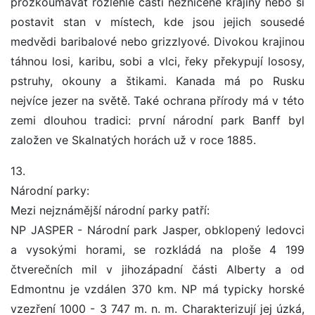
prozkoumávat rozlehlé části nezničené krajiny nebo si
postavit stan v místech, kde jsou jejich sousedé
medvědi baribalové nebo grizzlyové. Divokou krajinou
táhnou losi, karibu, sobi a vlci, řeky překypují lososy,
pstruhy, okouny a štikami. Kanada má po Rusku
nejvíce jezer na světě. Také ochrana přírody má v této
zemi dlouhou tradici: první národní park Banff byl
založen ve Skalnatých horách už v roce 1885.
13.
Národní parky:
Mezi nejznámější národní parky patří:
NP JASPER - Národní park Jasper, obklopený ledovci
a vysokými horami, se rozkládá na ploše 4 199
čtverečních mil v jihozápadní části Alberty a od
Edmontnu je vzdálen 370 km. NP má typicky horské
vzezření 1000 - 3 747 m. n. m. Charakterizují jej úzká,