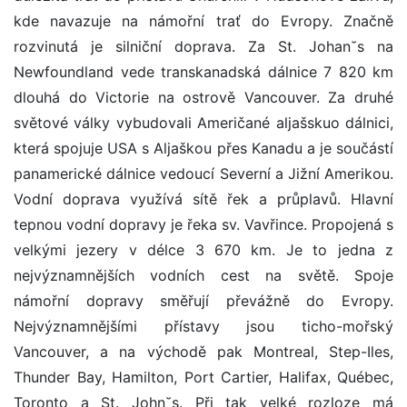
kde navazuje na námořní trať do Evropy. Značně
rozvinutá je silniční doprava. Za St. Johan˘s na
Newfoundland vede transkanadská dálnice 7 820 km
dlouhá do Victorie na ostrově Vancouver. Za druhé
světové války vybudovali Američané aljašskuo dálnici,
která spojuje USA s Aljaškou přes Kanadu a je součástí
panamerické dálnice vedoucí Severní a Jižní Amerikou.
Vodní doprava využívá sítě řek a průplavů. Hlavní
tepnou vodní dopravy je řeka sv. Vavřince. Propojená s
velkými jezery v délce 3 670 km. Je to jedna z
nejvýznamnějších vodních cest na světě. Spoje
námořní dopravy směřují převážně do Evropy.
Nejvýznamnějšími přístavy jsou ticho-mořský
Vancouver, a na východě pak Montreal, Step-Iles,
Thunder Bay, Hamilton, Port Cartier, Halifax, Québec,
Toronto a St. John˘s. Při tak velké rozloze má