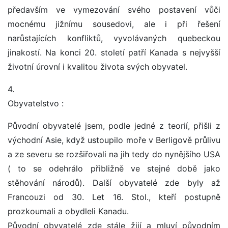
předavším ve vymezování svého postavení vůči
mocnému jižnímu sousedovi, ale i při řešení
narůstajících konfliktů, vyvolávaných quebeckou
jinakostí. Na konci 20. století patří Kanada s nejvyšší
životní úrovní i kvalitou života svých obyvatel.
4.
Obyvatelstvo :
Původní obyvatelé jsem, podle jedné z teorií, přišli z
východní Asie, když ustoupilo moře v Berligově průlivu
a ze severu se rozšiřovali na jih tedy do nynějšího USA
( to se odehrálo přibližně ve stejné době jako
stěhování národů). Další obyvatelé zde byly až
Francouzi od 30. Let 16. Stol., kteří postupně
prozkoumali a obydleli Kanadu.
Původní obyvatelé zde stále žijí a mluví původním