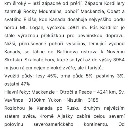
km široký – leží západně od prérií. Západní Kordillery
zahrnují Rocky Mountains, pohoří Mackenzie, Coast a
svatého Eliáše, kde Kanada dosahuje nejvyššího bodu
horou Mt. Logan, vysokou 5961 m. Pás Kordiller je
stále výraznou překážkou pro pevninskou dopravu.
Nižší, přerušované pohoří vysočiny, lemující východ
Kanady, se táhne od Baffinova ostrova k Novému
Skotsku. Skalnaté hory, které se tyčí až do výšky 3954
m jsou rájem nejen divoké zvěře, ale i turistů.
Využití půdy: lesy 45%, orná půda 5%, pastviny 3%,
ostatní 47%
Hlavní řeky: Mackenzie - Otročí a Peace – 4241 km, Sv.
Vavřince – 3130km, Yukon - Nisutlin – 3185
Rozlohou je Kanada po Rusku druhým největším
státem světa. Kromě Aljašky zabírá celou severní
polovinu severoamerického kontinentu. Od