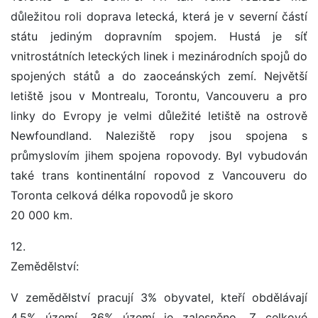
důležitou roli doprava letecká, která je v severní částí
státu jediným dopravním spojem. Hustá je síť
vnitrostátních leteckých linek i mezinárodních spojů do
spojených států a do zaoceánských zemí. Největší
letiště jsou v Montrealu, Torontu, Vancouveru a pro
linky do Evropy je velmi důležité letiště na ostrově
Newfoundland. Naleziště ropy jsou spojena s
průmyslovím jihem spojena ropovody. Byl vybudován
také trans kontinentální ropovod z Vancouveru do
Toronta celková délka ropovodů je skoro
20 000 km.
12.
Zemědělství:
V zemědělství pracují 3% obyvatel, kteří obdělávají
4,5% území, 36% území je zalesněno. Z celkové