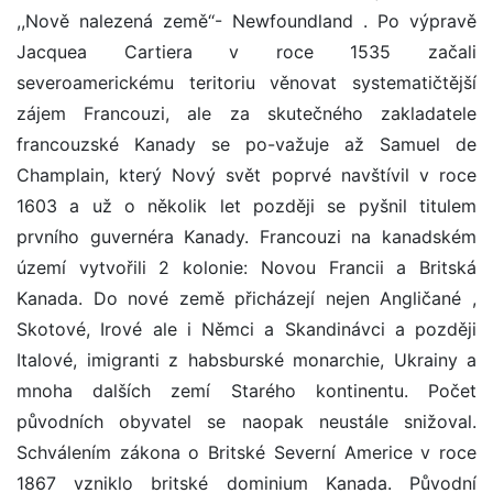
,,Nově nalezená země‘‘- Newfoundland . Po výpravě
Jacquea Cartiera v roce 1535 začali
severoamerickému teritoriu věnovat systematičtější
zájem Francouzi, ale za skutečného zakladatele
francouzské Kanady se po-važuje až Samuel de
Champlain, který Nový svět poprvé navštívil v roce
1603 a už o několik let později se pyšnil titulem
prvního guvernéra Kanady. Francouzi na kanadském
území vytvořili 2 kolonie: Novou Francii a Britská
Kanada. Do nové země přicházejí nejen Angličané ,
Skotové, Irové ale i Němci a Skandinávci a později
Italové, imigranti z habsburské monarchie, Ukrainy a
mnoha dalších zemí Starého kontinentu. Počet
původních obyvatel se naopak neustále snižoval.
Schválením zákona o Britské Severní Americe v roce
1867 vzniklo britské dominium Kanada. Původní