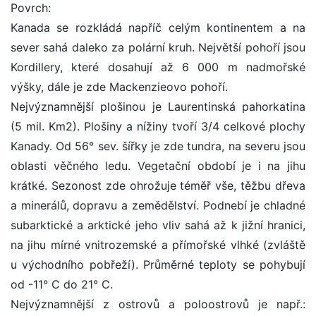
Povrch:
Kanada se rozkládá napříč celým kontinentem a na
sever sahá daleko za polární kruh. Největší pohoří jsou
Kordillery, které dosahují až 6 000 m nadmořské
výšky, dále je zde Mackenzieovo pohoří.
Nejvýznamnější plošinou je Laurentinská pahorkatina
(5 mil. Km2). Plošiny a nížiny tvoří 3/4 celkové plochy
Kanady. Od 56° sev. šířky je zde tundra, na severu jsou
oblasti věčného ledu. Vegetační období je i na jihu
krátké. Sezonost zde ohrožuje téměř vše, těžbu dřeva
a minerálů, dopravu a zemědělství. Podnebí je chladné
subarktické a arktické jeho vliv sahá až k jižní hranici,
na jihu mírné vnitrozemské a přímořské vlhké (zvláště
u východního pobřeží). Průměrné teploty se pohybují
od -11° C do 21° C.
Nejvýznamnější z ostrovů a poloostrovů je např.: