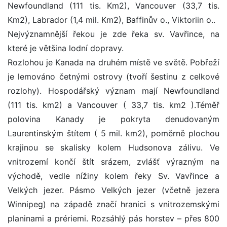
Newfoundland (111 tis. Km2), Vancouver (33,7 tis.
Km2), Labrador (1,4 mil. Km2), Baffinův o., Viktoriin o..
Nejvýznamnější řekou je zde řeka sv. Vavřince, na
které je většina lodní dopravy.
Rozlohou je Kanada na druhém místě ve světě. Pobřeží
je lemováno četnými ostrovy (tvoří šestinu z celkové
rozlohy). Hospodářský význam mají Newfoundland
(111 tis. km2) a Vancouver ( 33,7 tis. km2 ).Téměř
polovina Kanady je pokryta denudovaným
Laurentinským štítem ( 5 mil. km2), poměrně plochou
krajinou se skalisky kolem Hudsonova zálivu. Ve
vnitrozemí končí štít srázem, zvlášť výrazným na
východě, vedle nížiny kolem řeky Sv. Vavřince a
Velkých jezer. Pásmo Velkých jezer (včetně jezera
Winnipeg) na západě značí hranici s vnitrozemskými
planinami a prériemi. Rozsáhlý pás horstev – přes 800