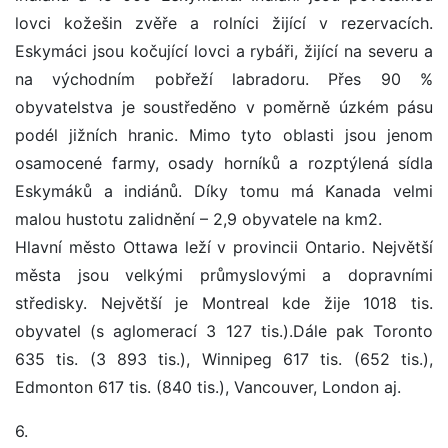
lovci kožešin zvěře a rolníci žijící v rezervacích.
Eskymáci jsou kočující lovci a rybáři, žijící na severu a
na východním pobřeží labradoru. Přes 90 %
obyvatelstva je soustředěno v poměrně úzkém pásu
podél jižních hranic. Mimo tyto oblasti jsou jenom
osamocené farmy, osady horníků a rozptýlená sídla
Eskymáků a indiánů. Díky tomu má Kanada velmi
malou hustotu zalidnění – 2,9 obyvatele na km2.
Hlavní město Ottawa leží v provincii Ontario. Největší
města jsou velkými průmyslovými a dopravními
středisky. Největší je Montreal kde žije 1018 tis.
obyvatel (s aglomerací 3 127 tis.).Dále pak Toronto
635 tis. (3 893 tis.), Winnipeg 617 tis. (652 tis.),
Edmonton 617 tis. (840 tis.), Vancouver, London aj.
6.