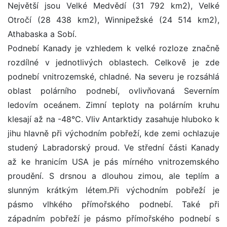
Největší jsou Velké Medvědí (31 792 km2), Velké
Otročí (28 438 km2), Winnipežské (24 514 km2),
Athabaska a Sobí.
Podnebí Kanady je vzhledem k velké rozloze značně
rozdílné v jednotlivých oblastech. Celkově je zde
podnebí vnitrozemské, chladné. Na severu je rozsáhlá
oblast polárního podnebí, ovlivňovaná Severním
ledovím oceánem. Zimní teploty na polárním kruhu
klesají až na -48°C. Vliv Antarktidy zasahuje hluboko k
jihu hlavně při východním pobřeží, kde zemi ochlazuje
studený Labradorský proud. Ve střední části Kanady
až ke hranicím USA je pás mírného vnitrozemského
proudění. S drsnou a dlouhou zimou, ale teplím a
slunným krátkým létem.Při východním pobřeží je
pásmo vlhkého přímořského podnebí. Také při
západním pobřeží je pásmo přímořského podnebí s