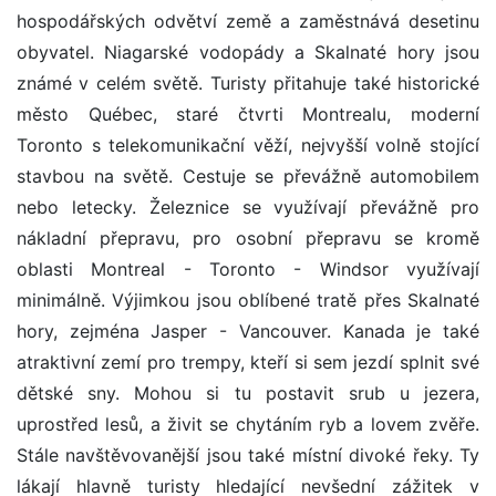
hospodářských odvětví země a zaměstnává desetinu
obyvatel. Niagarské vodopády a Skalnaté hory jsou
známé v celém světě. Turisty přitahuje také historické
město Québec, staré čtvrti Montrealu, moderní
Toronto s telekomunikační věží, nejvyšší volně stojící
stavbou na světě. Cestuje se převážně automobilem
nebo letecky. Železnice se využívají převážně pro
nákladní přepravu, pro osobní přepravu se kromě
oblasti Montreal - Toronto - Windsor využívají
minimálně. Výjimkou jsou oblíbené tratě přes Skalnaté
hory, zejména Jasper - Vancouver. Kanada je také
atraktivní zemí pro trempy, kteří si sem jezdí splnit své
dětské sny. Mohou si tu postavit srub u jezera,
uprostřed lesů, a živit se chytáním ryb a lovem zvěře.
Stále navštěvovanější jsou také místní divoké řeky. Ty
lákají hlavně turisty hledající nevšední zážitek v