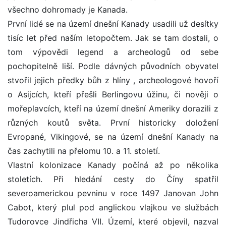
všechno dohromady je Kanada.
První lidé se na území dnešní Kanady usadili už desítky
tisíc let před naším letopočtem. Jak se tam dostali, o
tom výpovědi legend a archeologů od sebe
pochopitelně liší. Podle dávných původních obyvatel
stvořil jejich předky bůh z hlíny , archeologové hovoří
o Asijcích, kteří přešli Berlingovu úžinu, či nověji o
mořeplavcích, kteří na území dnešní Ameriky dorazili z
různých koutů světa. První historicky doložení
Evropané, Vikingové, se na území dnešní Kanady na
čas zachytili na přelomu 10. a 11. století.
Vlastní kolonizace Kanady počíná až po několika
stoletích. Při hledání cesty do Číny spatřil
severoamerickou pevninu v roce 1497 Janovan John
Cabot, který plul pod anglickou vlajkou ve službách
Tudorovce Jindřicha VII. Území, které objevil, nazval