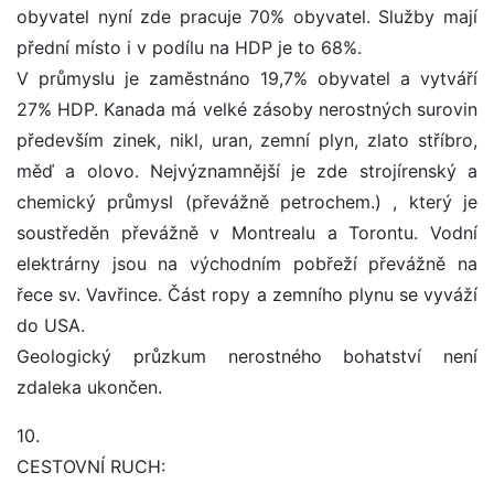
obyvatel nyní zde pracuje 70% obyvatel. Služby mají
přední místo i v podílu na HDP je to 68%.
V průmyslu je zaměstnáno 19,7% obyvatel a vytváří
27% HDP. Kanada má velké zásoby nerostných surovin
především zinek, nikl, uran, zemní plyn, zlato stříbro,
měď a olovo. Nejvýznamnější je zde strojírenský a
chemický průmysl (převážně petrochem.) , který je
soustředěn převážně v Montrealu a Torontu. Vodní
elektrárny jsou na východním pobřeží převážně na
řece sv. Vavřince. Část ropy a zemního plynu se vyváží
do USA.
Geologický průzkum nerostného bohatství není
zdaleka ukončen.
10.
CESTOVNÍ RUCH: