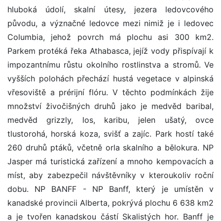
hluboká údolí, skalní útesy, jezera ledovcového
původu, a význačné ledovce mezi nimiž je i ledovec
Columbia, jehož povrch má plochu asi 300 km2.
Parkem protéká řeka Athabasca, jejíž vody přispívají k
impozantnímu růstu okolního rostlinstva a stromů. Ve
vyšších polohách přechází hustá vegetace v alpinská
vřesoviště a prérijní flóru. V těchto podmínkách žije
množství živočišných druhů jako je medvěd baribal,
medvěd grizzly, los, karibu, jelen ušatý, ovce
tlustorohá, horská koza, svišť a zajíc. Park hostí také
260 druhů ptáků, včetně orla skalního a bělokura. NP
Jasper má turistická zařízení a mnoho kempovacích a
míst, aby zabezpečil návštěvníky v kteroukoliv roční
dobu. NP BANFF - NP Banff, který je umístěn v
kanadské provincii Alberta, pokrývá plochu 6 638 km2
a je tvořen kanadskou částí Skalistých hor. Banff je