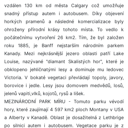
vzdálen 130 km od města Calgary což umožňuje
snadný přístup autem i autobusem. Díky objevení
horkých pramenů a následné komercializace byly
ohroženy přírodní krásy tohoto místa. To vedlo k
počátečnímu vytvoření 26 km2. Tím, že byl založen
roku 1885, je Banff nejstarším národním parkem
Kanady. Mezi nejkrásnější jezero oblasti patří Lake
Louise, nazývané "diamant Skalistých hor", které je
obklopeno jehličnatými lesy a dominuje mu ledovec
Victoria. V bokaté vegetaci převládají topoly, javory,
borovice i jedle. Lesy jsou domovem medvědů, losů,
jelenů vapiti,vlků, kojotů, rysů a lišek.
MEZINÁRODNÍ PARK MÍRU - Tomuto parku vévodí
hory, které zaujímají 4 597 km2 ploch Montany v USA
a Alberty v Kanadě. Oblast je dosažitelná z Lethbrige
po silnici autem i autobusem. Vegetace parku je z