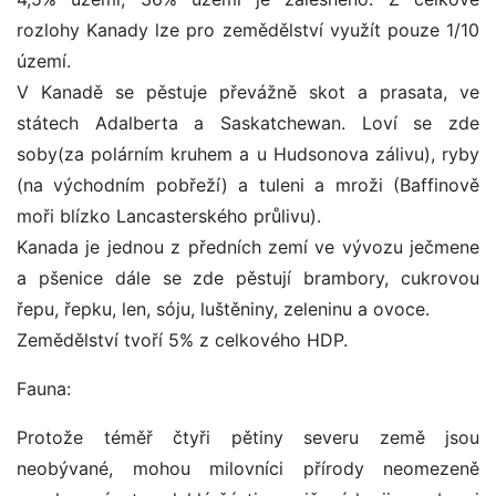
rozlohy Kanady lze pro zemědělství využít pouze 1/10
území.
V Kanadě se pěstuje převážně skot a prasata, ve
státech Adalberta a Saskatchewan. Loví se zde
soby(za polárním kruhem a u Hudsonova zálivu), ryby
(na východním pobřeží) a tuleni a mroži (Baffinově
moři blízko Lancasterského průlivu).
Kanada je jednou z předních zemí ve vývozu ječmene
a pšenice dále se zde pěstují brambory, cukrovou
řepu, řepku, len, sóju, luštěniny, zeleninu a ovoce.
Zemědělství tvoří 5% z celkového HDP.
Fauna:
Protože téměř čtyři pětiny severu země jsou
neobývané, mohou milovníci přírody neomezeně