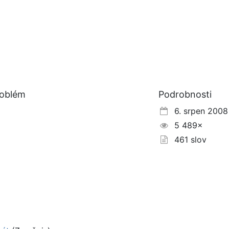
roblém
Podrobnosti
6. srpen 2008
5 489×
461 slov