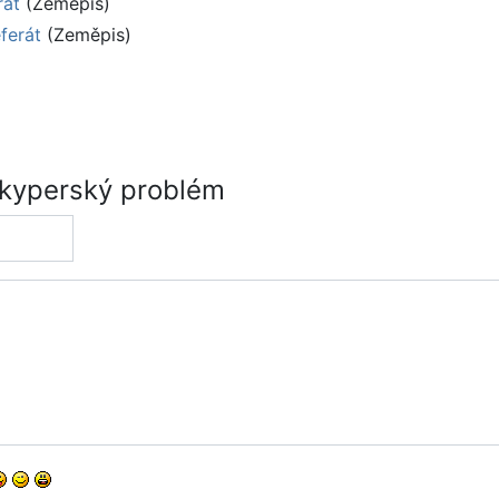
rát
(Zeměpis)
ferát
(Zeměpis)
 kyperský problém