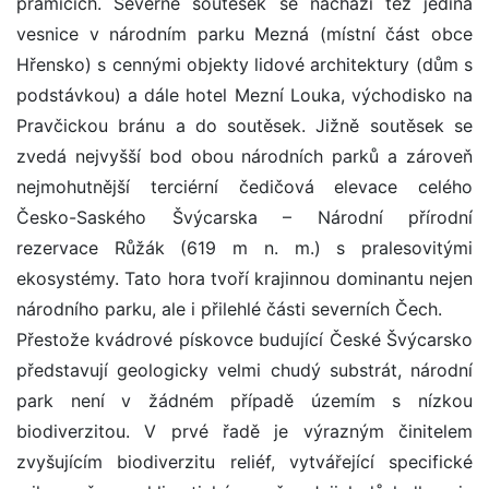
pramicích. Severně soutěsek se nachází též jediná
vesnice v národním parku Mezná (místní část obce
Hřensko) s cennými objekty lidové architektury (dům s
podstávkou) a dále hotel Mezní Louka, východisko na
Pravčickou bránu a do soutěsek. Jižně soutěsek se
zvedá nejvyšší bod obou národních parků a zároveň
nejmohutnější terciérní čedičová elevace celého
Česko-Saského Švýcarska – Národní přírodní
rezervace Růžák (619 m n. m.) s pralesovitými
ekosystémy. Tato hora tvoří krajinnou dominantu nejen
národního parku, ale i přilehlé části severních Čech.
Přestože kvádrové pískovce budující České Švýcarsko
představují geologicky velmi chudý substrát, národní
park není v žádném případě územím s nízkou
biodiverzitou. V prvé řadě je výrazným činitelem
zvyšujícím biodiverzitu reliéf, vytvářející specifické