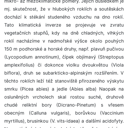
mikro- až mezoklimatické poměry. Jejich důsledkem je
mj. skutečnost, že v hlubokých roklích a soutěskách
dochází k stékání studeného vzduchu na dno roklí.
Tato klimatická inverze se projevuje ve zvratu
vegetačních stupňů, kdy na dně chladných, vlhkých
roklí nacházíme v nadmořské výšce okolo pouhých
150 m podhorské a horské druhy, např. plavuň pučivou
(Lycopodium annotinum), čípek objímavý (Streptopus
amplexifolius) či dokonce violku dvoukvětou (Viola
biflora), druh se subarkticko-alpinským rozšířením. V
těchto roklích leží též stanoviště přirozeného výskytu
smrku (Picea abies) a jedle (Abies alba) Naopak na
osluněných vrcholech skal rostou suché, druhově
chudé reliktní bory (Dicrano-Pinetum) s vřesem
obecným (Calluna vulgaris), borůvkou (Vaccinium
myrtillus), brusinkou (V. vits-idaea) a dalšími acidofyty.