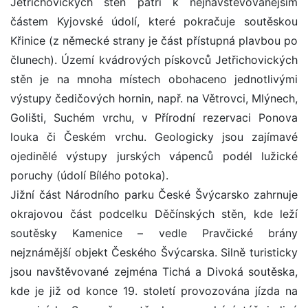
Jetřichovických stěn patří k nejnavštěvovanějším
částem Kyjovské údolí, které pokračuje soutěskou
Křinice (z německé strany je část přístupná plavbou po
člunech). Území kvádrových pískovců Jetřichovických
stěn je na mnoha místech obohaceno jednotlivými
výstupy čedičových hornin, např. na Větrovci, Mlýnech,
Golišti, Suchém vrchu, v Přírodní rezervaci Ponova
louka či Českém vrchu. Geologicky jsou zajímavé
ojedinělé výstupy jurských vápenců podél lužické
poruchy (údolí Bílého potoka).
Jižní část Národního parku České Švýcarsko zahrnuje
okrajovou část podcelku Děčínských stěn, kde leží
soutěsky Kamenice – vedle Pravčické brány
nejznámější objekt Českého Švýcarska. Silně turisticky
jsou navštěvované zejména Tichá a Divoká soutěska,
kde je již od konce 19. století provozována jízda na