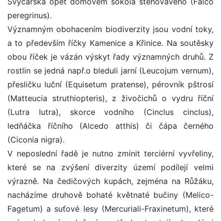
Švýcarska opět domovem sokola stěhovavého (Falco
peregrinus).
Významným obohacením biodiverzity jsou vodní toky,
a to především říčky Kamenice a Křinice. Na soutěsky
obou říček je vázán výskyt řady významných druhů. Z
rostlin se jedná např.o bleduli jarní (Leucojum vernum),
přesličku luční (Equisetum pratense), pérovník pštrosí
(Matteucia struthiopteris), z živočichů o vydru říční
(Lutra lutra), skorce vodního (Cinclus cinclus),
ledňáčka říčního (Alcedo atthis) či čápa černého
(Ciconia nigra).
V neposlední řadě je nutno zmínit terciérní vyvřeliny,
které se na zvýšení diverzity území podílejí velmi
výrazně. Na čedičových kupách, zejména na Růžáku,
nacházíme druhově bohaté květnaté bučiny (Melico-
Fagetum) a suťové lesy (Mercuriali-Fraxinetum), které