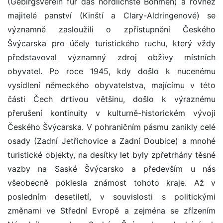
(Gebirgsverein für das nördlichste Böhmen) a rovněž
majitelé panství (Kinští a Clary-Aldringenové) se
významně zasloužili o zpřístupnění Českého
Švýcarska pro účely turistického ruchu, který vždy
představoval významný zdroj obživy místních
obyvatel. Po roce 1945, kdy došlo k nucenému
vysídlení německého obyvatelstva, majícímu v této
části Čech drtivou většinu, došlo k výraznému
přerušení kontinuity v kulturně-historickém vývoji
Českého Švýcarska. V pohraničním pásmu zanikly celé
osady (Zadní Jetřichovice a Zadní Doubice) a mnohé
turistické objekty, na desítky let byly zpřetrhány těsné
vazby na Saské Švýcarsko a především u nás
všeobecně poklesla známost tohoto kraje. Až v
posledním desetiletí, v souvislosti s politickými
změnami ve Střední Evropě a zejména se zřízením