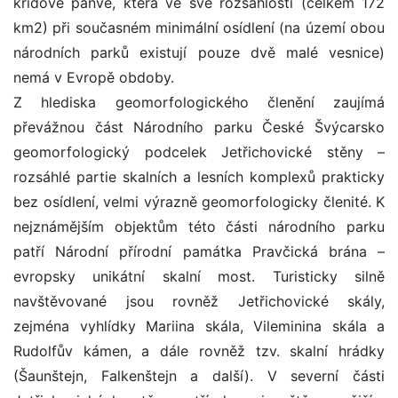
křídové pánve, která ve své rozsáhlosti (celkem 172
km2) při současném minimální osídlení (na území obou
národních parků existují pouze dvě malé vesnice)
nemá v Evropě obdoby.
Z hlediska geomorfologického členění zaujímá
převážnou část Národního parku České Švýcarsko
geomorfologický podcelek Jetřichovické stěny –
rozsáhlé partie skalních a lesních komplexů prakticky
bez osídlení, velmi výrazně geomorfologicky členité. K
nejznámějším objektům této části národního parku
patří Národní přírodní památka Pravčická brána –
evropsky unikátní skalní most. Turisticky silně
navštěvované jsou rovněž Jetřichovické skály,
zejména vyhlídky Mariina skála, Vileminina skála a
Rudolfův kámen, a dále rovněž tzv. skalní hrádky
(Šaunštejn, Falkenštejn a další). V severní části