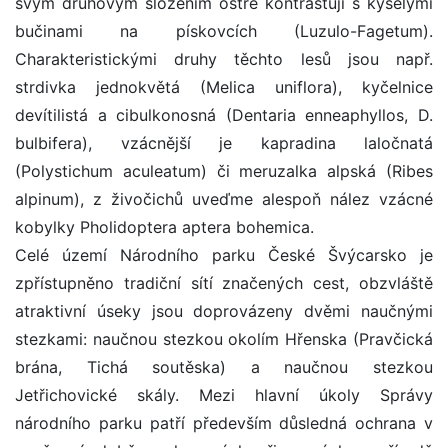
svým druhovým složením ostře kontrastují s kyselými
bučinami na pískovcích (Luzulo-Fagetum).
Charakteristickými druhy těchto lesů jsou např.
strdivka jednokvětá (Melica uniflora), kyčelnice
devítilistá a cibulkonosná (Dentaria enneaphyllos, D.
bulbifera), vzácnější je kapradina laločnatá
(Polystichum aculeatum) či meruzalka alpská (Ribes
alpinum), z živočichů uveďme alespoň nález vzácné
kobylky Pholidoptera aptera bohemica.
Celé území Národního parku České Švýcarsko je
zpřístupněno tradiční sítí značených cest, obzvláště
atraktivní úseky jsou doprovázeny dvěmi naučnými
stezkami: naučnou stezkou okolím Hřenska (Pravčická
brána, Tichá soutěska) a naučnou stezkou
Jetřichovické skály. Mezi hlavní úkoly Správy
národního parku patří především důsledná ochrana v