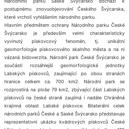
Národního parku Saské Švýcarsko dochází k
postupnému znovuobjevování Českého Švýcarska,
které vrcholí vyhlášením národního parku.
Hlavním předmětem ochrany Národního parku České
Švýcarsko je především velmi charakteristicky
vyvinutý pískovcový fenomén, tj. unikátní
geomorfologie pískovcového skalního města a na ni
vázaná bidoverzita. Národní park České Švýcarsko je
součástí rozsáhlejší geomorfologické jednotky
Labských pískovců, zaujímající po obou stranách
hranice celkem ca. 700 km2. Národní park se
rozprostírá na ploše 79 km2, zbývající část Labských
pískovců na české straně zaujímá i nadále Chráněná
krajinná oblast Labské pískovce. Bilaterální celek
národních parků České a Saské Švýcarsko představuje
reprezentativní ukázku kvádrových pískovců České