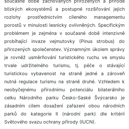
současné době zachovaných přirozených a přírodě
blízkých ekosystémů a postupné rozšiřování jejich
rozlohy prostřednictvím cíleného managementu
porostů v minulosti lesnicky ovlivněných. Specifickým
problémem je zejména v současné době intenzivně
probíhající invaze vejmutovky (Pinus strobus) do
přirozených společenstev. Významným úkolem správy
je rovněž usměrňování turistického ruchu ve smyslu
trvale udržitelného turismu, tj. péče o stávající
turistickou vybavenost na straně jedné a zároveň
nutná regulace turismu na straně druhé. Vzhledem k
neobyčejnému přírodnímu potenciálu bilaterálního
celku Národního parku Česko-Saské Švýcarsko je
zásadním cílem dosažení zařazení obou národních
parků do kategorie II (národní park) dle kritérií
Světového svazu ochrany přírody (IUCN).