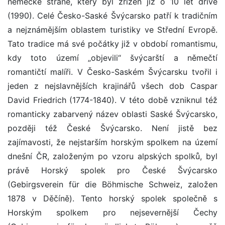
německé straně, který byl zřízen již o 10 let dříve
(1990). Celé Česko-Saské Švýcarsko patří k tradičním
a nejznámějším oblastem turistiky ve Střední Evropě.
Tato tradice má své počátky již v období romantismu,
kdy toto území „objevili“ švýcarští a němečtí
romantičtí malíři. V Česko-Saském Švýcarsku tvořil i
jeden z nejslavnějších krajinářů všech dob Caspar
David Friedrich (1774-1840). V této době vzniknul též
romanticky zabarvený název oblasti Saské Švýcarsko,
později též České Švýcarsko. Není jistě bez
zajímavosti, že nejstarším horským spolkem na území
dnešní ČR, založeným po vzoru alpských spolků, byl
právě Horský spolek pro České Švýcarsko
(Gebirgsverein für die Böhmische Schweiz, založen
1878 v Děčíně). Tento horský spolek společně s
Horským spolkem pro nejsevernější Čechy