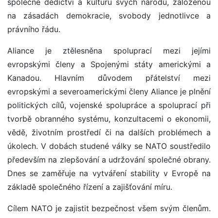
společné dědictví a kulturu svých národů, založenou
na zásadách demokracie, svobody jednotlivce a
právního řádu.
Aliance je ztělesněna spoluprací mezi jejími
evropskými členy a Spojenými státy americkými a
Kanadou. Hlavním důvodem přátelství mezi
evropskými a severoamerickými členy Aliance je plnění
politických cílů, vojenské spolupráce a spoluprací při
tvorbě obranného systému, konzultacemi o ekonomii,
vědě, životním prostředí či na dalších problémech a
úkolech. V dobách studené války se NATO soustředilo
především na zlepšování a udržování společné obrany.
Dnes se zaměřuje na vytváření stability v Evropě na
základě společného řízení a zajišťování míru.
Cílem NATO je zajistit bezpečnost všem svým členům.