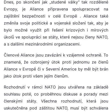
Dnes, po skončení jak „studené války“ tak rozdělené
Evropy, je Aliance připravena spolupracovat na
zajištění bezpečnosti v celé Evropě . Aliance také
změnila svoje politické a vojenské složení tak, aby je
bylo možné využít při řešení krizových i mírových
úkolů ve spolupráci se státy, které nejsou členy NATO,
a s dalšími mezinárodními organizacemi.
Členové Aliance jsou zavázáni k vzájemné ochraně. To
znamená, že ozbrojený útok proti jednomu ze členů
Aliance v Evropě či v Severní Americe by měl být brán
jako útok proti všem jejím členům.
Rozhodnutí v rámci NATO jsou utvářena na základě
souhlasu poté, co proběhnou diskuse a porady mezi
členskými státy. Všechna rozhodnutí, která jsou
uskutečněna pod záštitou NATO, musí být schválena