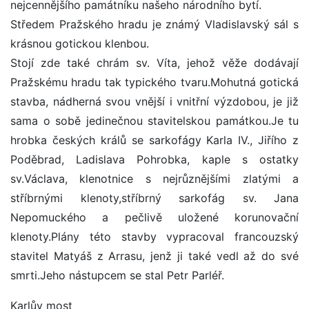
nejcennějšího památníku našeho národního bytí.
Středem Pražského hradu je známý Vladislavský sál s
krásnou gotickou klenbou.
Stojí zde také chrám sv. Víta, jehož věže dodávají
Pražskému hradu tak typického tvaru.Mohutná gotická
stavba, nádherná svou vnější i vnitřní výzdobou, je již
sama o sobě jedinečnou stavitelskou památkou.Je tu
hrobka českých králů se sarkofágy Karla IV., Jiřího z
Poděbrad, Ladislava Pohrobka, kaple s ostatky
sv.Václava, klenotnice s nejrůznějšími zlatými a
stříbrnými klenoty,stříbrný sarkofág sv. Jana
Nepomuckého a pečlivě uložené korunovační
klenoty.Plány této stavby vypracoval francouzský
stavitel Matyáš z Arrasu, jenž ji také vedl až do své
smrti.Jeho nástupcem se stal Petr Parléř.
Karlův most