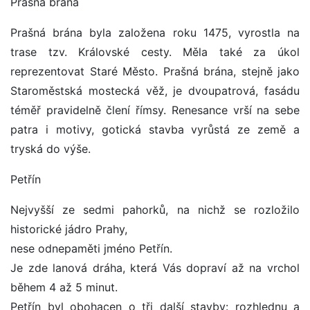
Prašná brána
Prašná brána byla založena roku 1475, vyrostla na
trase tzv. Královské cesty. Měla také za úkol
reprezentovat Staré Město. Prašná brána, stejně jako
Staroměstská mostecká věž, je dvoupatrová, fasádu
téměř pravidelně člení římsy. Renesance vrší na sebe
patra i motivy, gotická stavba vyrůstá ze země a
tryská do výše.
Petřín
Nejvyšší ze sedmi pahorků, na nichž se rozložilo
historické jádro Prahy,
nese odnepaměti jméno Petřín.
Je zde lanová dráha, která Vás dopraví až na vrchol
během 4 až 5 minut.
Petřín byl obohacen o tři další stavby: rozhlednu a