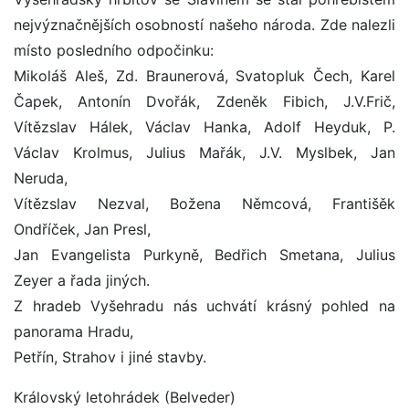
nejvýznačnějších osobností našeho národa. Zde nalezli
místo posledního odpočinku:
Mikoláš Aleš, Zd. Braunerová, Svatopluk Čech, Karel
Čapek, Antonín Dvořák, Zdeněk Fibich, J.V.Frič,
Vítězslav Hálek, Václav Hanka, Adolf Heyduk, P.
Václav Krolmus, Julius Mařák, J.V. Myslbek, Jan
Neruda,
Vítězslav Nezval, Božena Němcová, Františěk
Ondříček, Jan Presl,
Jan Evangelista Purkyně, Bedřich Smetana, Julius
Zeyer a řada jiných.
Z hradeb Vyšehradu nás uchvátí krásný pohled na
panorama Hradu,
Petřín, Strahov i jiné stavby.
Královský letohrádek (Belveder)