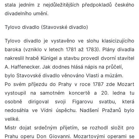
stala jedním z nejdůležitějších předpokladů českého
divadelního umění.
Tylovo divadlo (Stavovské divadlo)
Tylovo divadlo je vystavěno ve slohu klasicizujícího
baroka (vzniklo v letech 1781 až 1783). Plány divadla
nakreslil hrabě Künigel a stavbu provedl dvorní stavitel
A. Haffenecker. Jak dodnes hlásá nápis na průčelí,
bylo Stavovské divadlo věnováno Vlasti a múzám.
Po svém příjezdu do Prahy v roce 1787 zde Mozart
vystoupil na samotném koncertě a 20. ledna tu
osobně dirigoval svoji Figarovu svatbu, která
nedosáhla ve Vídni úspěchu. Nadšení Pražanů bylo
veliké.
Mistr dojat srdečným přijetím, se rozhodl složit pro
Prahu operu Don Giovanni. Mozartovými operami se