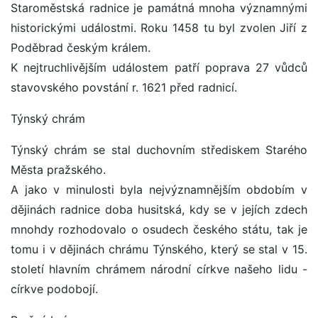
Staroměstská radnice je památná mnoha významnými
historickými událostmi. Roku 1458 tu byl zvolen Jiří z
Poděbrad českým králem.
K nejtruchlivějším událostem patří poprava 27 vůdců
stavovského povstání r. 1621 před radnicí.
Týnský chrám
Týnský chrám se stal duchovním střediskem Starého
Města pražského.
A jako v minulosti byla nejvýznamnějším obdobím v
dějinách radnice doba husitská, kdy se v jejích zdech
mnohdy rozhodovalo o osudech českého státu, tak je
tomu i v dějinách chrámu Týnského, který se stal v 15.
století hlavním chrámem národní církve našeho lidu -
církve podobojí.