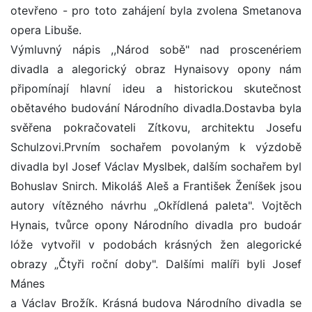
otevřeno - pro toto zahájení byla zvolena Smetanova
opera Libuše.
Výmluvný nápis ,,Národ sobě" nad proscenériem
divadla a alegorický obraz Hynaisovy opony nám
připomínají hlavní ideu a historickou skutečnost
obětavého budování Národního divadla.Dostavba byla
svěřena pokračovateli Zítkovu, architektu Josefu
Schulzovi.Prvním sochařem povolaným k výzdobě
divadla byl Josef Václav Myslbek, dalším sochařem byl
Bohuslav Snirch. Mikoláš Aleš a František Ženíšek jsou
autory vítězného návrhu „Okřídlená paleta". Vojtěch
Hynais, tvůrce opony Národního divadla pro budoár
lóže vytvořil v podobách krásných žen alegorické
obrazy „Čtyři roční doby". Dalšími malíři byli Josef
Mánes
a Václav Brožík. Krásná budova Národního divadla se