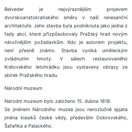
Belveder je nejvýraznějším projevem
dvorskoaristokratiského směru v naší renesanční
architektuře. Jeho stavba byla podniknuta jako jedna z
řady akcí, které přizpůsobovaly Pražský hrad novým
náročnějším požadavkům. Kdo je autorem projektu,
není přesně známo. Stavba vyniká uměleckým
zvládnutím hmoty. V sálech restaurovaného
Královského letohrádku jsou vystaveny obrazy ze
sbírek Pražského hradu.
Národní muzeum
Národní muzeum bylo založeno 15. dubna 1818.
Se jménem Národního muzea jsou nerozlučně spjata
jména klasiků české vědy, především Dobrovského,
Šafaříka a Palackého.