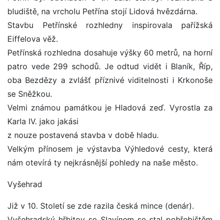
bludiště, na vrcholu Petřína stojí Lidová hvězdárna.
Stavbu Petřínské rozhledny inspirovala pařížská
Eiffelova věž.
Petřínská rozhledna dosahuje výšky 60 metrů, na horní
patro vede 299 schodů. Je odtud vidět i Blaník, Říp,
oba Bezdězy a zvlášť příznivé viditelnosti i Krkonoše
se Sněžkou.
Velmi známou památkou je Hladová zeď. Vyrostla za
Karla IV. jako jakási
z nouze postavená stavba v době hladu.
Velkým přínosem je výstavba Výhledové cesty, která
nám otevírá ty nejkrásnější pohledy na naše město.
Vyšehrad
Již v 10. Století se zde razila česká mince (denár).
Vyšehradský hřbitov se Slavínem se stal pohřebištěm