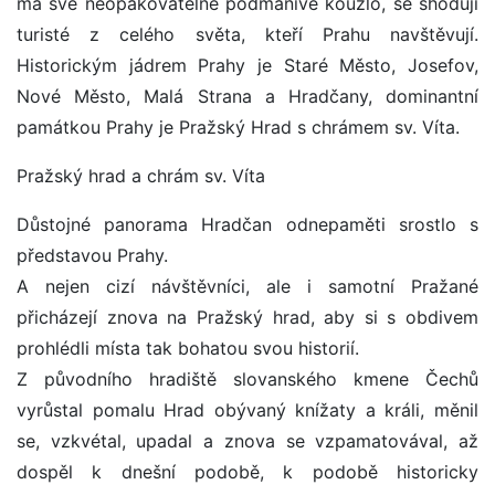
má své neopakovatelné podmanivé kouzlo, se shodují
turisté z celého světa, kteří Prahu navštěvují.
Historickým jádrem Prahy je Staré Město, Josefov,
Nové Město, Malá Strana a Hradčany, dominantní
památkou Prahy je Pražský Hrad s chrámem sv. Víta.
Pražský hrad a chrám sv. Víta
Důstojné panorama Hradčan odnepaměti srostlo s
představou Prahy.
A nejen cizí návštěvníci, ale i samotní Pražané
přicházejí znova na Pražský hrad, aby si s obdivem
prohlédli místa tak bohatou svou historií.
Z původního hradiště slovanského kmene Čechů
vyrůstal pomalu Hrad obývaný knížaty a králi, měnil
se, vzkvétal, upadal a znova se vzpamatovával, až
dospěl k dnešní podobě, k podobě historicky