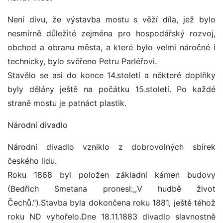
Není divu, že výstavba mostu s věží díla, jež bylo
nesmírně důležité zejména pro hospodářský rozvoj,
obchod a obranu města, a které bylo velmi náročné i
technicky, bylo svěřeno Petru Parléřovi.
Stavělo se asi do konce 14.století a některé doplňky
byly dělány ještě na počátku 15.století. Po každé
straně mostu je patnáct plastik.
Národní divadlo
Národní divadlo vzniklo z dobrovolných sbírek
českého lidu.
Roku 1868 byl položen základní kámen budovy
(Bedřich Smetana pronesl:,,V hudbě život
Čechů.").Stavba byla dokončena roku 1881, ještě téhož
roku ND vyhořelo.Dne 18.11.1883 divadlo slavnostně