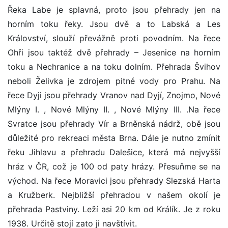
Řeka Labe je splavná, proto jsou přehrady jen na
horním toku řeky. Jsou dvě a to Labská a Les
Království, slouží převážně proti povodním. Na řece
Ohři jsou taktéž dvě přehrady – Jesenice na horním
toku a Nechranice a na toku dolním. Přehrada Švihov
neboli Želivka je zdrojem pitné vody pro Prahu. Na
řece Dyji jsou přehrady Vranov nad Dyjí, Znojmo, Nové
Mlýny I. , Nové Mlýny II. , Nové Mlýny III. .Na řece
Svratce jsou přehrady Vír a Brněnská nádrž, obě jsou
důležité pro rekreaci města Brna. Dále je nutno zmínit
řeku Jihlavu a přehradu Dalešice, která má nejvyšší
hráz v ČR, což je 100 od paty hrázy. Přesuňme se na
východ. Na řece Moravici jsou přehrady Slezská Harta
a Kružberk. Nejbližší přehradou v našem okolí je
přehrada Pastviny. Leží asi 20 km od Králík. Je z roku
1938. Určitě stojí zato ji navštívit.