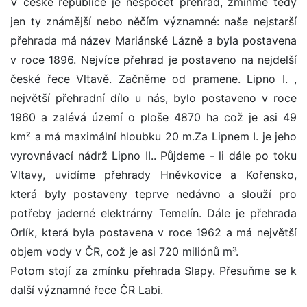
V české republice je nespočet přehrad, zmiňme tedy
jen ty známější nebo něčím významné: naše nejstarší
přehrada má název Mariánské Lázně a byla postavena
v roce 1896. Nejvíce přehrad je postaveno na nejdelší
české řece Vltavě. Začněme od pramene. Lipno I. ,
největší přehradní dílo u nás, bylo postaveno v roce
1960 a zalévá území o ploše 4870 ha což je asi 49
km² a má maximální hloubku 20 m.Za Lipnem I. je jeho
vyrovnávací nádrž Lipno II.. Půjdeme - li dále po toku
Vltavy, uvidíme přehrady Hněvkovice a Kořensko,
která byly postaveny teprve nedávno a slouží pro
potřeby jaderné elektrárny Temelín. Dále je přehrada
Orlík, která byla postavena v roce 1962 a má největší
objem vody v ČR, což je asi 720 miliónů m³.
Potom stojí za zmínku přehrada Slapy. Přesuňme se k
další významné řece ČR Labi.