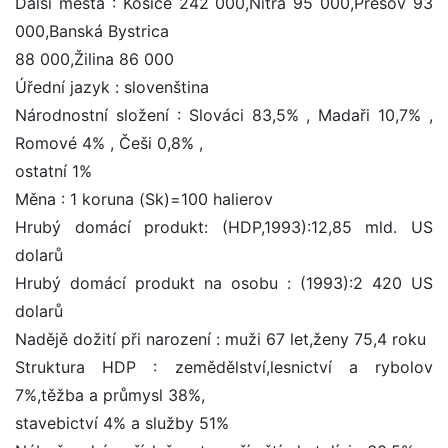
Další města : Košice 242 000,Nitra 95 000,Prešov 93
000,Banská Bystrica
88 000,Žilina 86 000
Úřední jazyk : slovenština
Národnostní složení : Slováci 83,5% , Madaři 10,7% ,
Romové 4% , Češi 0,8% ,
ostatní 1%
Měna : 1 koruna (Sk)=100 halierov
Hrubý domácí produkt: (HDP,1993):12,85 mld. US
dolarů
Hrubý domácí produkt na osobu : (1993):2 420 US
dolarů
Nadějě dožití při narození : muži 67 let,ženy 75,4 roku
Struktura HDP : zemědělství,lesnictví a rybolov
7%,těžba a průmysl 38%,
stavebictví 4% a služby 51%