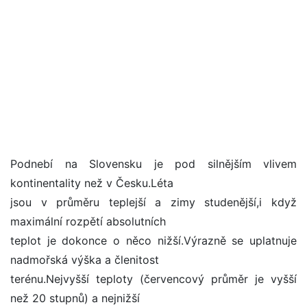
Podnebí na Slovensku je pod silnějším vlivem
kontinentality než v Česku.Léta
jsou v průměru teplejší a zimy studenější,i když
maximální rozpětí absolutních
teplot je dokonce o něco nižší.Výrazně se uplatnuje
nadmořská výška a členitost
terénu.Nejvyšší teploty (červencový průměr je vyšší
než 20 stupnů) a nejnižší