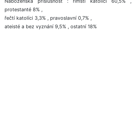
Náboženská příslušnost : římští katolíci 60,5% ,
protestanté 8% ,
řečtí katolíci 3,3% , pravoslavní 0,7% ,
ateisté a bez vyznání 9,5% , ostatní 18%