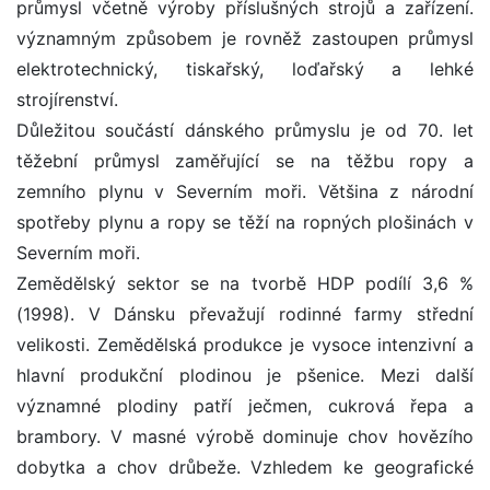
průmysl včetně výroby příslušných strojů a zařízení.
významným způsobem je rovněž zastoupen průmysl
elektrotechnický, tiskařský, loďařský a lehké
strojírenství.
Důležitou součástí dánského průmyslu je od 70. let
těžební průmysl zaměřující se na těžbu ropy a
zemního plynu v Severním moři. Většina z národní
spotřeby plynu a ropy se těží na ropných plošinách v
Severním moři.
Zemědělský sektor se na tvorbě HDP podílí 3,6 %
(1998). V Dánsku převažují rodinné farmy střední
velikosti. Zemědělská produkce je vysoce intenzivní a
hlavní produkční plodinou je pšenice. Mezi další
významné plodiny patří ječmen, cukrová řepa a
brambory. V masné výrobě dominuje chov hovězího
dobytka a chov drůbeže. Vzhledem ke geografické