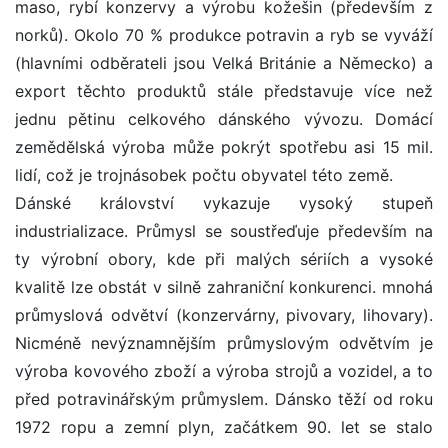
maso, rybí konzervy a výrobu kožešin (především z
norků). Okolo 70 % produkce potravin a ryb se vyváží
(hlavními odběrateli jsou Velká Británie a Německo) a
export těchto produktů stále představuje více než
jednu pětinu celkového dánského vývozu. Domácí
zemědělská výroba může pokrýt spotřebu asi 15 mil.
lidí, což je trojnásobek počtu obyvatel této země.
Dánské království vykazuje vysoký stupeň
industrializace. Průmysl se soustřeďuje především na
ty výrobní obory, kde při malých sériích a vysoké
kvalitě lze obstát v silně zahraniční konkurenci. mnohá
průmyslová odvětví (konzervárny, pivovary, lihovary).
Nicméně nevýznamnějším průmyslovým odvětvím je
výroba kovového zboží a výroba strojů a vozidel, a to
před potravinářským průmyslem. Dánsko těží od roku
1972 ropu a zemní plyn, začátkem 90. let se stalo