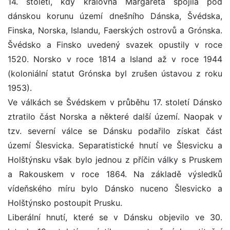
14. století, kdy královna Margareta spojila pod
dánskou korunu území dnešního Dánska, Švédska,
Finska, Norska, Islandu, Faerských ostrovů a Grónska.
Švédsko a Finsko uvedený svazek opustily v roce
1520. Norsko v roce 1814 a Island až v roce 1944
(koloniální statut Grónska byl zrušen ústavou z roku
1953).
Ve válkách se Švédskem v průběhu 17. století Dánsko
ztratilo část Norska a některé další území. Naopak v
tzv. severní válce se Dánsku podařilo získat část
území Šlesvicka. Separatistické hnutí ve Šlesvicku a
Holštýnsku však bylo jednou z příčin války s Pruskem
a Rakouskem v roce 1864. Na základě výsledků
vídeňského míru bylo Dánsko nuceno Šlesvicko a
Holštýnsko postoupit Prusku.
Liberální hnutí, které se v Dánsku objevilo ve 30.