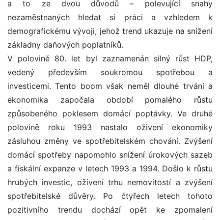
a to ze dvou důvodů – polevující snahy
nezaměstnaných hledat si práci a vzhledem k
demografickému vývoji, jehož trend ukazuje na snížení
základny daňových poplatníků.
V polovině 80. let byl zaznamenán silný růst HDP,
vedený především soukromou spotřebou a
investicemi. Tento boom však neměl dlouhé trvání a
ekonomika započala období pomalého růstu
způsobeného poklesem domácí poptávky. Ve druhé
polovině roku 1993 nastalo oživení ekonomiky
zásluhou změny ve spotřebitelském chování. Zvýšení
domácí spotřeby napomohlo snížení úrokových sazeb
a fiskální expanze v letech 1993 a 1994. Došlo k růstu
hrubých investic, oživení trhu nemovitostí a zvýšení
spotřebitelské důvěry. Po čtyřech letech tohoto
pozitivního trendu dochází opět ke zpomalení