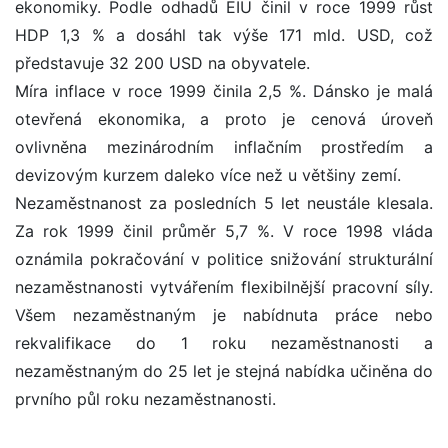
ekonomiky. Podle odhadů EIU činil v roce 1999 růst
HDP 1,3 % a dosáhl tak výše 171 mld. USD, což
představuje 32 200 USD na obyvatele.
Míra inflace v roce 1999 činila 2,5 %. Dánsko je malá
otevřená ekonomika, a proto je cenová úroveň
ovlivněna mezinárodním inflačním prostředím a
devizovým kurzem daleko více než u většiny zemí.
Nezaměstnanost za posledních 5 let neustále klesala.
Za rok 1999 činil průměr 5,7 %. V roce 1998 vláda
oznámila pokračování v politice snižování strukturální
nezaměstnanosti vytvářením flexibilnější pracovní síly.
Všem nezaměstnaným je nabídnuta práce nebo
rekvalifikace do 1 roku nezaměstnanosti a
nezaměstnaným do 25 let je stejná nabídka učiněna do
prvního půl roku nezaměstnanosti.