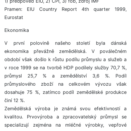
1) předpověď EIU, 2) CPI, 3) fob, zdroj IMF
Pramen: EIU Country Report 4th quarter 1999,
Eurostat
Ekonomika
V první polovině našeho století byla dánská
ekonomika převážně zemědělská. V poválečném
období však došlo k růstu podílu průmyslu a služeb a
v roce 1999 se na tvorbě HDP podílely služby 70,7 %,
průmysl 25,7 % a zemědělství 3,6 %. Podíl
průmyslového zboží na celkovém vývozu však
dosahuje 75 %, zatímco podíl zemědělské produkce
činí 12 %.
Zemědělská výroba je známá svou efektivností a
kvalitou. Prvovýroba a zpracovatelský průmysl se
specializují zejména na mléčné výrobky, vepřové