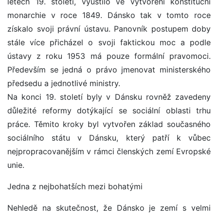
letech 19. století, vyústilo ve vytvoření konstituční
monarchie v roce 1849. Dánsko tak v tomto roce
získalo svoji právní ústavu. Panovník postupem doby
stále více přicházel o svoji faktickou moc a podle
ústavy z roku 1953 má pouze formální pravomoci.
Především se jedná o právo jmenovat ministerského
předsedu a jednotlivé ministry.
Na konci 19. století byly v Dánsku rovněž zavedeny
důležité reformy dotýkající se sociální oblasti trhu
práce. Těmito kroky byl vytvořen základ současného
sociálního státu v Dánsku, který patří k vůbec
nejpropracovanějším v rámci členských zemí Evropské
unie.
Jedna z nejbohatších mezi bohatými
Nehledě na skutečnost, že Dánsko je zemí s velmi