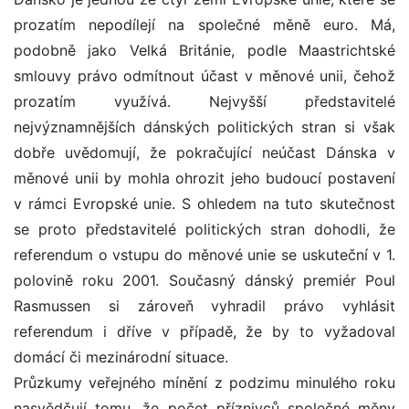
prozatím nepodílejí na společné měně euro. Má,
podobně jako Velká Británie, podle Maastrichtské
smlouvy právo odmítnout účast v měnové unii, čehož
prozatím využívá. Nejvyšší představitelé
nejvýznamnějších dánských politických stran si však
dobře uvědomují, že pokračující neúčast Dánska v
měnové unii by mohla ohrozit jeho budoucí postavení
v rámci Evropské unie. S ohledem na tuto skutečnost
se proto představitelé politických stran dohodli, že
referendum o vstupu do měnové unie se uskuteční v 1.
polovině roku 2001. Současný dánský premiér Poul
Rasmussen si zároveň vyhradil právo vyhlásit
referendum i dříve v případě, že by to vyžadoval
domácí či mezinárodní situace.
Průzkumy veřejného mínění z podzimu minulého roku
nasvědčují tomu, že počet příznivců společné měny