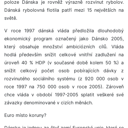
poloze Dánska je rovněž výrazně rozvinut rybolov.
Dánská rybolovná flotila patří mezi 15 největších na
světě.
V roce 1997 dánská vláda předložila dlouhodobý
ekonomický program označený jako Dánsko 2005,
který obsahuje množství ambiciózních cílů. Vláda
hodlá především snížit celkové vnitřní zadlužení na
úroveň 40 % HDP (v současné době kolem 50 %) a
snížit celkový počet osob pobírajících dávky z
rozvinutého sociálního systému (z 920 000 osob v
roce 1997 na 750 000 osob v roce 2005). Zároveň
chce vláda v období 1997-2005 splatit veškeré své
závazky denominované v cizích měnách.
Euro místo koruny?
Dánsko je jednou ze čtyř zemí Evropské unie, které se