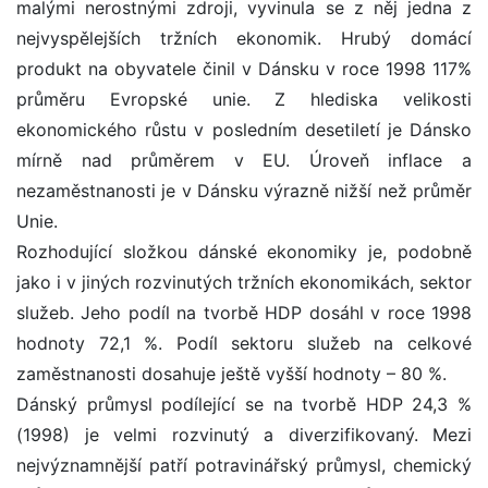
malými nerostnými zdroji, vyvinula se z něj jedna z
nejvyspělejších tržních ekonomik. Hrubý domácí
produkt na obyvatele činil v Dánsku v roce 1998 117%
průměru Evropské unie. Z hlediska velikosti
ekonomického růstu v posledním desetiletí je Dánsko
mírně nad průměrem v EU. Úroveň inflace a
nezaměstnanosti je v Dánsku výrazně nižší než průměr
Unie.
Rozhodující složkou dánské ekonomiky je, podobně
jako i v jiných rozvinutých tržních ekonomikách, sektor
služeb. Jeho podíl na tvorbě HDP dosáhl v roce 1998
hodnoty 72,1 %. Podíl sektoru služeb na celkové
zaměstnanosti dosahuje ještě vyšší hodnoty – 80 %.
Dánský průmysl podílející se na tvorbě HDP 24,3 %
(1998) je velmi rozvinutý a diverzifikovaný. Mezi
nejvýznamnější patří potravinářský průmysl, chemický