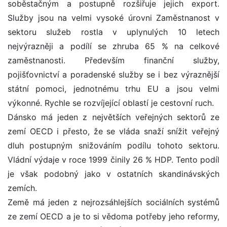
soběstačným a postupně rozšiřuje jejich export.
Služby jsou na velmi vysoké úrovni Zaměstnanost v
sektoru služeb rostla v uplynulých 10 letech
nejvýrazněji a podílí se zhruba 65 % na celkové
zaměstnanosti. Především finanční služby,
pojišťovnictví a poradenské služby se i bez výraznější
státní pomoci, jednotnému trhu EU a jsou velmi
výkonné. Rychle se rozvíjející oblastí je cestovní ruch.
Dánsko má jeden z největších veřejných sektorů ze
zemí OECD i přesto, že se vláda snaží snížit veřejný
dluh postupným snižováním podílu tohoto sektoru.
Vládní výdaje v roce 1999 činily 26 % HDP. Tento podíl
je však podobný jako v ostatních skandinávských
zemích.
Země má jeden z nejrozsáhlejších sociálních systémů
ze zemí OECD a je to si vědoma potřeby jeho reformy,