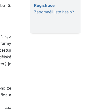
Registrace
ebo S.
Zapomněli jste heslo?
šak, z
 farmy
ěstují
dělské
erý je
eno ze
řída a
yspělý