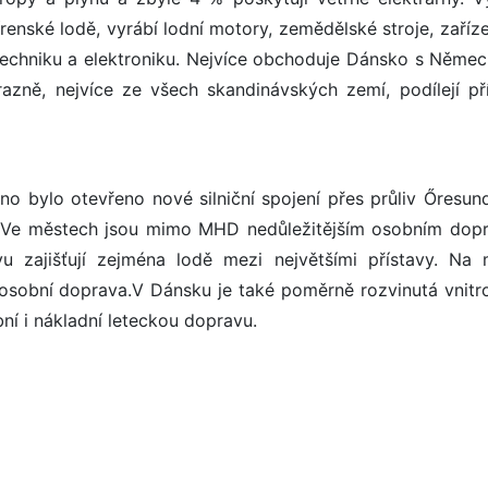
írenské lodě, vyrábí lodní motory, zemědělské stroje, zaříz
 techniku a elektroniku. Nejvíce obchoduje Dánsko s Něme
zně, nejvíce ze všech skandinávských zemí, podílejí př
no bylo otevřeno nové silniční spojení přes průliv Őresun
í. Ve městech jsou mimo MHD nedůležitějším osobním dop
vu zajišťují zejména lodě mezi největšími přístavy. Na
 osobní doprava.V Dánsku je také poměrně rozvinutá vnitro
bní i nákladní leteckou dopravu.