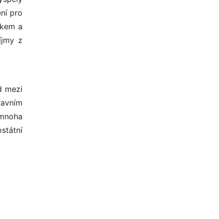
ení pro
ckem a
íjmy z
d mezi
ravním
 mnoha
státní