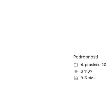
Podrobnosti
4. prosinec 2
6 110×
815 slov