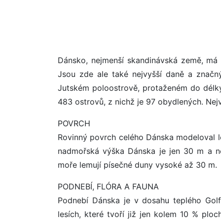
Dánsko, nejmenší skandinávská země, má p
Jsou zde ale také nejvyšší daně a značný
Jutském poloostrově, protaženém do délk
483 ostrovů, z nichž je 97 obydlených. Nejv
POVRCH
Rovinný povrch celého Dánska modeloval l
nadmořská výška Dánska je jen 30 m a ne
moře lemují písečné duny vysoké až 30 m.
PODNEBÍ, FLÓRA A FAUNA
Podnebí Dánska je v dosahu teplého Gol
lesích, které tvoří již jen kolem 10 % plo