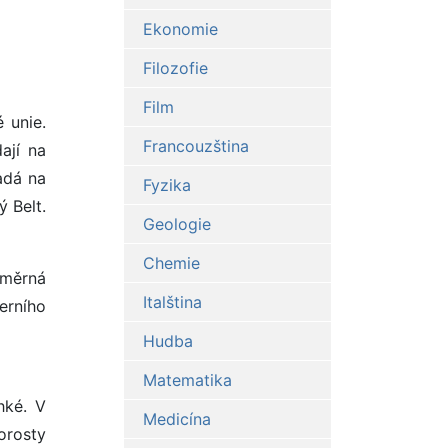
Ekonomie
Filozofie
Film
 unie.
Francouzština
ají na
adá na
Fyzika
ý Belt.
Geologie
Chemie
ůměrná
Italština
erního
Hudba
Matematika
hké. V
Medicína
orosty