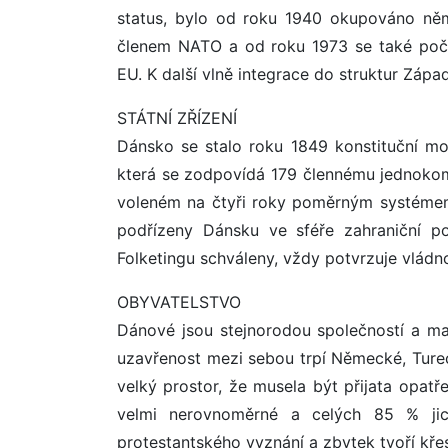
status, bylo od roku 1940 okupováno ně
členem NATO a od roku 1973 se také počí
EU. K další vlně integrace do struktur Záp
STÁTNÍ ZŘÍZENÍ
Dánsko se stalo roku 1849 konstituční mon
která se zodpovídá 179 člennému jednokom
voleném na čtyři roky poměrným systémem 
podřízeny Dánsku ve sféře zahraniční pol
Folketingu schváleny, vždy potvrzuje vlád
OBYVATELSTVO
Dánové jsou stejnorodou společností a ma
uzavřenost mezi sebou trpí Německé, Turec
velký prostor, že musela být přijata opatř
velmi nerovnoměrné a celých 85 % jic
protestantského vyznání a zbytek tvoří kře