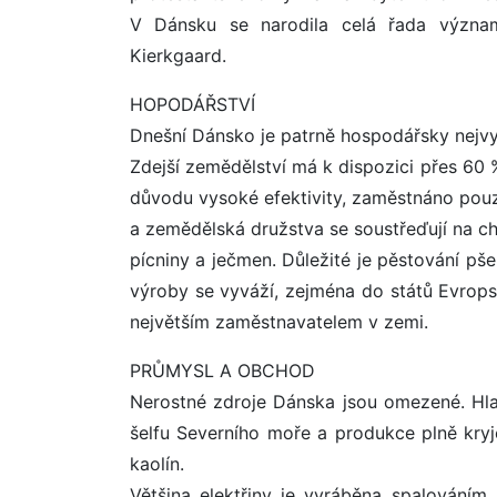
V Dánsku se narodila celá řada význam
Kierkgaard.
HOPODÁŘSTVÍ
Dnešní Dánsko je patrně hospodářsky nejvy
Zdejší zemědělství má k dispozici přes 60 
důvodu vysoké efektivity, zaměstnáno pou
a zemědělská družstva se soustřeďují na ch
pícniny a ječmen. Důležité je pěstování pš
výroby se vyváží, zejména do států Evrops
největším zaměstnavatelem v zemi.
PRŮMYSL A OBCHOD
Nerostné zdroje Dánska jsou omezené. Hlav
šelfu Severního moře a produkce plně kryje
kaolín.
Většina elektřiny je vyráběna spalováním