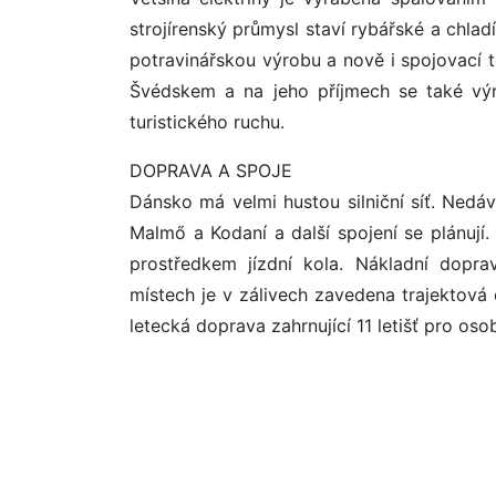
strojírenský průmysl staví rybářské a chlad
potravinářskou výrobu a nově i spojovací
Švédskem a na jeho příjmech se také výra
turistického ruchu.
DOPRAVA A SPOJE
Dánsko má velmi hustou silniční síť. Nedáv
Malmő a Kodaní a další spojení se plánuj
prostředkem jízdní kola. Nákladní dopra
místech je v zálivech zavedena trajektová
letecká doprava zahrnující 11 letišť pro oso