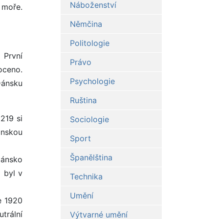
Náboženství
 moře.
Němčina
Politologie
 První
Právo
noceno.
Psychologie
Dánsku
Ruština
219 si
Sociologie
ánskou
Sport
Španělština
Dánsko
 byl v
Technika
Umění
e 1920
trální
Výtvarné umění