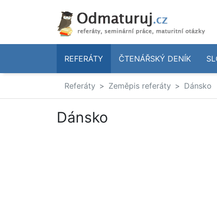
REFERÁTY
ČTENÁŘSKÝ DENÍK
SL
Referáty
Zeměpis referáty
Dánsko
Dánsko