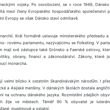
meckými vojsky. Po osvobození, se v roce 1949, Dánsko
tá mezi členy Evropského hospodářského společenství p
adní Evropy se však Dánsko staví odmítavě.
archií. Král formálně ustavuje ministerského předsedu a 
o- rovému parlamentu, nazývajícímu se Folketing. V parl
mají své zástupce také Grónsko a Faerské ostrovy, kter
itiky, obrany, financí a zákonodárství. Zákony, které j
noucí monarcha.
jí velmi blízko k ostatním Skandinávským národům. I pře
ké a Asijské menšiny. V dánských školách dostala angličti
ení na ochranu dánského jazyka. Rozmístění zdejších obyva
h žije ve městech. Téměř 90 % obyvatel je luterán
sťané, muslimové a ostatní.