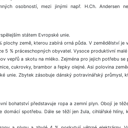
ných osobností, mezi jinými např. H.Ch. Andersen n
spělejším státem Evropské unie.
% plochy země, kterou zabírá orná půda. V zemědělství je v
ze 5 % práceschopných obyvatel. Vysoce produktivní malé
ov vepřů a skotu na mléko. Zejména pro jejich potřebu se p
enice, cukrovky, brambor a řepky olejné. Asi polovina země
ké unie. Zbytek zásobuje dánský potravinářský průmysl, kt
ní bohatství představuje ropa a zemní plyn. Obojí je těž
 domácí spotřebu. Dále se těží jen žula, cihlářské hlíny, k
 ropy a plynu a zbylé 4 % poskytují větrné elektrárny. V