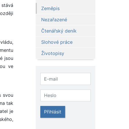
 stává
Zeměpis
ozději
Nezařazené
Čtenářský deník
vládu,
Slohové práce
amentu
Životopisy
é jsou
sou ve
s svou
na tak
tel je
Přihlásit
ského,