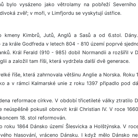
ů bylo vysázeno jako větrolamy na pobřeží Severního
divoká zvěř; v moři, v Limfjordu se vyskytují ústřice.
o kmeny Kimbrů, Jutů, Anglů a Sasů a od 6.stol. Dány.
ylo za krále Godfreda v letech 804 - 810 území poprvé sjed
ků. Král Ferald (910 - 985) dobil Normandii a rozšířil v 
lii a založil tam říši, která vydržela další dvě generace.
elké říše, která zahrnovala většinu Anglie a Norska. Roku 1
ko a v rámci Kalmarské unie z roku 1397 připadlo pod d
ena reformace církve. V období třicetileté války ztratilo 
 neúspěšně pokusil obnovit král Christian IV. V roce 1660
 koncem 18. stol reformován.
ilo roku 1864 Dánsko území Šlesvicka a Holštýnska. V roc
dového hlasování, vráceno Dánsku. I když mělo Dánsko neu