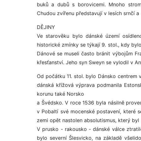
buků a dubů s borovicemi. Mnoho strom
Chudou zvířenu představují v lesích srnčí a 
DĚJINY
Ve starověku bylo dánské území osídlen
historické zmínky se týkají 9. stol., kdy b
Dánové se museli často bránit výbojům Fran
křesťanství. Jeho syn Sweyn se vylodil v Ang
Od počátku 11. stol. bylo Dánsko centrem v
dánská křížová výprava podmanila Estons
korunu také Norsko
a Švédsko. V roce 1536 byla násilně proved
v Pobaltí své mocenské postavení, které se
zemi opět nastolen absolutismus, který byl
V prusko - rakousko - dánské válce ztrat
bylo severní Šlesvicko, na základě všeli