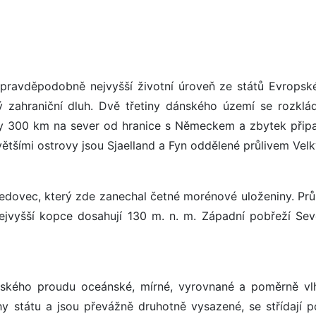
ravděpodobně nejvyšší životní úroveň ze států Evropské
 zahraniční dluh. Dvě třetiny dánského území se rozklád
y 300 km na sever od hranice s Německem a zbytek přip
ětšími ostrovy jsou Sjaelland a Fyn oddělené průlivem Velk
edovec, který zde zanechal četné morénové uloženiny. Pr
jvyšší kopce dosahují 130 m. n. m. Západní pobřeží Sev
fského proudu oceánské, mírné, vyrovnané a poměrně vl
chy státu a jsou převážně druhotně vysazené, se střídají p